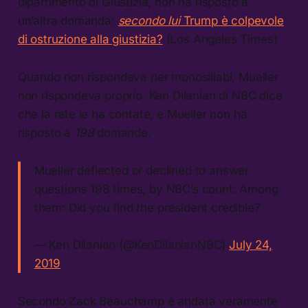
dipartimento di Giustizia, non ha risposto a
un’altra domanda:
secondo lui
Trump è colpevole
di ostruzione alla giustizia?
(Los Angeles Times)
Quando non rispondeva per monosillabi, Mueller
non rispondeva proprio. Ken Dilanian di NBC dice
che la rete le ha contate, e Mueller non ha
risposto a
198
domande.
Mueller deflected or declined to answer
questions 198 times, by NBC’s count. Among
them: Did you find the president credible?
— Ken Dilanian (@KenDilanianNBC)
July 24,
2019
Secondo Zack Beauchamp è andata veramente