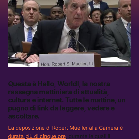
Questa è
Hello, World!,
la nostra
rassegna mattiniera di attualità,
cultura e internet.
Tutte le mattine, un
pugno di link da leggere, vedere e
ascoltare.
La deposizione di Robert Mueller alla Camera è
durata più di cinque ore
, durante le quali il