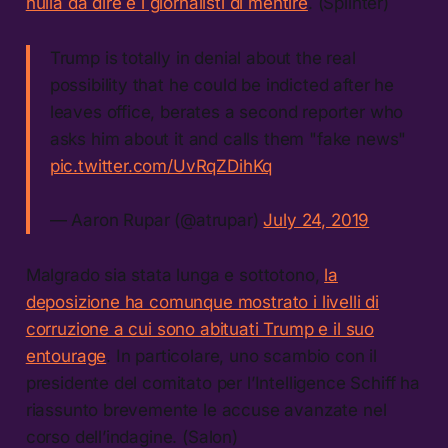
nulla da dire e i giornalisti di mentire
. (Splinter)
Trump is totally in denial about the real
possibility that he could be indicted after he
leaves office, berates a second reporter who
asks him about it and calls them "fake news"
pic.twitter.com/UvRqZDihKq
— Aaron Rupar (@atrupar)
July 24, 2019
Malgrado sia stata lunga e sottotono,
la
deposizione ha comunque mostrato i livelli di
corruzione a cui sono abituati Trump e il suo
entourage
. In particolare, uno scambio con il
presidente del comitato per l’Intelligence Schiff ha
riassunto brevemente le accuse avanzate nel
corso dell’indagine. (Salon)