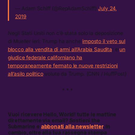
— Adam Schiff (@RepAdamSchiff)
July 24,
2019
Negli Stati Uniti non cʼè stata solo la deposizione
di Mueller ieri: Trump ha anche
imposto il veto sul
blocco alla vendita di armi all’Arabia Saudita
; e
un
giudice federale californiano ha
temporaneamente fermato le nuove restrizioni
all’asilo politico
volute da Trump. (CNN / HuffPost)
* * *
Vuoi ricevere
Hello, World!
tutte le mattine
direttamente via email? Sostieni the
Submarine e
abbonati alla newsletter
. In
cambio, oltre alla tua rassegna stampa