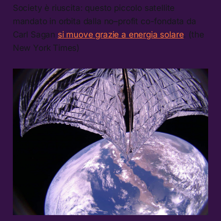
Society è riuscita: questo piccolo satellite
mandato in orbita dalla no–profit co-fondata da
Carl Sagan
si muove grazie a energia solare
. (the
New York Times)