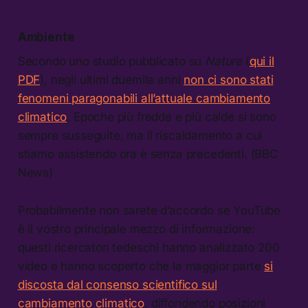
Ambiente
Secondo uno studio pubblicato su
Nature
(
qui il
PDF
), negli ultimi duemila anni
non ci sono stati
fenomeni paragonabili allʼattuale cambiamento
climatico
. Epoche più fredde e più calde si sono
sempre susseguite, ma il riscaldamento a cui
stiamo assistendo ora è senza precedenti. (BBC
News)
Probabilmente non sarete dʼaccordo se YouTube
è il vostro principale mezzo di informazione:
questi ricercatori tedeschi hanno analizzato 200
video e hanno scoperto che la maggior parte
si
discosta dal consenso scientifico sul
cambiamento climatico
, diffondendo posizioni