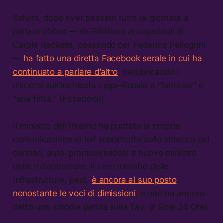
Salvini, dopo aver passato tutta la giornata a
parlare dʼaltro — da Bibbiano ai capezzoli di
Carola Rackete, passando per Federica Pellegrini
—
ha fatto una diretta Facebook serale in cui ha
continuato a parlare dʼaltro
, derubricando i
discorsi sullʼinchiesta Lega-Russia a “fantasie” e
“aria fritta.” (Facebook)
Il ministro dellʼInterno ha puntato la propria
comunicazione di ieri soprattutto sullo sblocco dei
cantieri, auto-promuovendosi a nuovo ministro
delle Infrastrutture. Il
vero
ministro delle
Infrastrutture, però,
è ancora al suo posto
nonostante le voci di dimissioni
, e non ha ancora
detto una singola parola sulla Tav. (il Sole 24 Ore)