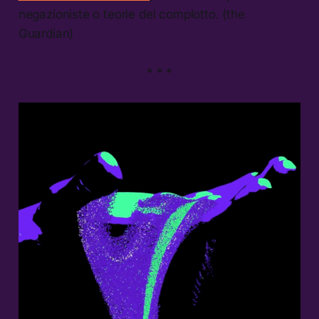
negazioniste o teorie del complotto. (the
Guardian)
* * *