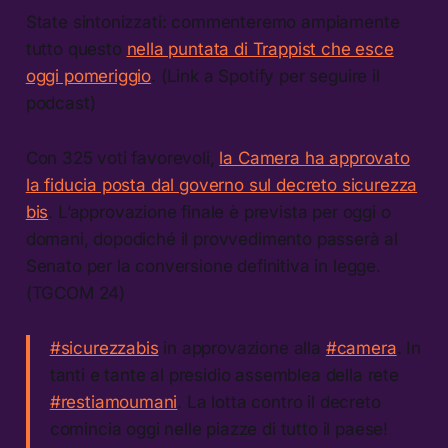
State sintonizzati: commenteremo ampiamente
tutto questo
nella puntata di Trappist che esce
oggi pomeriggio
. (Link a Spotify per seguire il
podcast)
Con 325 voti favorevoli,
la Camera ha approvato
la fiducia posta dal governo sul decreto sicurezza
bis
. Lʼapprovazione finale è prevista per oggi o
domani, dopodiché il provvedimento passerà al
Senato per la conversione definitiva in legge.
(TGCOM 24)
#sicurezzabis
in approvazione alla
#camera
. In
tanti e tante al presidio assemblea della rete
#restiamoumani
. La lotta contro il decreto
comincia oggi nelle piazze di tutto il paese!