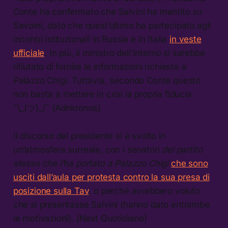
Conte ha confermato che Salvini ha mentito su
Savoini, dato che questʼultimo ha partecipato agli
incontri istituzionali in Russia e in Italia
in veste
ufficiale
. In più, il ministro dellʼInterno si sarebbe
rifiutato di fornire le informazioni richieste a
Palazzo Chigi. Tuttavia, secondo Conte questo
non basta a mettere in crisi la propria fiducia
¯\_(ツ)_/¯ (Adnkronos)
Il discorso del presidente si è svolto in
unʼatmosfera surreale, con i senatori
del partito
stesso che lʼha portato a Palazzo Chigi
che sono
usciti dallʼaula per protesta contro la sua presa di
posizione sulla Tav
, o perché avrebbero voluto
che si presentasse Salvini (hanno dato entrambe
le motivazioni). (Next Quotidiano)