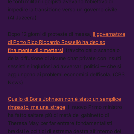
le fonti militari i golpisti avevano l’obiettivo di
impedire la transizione verso un governo civile.
(Al Jazeera)
Dopo 12 giorni di proteste di massa,
il governatore
di Porto Rico Riccardo Rosselló ha deciso
finalmente di dimettersi
, travolto dallo scandalo
della diffusione di alcune chat private con insulti
sessisti e ingiuriosi ad avversari politici — che si
aggiungono ai problemi economici dellʼisola. (CBS
News)
Quello di Boris Johnson non è stato un semplice
rimpasto, ma una strage
. Il nuovo Primo ministro
ha fatto saltare più di metà del gabinetto di
Theresa May per far entrare fondamentalisti
brexisti e politici di estrema destra all’interno del