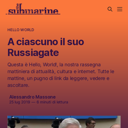
HELLO WORLD
A ciascuno il suo
Russiagate
Questa è Hello, World!, la nostra rassegna
mattiniera di attualità, cultura e internet. Tutte le
mattine, un pugno di link da leggere, vedere e
ascoltare.
Alessandro Massone
25 lug 2019
—
6 minuti di lettura