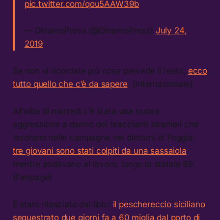
pic.twitter.com/qou5AAW39b
— DinamoPress (@DinamoPress)
July 24,
2019
Se non vi ricordate più cosa prevede il testo,
ecco
tutto quello che cʼè da sapere
. (Internazionale)
Allʼalba di martedì cʼè stata una nuova
aggressione a danno dei braccianti stranieri che
lavorano nelle campagne nei dintorni di Foggia:
tre giovani sono stati colpiti da una sassaiola
mentre andavano al lavoro, lungo la statale 89.
(Fanpage)
È stato rilasciato dai libici
il peschereccio siciliano
sequestrato due giorni fa a 60 miglia dal porto di