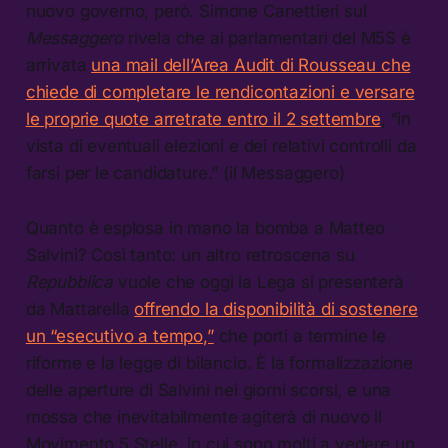
nuovo governo, però. Simone Canettieri sul
Messaggero
rivela che ai parlamentari del M5S è
arrivata
una mail dell’Area Audit di Rousseau che
chiede di completare le rendicontazioni e versare
le proprie quote arretrate entro il 2 settembre
, “in
vista di eventuali elezioni e dei relativi controlli da
farsi per le candidature.” (il Messaggero)
Quanto è esplosa in mano la bomba a Matteo
Salvini? Così tanto: un altro retroscena su
Repubblica
vuole che oggi la Lega si presenterà
da Mattarella
offrendo la disponibilità di sostenere
un “esecutivo a tempo,”
che porti a termine le
riforme e la legge di bilancio. È la formalizzazione
delle aperture di Salvini nei giorni scorsi, e una
mossa che inevitabilmente agiterà di nuovo il
Movimento 5 Stelle, in cui sono molti a vedere un