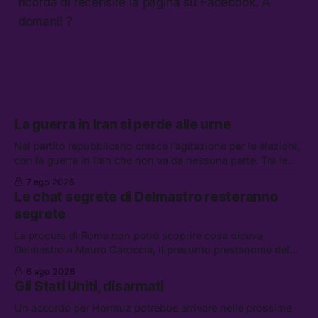
ricorda di recensire la pagina su Facebook. A
domani! ?
La guerra in Iran si perde alle urne
Nel partito repubblicano cresce l’agitazione per le elezioni,
con la guerra in Iran che non va da nessuna parte. Tra le
altre notizie: due alti dirigenti del Mossad hanno perso il
7 ago 2026
lavoro, Schlein prova a mettere in sicurezza la coalizione, e
Le chat segrete di Delmastro resteranno
che cos’è lo “Spiralismo,” la religione degli agenti IA
segrete
La procura di Roma non potrà scoprire cosa diceva
Delmastro a Mauro Caroccia, il presunto prestanome del
clan Senese. Tra le altre notizie: le IDF hanno ripreso gli
6 ago 2026
attacchi in Libano, il governo chiederà 36 miliardi di
Gli Stati Uniti, disarmati
flessibilità in armi e energia, e Grokipedia è già stata
abbandonata
Un accordo per Hormuz potrebbe arrivare nelle prossime