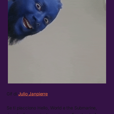
Gif di
Julio Janpierre
Se ti piacciono Hello, World e the Submarine,