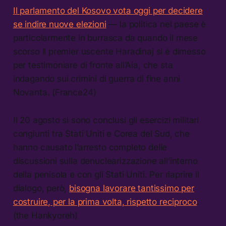
Il parlamento del Kosovo vota oggi per decidere
se indire nuove elezioni
— la politica nel paese è
particolarmente in burrasca da quando il mese
scorso il premier uscente Haradinaj si è dimesso
per testimoniare di fronte all’Aia, che sta
indagando sui crimini di guerra di fine anni
Novanta. (France24)
Il 20 agosto si sono conclusi gli esercizi militari
congiunti tra Stati Uniti e Corea del Sud, che
hanno causato l’arresto completo delle
discussioni sulla denuclearizzazione all’interno
della penisola e con gli Stati Uniti. Per riaprire il
dialogo, però,
bisogna lavorare tantissimo per
costruire, per la prima volta, rispetto reciproco
.
(the Hankyoreh)