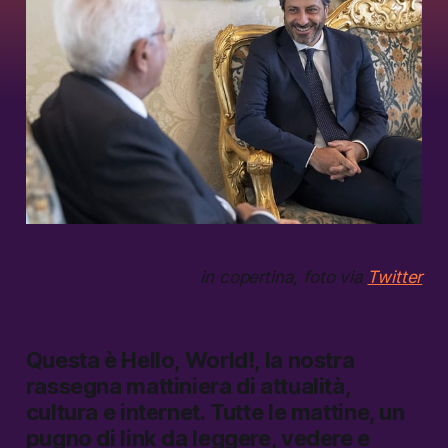
in copertina, foto via
Twitter
Questa è
Hello, World!,
la nostra
rassegna mattiniera di attualità,
cultura e internet.
Tutte le mattine, un
pugno di link da leggere, vedere e