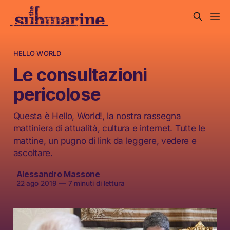
HELLO WORLD
Le consultazioni
pericolose
Questa è Hello, World!, la nostra rassegna
mattiniera di attualità, cultura e internet. Tutte le
mattine, un pugno di link da leggere, vedere e
ascoltare.
Alessandro Massone
22 ago 2019
—
7 minuti di lettura