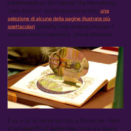
pubblicandoli sul sito internet “the Hermetically
Open Archive.”
Haute Macabre
ha fatto
una
selezione di alcune della pagine illustrate più
spettacolari
, perfetta fonte di ispirazione per il
prossimo #attaccopsichico. (Haute Macabre)
E se, e se, la rottura tra Sony e Disney per i diritti
cinematografici di Spider-Man fosse una buona