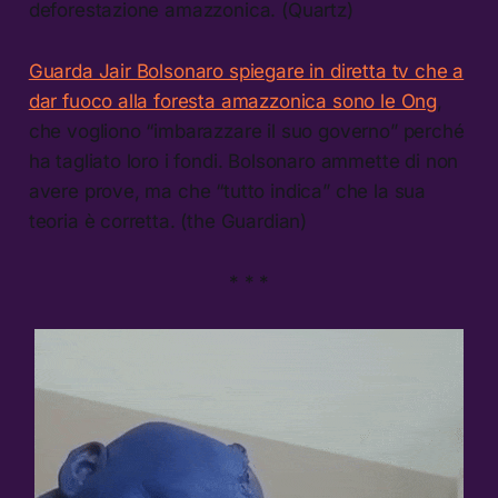
deforestazione amazzonica. (Quartz)
Guarda Jair Bolsonaro spiegare in diretta tv che a
dar fuoco alla foresta amazzonica sono le Ong
,
che vogliono “imbarazzare il suo governo” perché
ha tagliato loro i fondi. Bolsonaro ammette di non
avere prove, ma che “tutto indica” che la sua
teoria è corretta. (the Guardian)
* * *