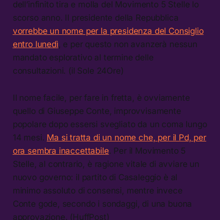
dell’infinito tira e molla del Movimento 5 Stelle lo
scorso anno. Il presidente della Repubblica
vorrebbe un nome per la presidenza del Consiglio
entro lunedì
, e per questo non avanzerà nessun
mandato esplorativo al termine delle
consultazioni. (il Sole 24Ore)
Il nome facile, per fare in fretta, è ovviamente
quello di Giuseppe Conte, improvvisamente
popolare dopo essersi svegliato da un coma lungo
14 mesi.
Ma si tratta di un nome che, per il Pd, per
ora sembra inaccettabile
. Per il Movimento 5
Stelle, al contrario, è ragione vitale di avviare un
nuovo governo: il partito di Casaleggio è al
minimo assoluto di consensi, mentre invece
Conte gode, secondo i sondaggi, di una buona
approvazione. (HuffPost)