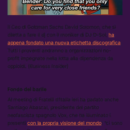
Il Ceo di Goldman Sachs David Solomon, che si
diletta a fare il dj con il moniker di DJ D-Sol,
ha
appena fondato una nuova etichetta discografica
.
Tutti i proventi andranno a organizzazioni no-
profit impegnate nella lotta alla dipendenza da
oppioidi. (Business Insider)
Fondo del barile
Al meeting di Fratelli d’Italia ieri ha parlato anche
Santiago Abascal, presidente del partito
neofascista spagnolo Vox, che ha illuminato i
presenti
con la propria visione del mondo
: “ci sono