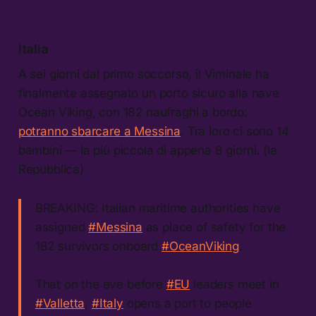
Italia
A sei giorni dal primo soccorso, il Viminale ha
finalmente assegnato un porto sicuro alla nave
Ocean Viking, con 182 naufraghi a bordo:
potranno sbarcare a Messina
. Tra loro ci sono 14
bambini — la più piccola di appena 8 giorni. (la
Repubblica)
BREAKING: Italian maritime authorities have
assigned
#Messina
as place of safety for the
182 survivors onboard
#OceanViking
.
That on the eve before
#EU
leaders meet in
#Valletta
,
#Italy
opens a port to people