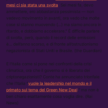
mesi ci sia stata una svolta
. Sei mesi fa, devo
ammettere, ero abbastanza pessimista — non
vedevo movimento in avanti, ora vedo che molte
cose si stanno muovendo (…) ma siamo ancora in
ritardo, e dobbiamo accelerare.” È difficile parlare
di svolta, però, quando il record delle emissioni
è… dell’anno scorso, e di fronte all’ostruzionismo
negazionista di Stati Uniti e Brasile. (the Guardian)
E l’Italia come si pone nei confronti della crisi
climatica, ora che il governo si è liberato dei
criptonegazionisti? Conte ha annunciato trionfale
che l’Italia “
vuole la leadership nel mondo e il
primato sul tema del Green New Deal
,” ma non è
ben chiaro esattamente cosa voglia dire. (Rai
News)