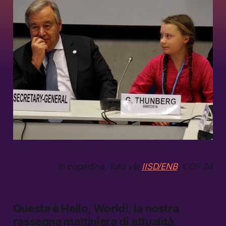
in copertina, foto via
IISD/ENB
, COP 24
Questa è
Hello, World!,
la nostra
rassegna mattiniera di attualità,