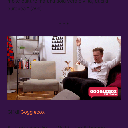
molte culture ma una sola vera civiltà, quella
europea.” (AGI)
* * *
Gif di
Gogglebox
Se ti piacciono Hello, World e the Submarine,