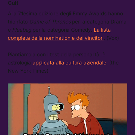
Cult
Alla 71esima edizione degli Emmy Awards hanno
trionfato
Game of Thrones
per la categoria Drama
e
Fleabag
per la categoria Comedy.
La lista
completa delle nomination e dei vincitori
. (Vox)
Piantiamola con i test della personalità: è
astrologia
applicata alla cultura aziendale
. (the
New York Times)