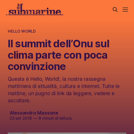
HELLO WORLD
Il summit dell’Onu sul
clima parte con poca
convinzione
Questa è Hello, World!, la nostra rassegna
mattiniera di attualità, cultura e internet. Tutte le
mattine, un pugno di link da leggere, vedere e
ascoltare.
Alessandro Massone
23 set 2019
—
8 minuti di lettura