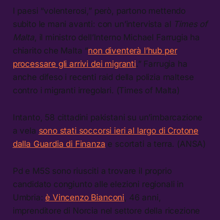
I paesi “volenterosi,” però, partono mettendo
subito le mani avanti: con un’intervista al
Times of
Malta
, il ministro dell’Interno Michael Farrugia ha
chiarito che Malta “
non diventerà l’hub per
processare gli arrivi dei migranti
.” Farrugia ha
anche difeso i recenti raid della polizia maltese
contro i migranti irregolari. (Times of Malta)
Intanto, 58 cittadini pakistani su un’imbarcazione
a vela
sono stati soccorsi ieri al largo di Crotone
dalla Guardia di Finanza
e scortati a terra. (ANSA)
Pd e M5S sono riusciti a trovare il proprio
candidato congiunto alle elezioni regionali in
Umbria:
è Vincenzo Bianconi
, 46 anni,
imprenditore di Norcia nel settore della ricezione