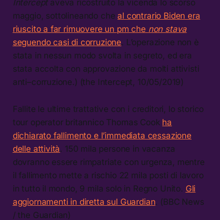
Intercept
aveva ricostruito la vicenda lo scorso
maggio, sottolineando che
al contrario Biden era
riuscito a far rimuovere un pm che
non stava
seguendo casi di corruzione
. L’operazione non è
stata in nessun modo svolta in segreto, ed era
stata accolta con approvazione da molti attivisti
anti–corruzione.) (the Intercept, 10/05/2019)
Fallite le ultime trattative con i creditori, lo storico
tour operator britannico Thomas Cook
ha
dichiarato fallimento e l’immediata cessazione
delle attività
. 150 mila persone in vacanza
dovranno essere rimpatriate con urgenza, mentre
il fallimento mette a rischio 22 mila posti di lavoro
in tutto il mondo, 9 mila solo in Regno Unito.
Gli
aggiornamenti in diretta sul Guardian
. (BBC News
/ the Guardian)