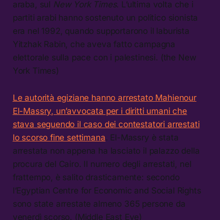
araba, sul
New York Times
. L’ultima volta che i
partiti arabi hanno sostenuto un politico sionista
era nel 1992, quando supportarono il laburista
Yitzhak Rabin, che aveva fatto campagna
elettorale sulla pace con i palestinesi. (the New
York Times)
Le autorità egiziane hanno arrestato Mahienour
El-Massry, un’avvocata per i diritti umani che
stava seguendo il caso dei contestatori arrestati
lo scorso fine settimana
. El-Massry è stata
arrestata non appena ha lasciato il palazzo della
procura del Cairo. Il numero degli arrestati, nel
frattempo, è salito drasticamente: secondo
l’Egyptian Centre for Economic and Social Rights
sono state arrestate almeno 365 persone da
venerdì scorso. (Middle East Eye)