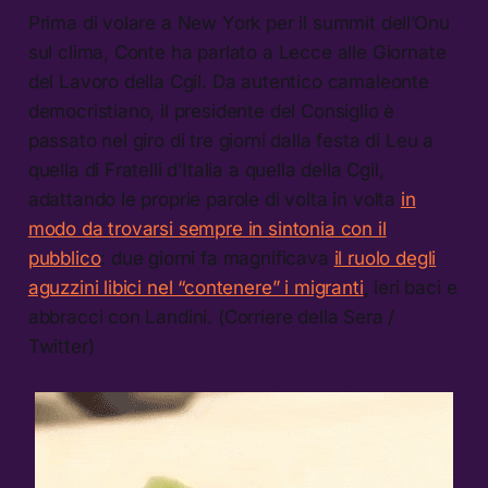
Prima di volare a New York per il summit dell’Onu
sul clima, Conte ha parlato a Lecce alle Giornate
del Lavoro della Cgil. Da autentico camaleonte
democristiano, il presidente del Consiglio è
passato nel giro di tre giorni dalla festa di Leu a
quella di Fratelli d’Italia a quella della Cgil,
adattando le proprie parole di volta in volta
in
modo da trovarsi sempre in sintonia con il
pubblico
: due giorni fa magnificava
il ruolo degli
aguzzini libici nel “contenere” i migranti
, ieri baci e
abbracci con Landini. (Corriere della Sera /
Twitter)