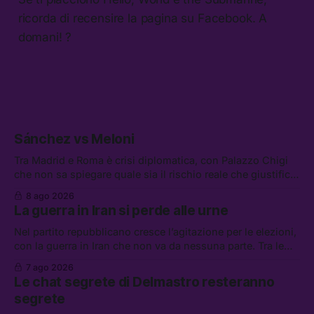
ricorda di recensire la pagina su Facebook. A
domani! ?
Sánchez vs Meloni
Tra Madrid e Roma è crisi diplomatica, con Palazzo Chigi
che non sa spiegare quale sia il rischio reale che giustifica
la sospensione di Schengen. Tra le altre notizie: l’accordo
8 ago 2026
di difesa tra Arabia Saudita, Pakistan e Turchia, la crisi del
La guerra in Iran si perde alle urne
carburante irregolare, e un altro caso di IA ribelle
Nel partito repubblicano cresce l’agitazione per le elezioni,
con la guerra in Iran che non va da nessuna parte. Tra le
altre notizie: due alti dirigenti del Mossad hanno perso il
7 ago 2026
lavoro, Schlein prova a mettere in sicurezza la coalizione, e
Le chat segrete di Delmastro resteranno
che cos’è lo “Spiralismo,” la religione degli agenti IA
segrete