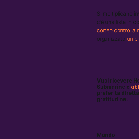
Si moltiplicano in
c’è una lista in
corteo contro la r
organizzato
un pr
Vuoi ricevere
He
Submarine e
abb
preferita dirett
gratitudine.
Mondo