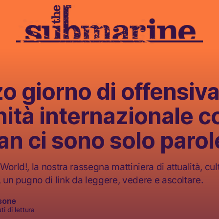
zo giorno di offensiva
ità internazionale c
n ci sono solo parol
World!, la nostra rassegna mattiniera di attualità, cult
, un pugno di link da leggere, vedere e ascoltare.
sone
i di lettura