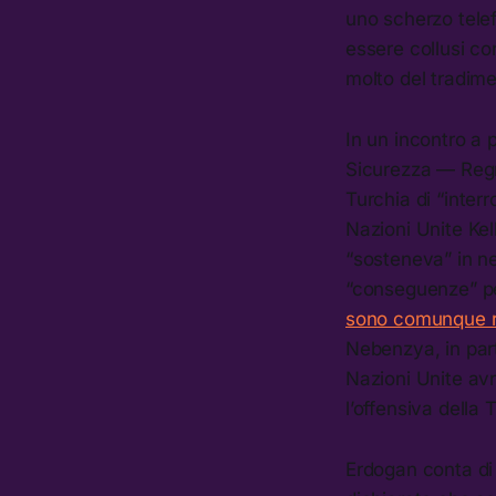
uno scherzo telef
essere collusi co
molto del tradime
In un incontro a 
Sicurezza — Regn
Turchia di “inter
Nazioni Unite Ke
“sosteneva” in n
“conseguenze” pe
sono comunque ri
Nebenzya, in part
Nazioni Unite avr
l’offensiva della 
Erdogan conta di 