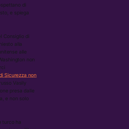
ospettano di
osto, e spiega
l Consiglio di
iesto alla
unitense alle
 Washington non
rci
 di Sicurezza non
russo Vasily
ione presa dalle
ia, e non solo
e turco ha