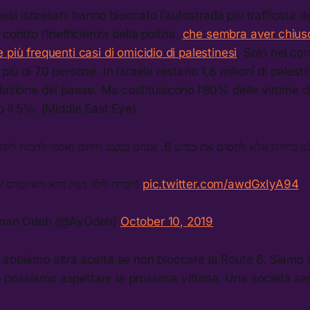
inesi israeliani hanno bloccato l’autostrada più trafficata
contro l’inefficienza della polizia,
che sembra aver chius
 più frequenti casi di omicidio di palestinesi
. Solo nel co
più di 70 persone. In Israele restano 1,8 milioni di palesti
lazione del paese. Ma costituiscono l’80% delle vittime d
o il 5%. (Middle East Eye)
חברה ללא נשק היא האינטרס של כולנו!
pic.twitter.com/awdGxIyA94
man Odeh (@AyOdeh)
October 10, 2019
abbiamo altra scelta se non bloccare la Route 6. Siamo i
possiamo aspettare la prossima vittima. Una società sen