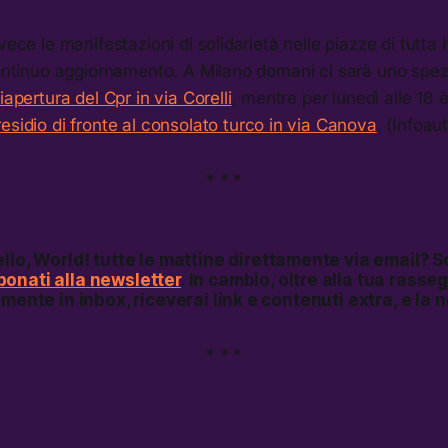
vece le manifestazioni di solidarietà nelle piazze di tutta I
 continuo aggiornamento. A Milano domani ci sarà uno spe
iapertura del Cpr in via Corelli
, mentre per lunedì alle 18 
esidio di fronte al consolato turco in via Canova
. (Infoau
* * *
llo, World!
tutte le mattine direttamente via email? S
onati alla newsletter
. In cambio, oltre alla tua rass
amente in inbox, riceverai link e contenuti extra, e la 
* * *