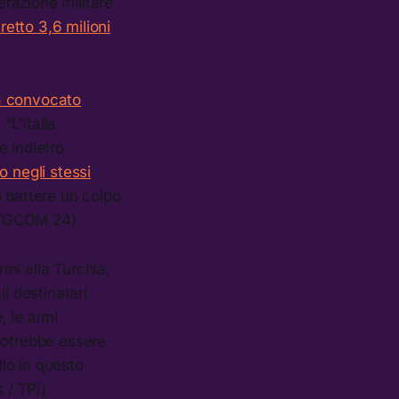
erazione militare
retto 3,6 milioni
a convocato
“L’Italia
e indietro
o negli stessi
no battere un colpo
/ TGCOM 24)
mi alla Turchia,
li destinatari
, le armi
potrebbe essere
llo in questo
 / TPI)