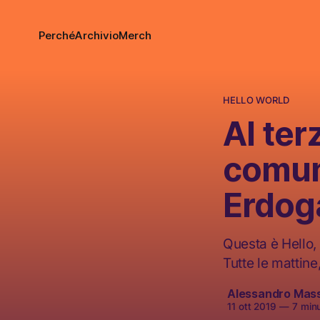
Perché
Archivio
Merch
HELLO WORLD
Al ter
comun
Erdoga
Questa è Hello, 
Tutte le mattine
Alessandro Mas
11 ott 2019
—
7 minut