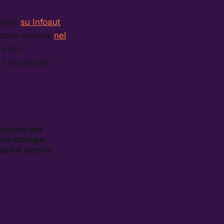
talia:
su Infoaut
zzone solidale
nel
è stato
t / Facebook)
ostieni the
egna stampa
nostra eterna