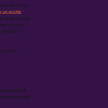
 del paese come
o un occhio
rso di quest’anno
nesi, circa un
i omicidio —
לא נותרה לנו ברירה אלא לחסום את כביש 6. אנחנו במצב חירום ואסור לחכות לקורבן הבא.
n uno stato di
za armi è negli