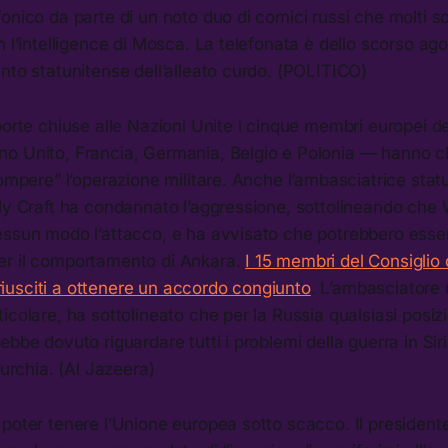
onico da parte di un noto duo di comici russi che molti s
n l’intelligence di Mosca. La telefonata è dello scorso ag
nto statunitense dell’alleato curdo. (POLITICO)
porte chiuse alle Nazioni Unite i cinque membri europei de
o Unito, Francia, Germania, Belgio e Polonia — hanno ch
rompere” l’operazione militare. Anche l’ambasciatrice stat
lly Craft ha condannato l’aggressione, sottolineando che
essun modo l’attacco, e ha avvisato che potrebbero esse
r il comportamento di Ankara.
I 15 membri del Consiglio
usciti a ottenere un accordo congiunto
. L’ambasciatore 
icolare, ha sottolineato che per la Russia qualsiasi posiz
ebbe dovuto riguardare tutti i problemi della guerra in Sir
Turchia. (Al Jazeera)
poter tenere l’Unione europea sotto scacco. Il president