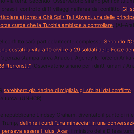
 via terra. Secondo l’Osservatorio siriano per i diritti um
reso il controllo di 11 villaggi nell’area del conflitto.
Gli s
ticolare attorno a Girê Spî‎ / Tall Abyad, una delle principa
 forze curde che la Turchia ambisce a controllare
. (Al–Ar
el conflitto sarà particolarmente complesso.
Secondo l’Os
ono costati la vita a 10 civili e a 29 soldati delle Forze d
l’agenzia stampa turca Anadolu Agency le forze di Anka
8 “terroristi.”
(Osservatorio siriano per i diritti umani / 
CR
sarebbero già decine di migliaia gli sfollati dal conflitto
,
one turca. (UNHCR)
re repubblicano Lindsey Graham, diventato il punto di rife
d Trump,
definire i curdi “una minaccia” in una conversaz
 pensava essere Hulusi Akar
, il ministro della Difesa tur