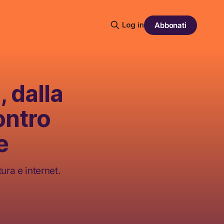
Log in
Abbonati
, dalla
ontro
e
ura e internet.