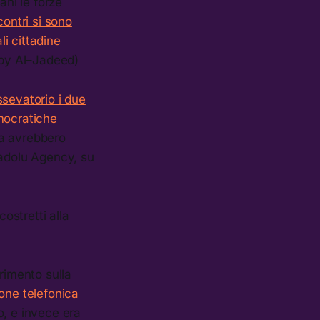
ani le forze
contri si sono
li cittadine
aby Al–Jadeed)
sevatorio i due
emocratiche
ra avrebbero
Anadolu Agency, su
 costretti alla
rimento sulla
ione telefonica
co, e invece era