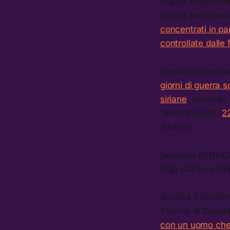
truppe avanzavano
turche avrebbero p
concentrati in par
controllate dalle
Capire i numeri d
giorni di guerra s
siriane
, secondo 
“neutralizzato”
22
Twitter)
Secondo l’UNH
fuga dall’invasi
Ascolta il senato
Turchia di Donal
con un uomo che