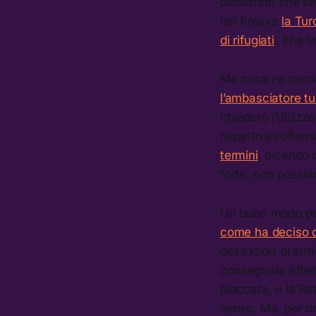
dichiarato che se
nel Rojava
la Tur
di rifugiati
. (the 
Ma cosa ne pensa i
l’ambasciatore t
chiederà l’utilizz
rispetto all’off
termini
, dicendo c
forte: non possia
Un buon modo per 
come ha deciso di
dell’export di arm
consegnate effett
bloccata, e la Ret
senso. Ma, per or