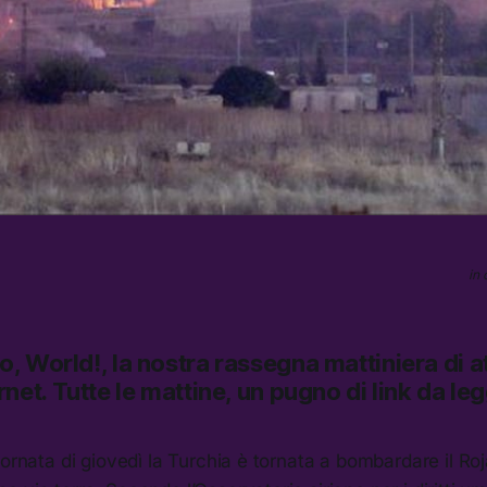
in 
lo, World!,
la nostra rassegna mattiniera di at
rnet.
Tutte le mattine, un pugno di link da le
iornata di giovedì la Turchia è tornata a bombardare il Ro