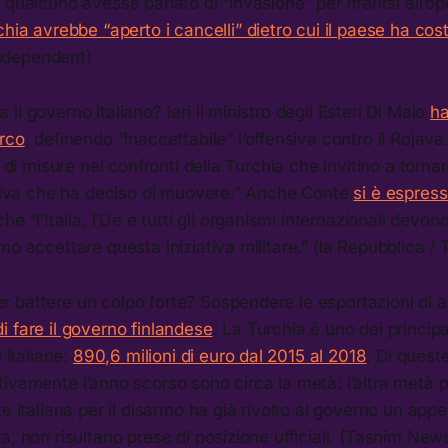
 qualcuno avesse parlato di “invasione” per riferirsi all’op
chia avrebbe “aperto i cancelli” dietro cui il paese ha cost
Independent)
l governo italiano? Ieri il ministro degli Esteri Di Maio
h
urco
, definendo “inaccettabile” l’offensiva contro il Rojava. 
o di misure nei confronti della Turchia che invitino a tornar
ensiva che ha deciso di muovere.” Anche Conte
si è espress
he “l’Italia, l’Ue e tutti gli organismi internazionali devo
mo accettare questa iniziativa militare.” (la Repubblica 
battere un colpo forte? Sospendere le esportazioni di ar
 fare il governo finlandese
. La Turchia è uno dei principa
i italiane:
890,6 milioni di euro dal 2015 al 2018
. Di queste
ivamente l’anno scorso sono circa la metà: l’altra metà 
e italiana per il disarmo ha già rivolto al governo un appe
a, non risultano prese di posizione ufficiali. (Tasnim News