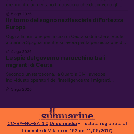
ore, mentre aumentano i retroscena che descrivono gli
Stati Uniti come disarmati. Tra le altre notizie: le storie di
5 ago 2026
chi aspetta i dispersi di Ceuta, il boom dei carburanti
Il ritorno del sogno nazifascista di Fortezza
diluiti, e quanti attivisti anti data center sono stati arrestati
Europa
Oggi alla riunione per la crisi di Ceuta si dirà che si vuole
aiutare la Spagna, mentre si lavora per la persecuzione dei
migranti. Tra le altre notizie: l’esplosione di aborti
4 ago 2026
spontanei a Gaza, un giovane di 19 anni è morto sotto il
Le spie del governo marocchino tra i
sole per raccogliere pomodori, e cosa dice l’AI Act europeo
migranti di Ceuta
Secondo un retroscena, la Guardia Civil avrebbe
individuato operatori dell’intelligence tra i migranti
coinvolti nell’incidente di Ceuta. Tra le altre notizie: le IDF
3 ago 2026
hanno ucciso 19 persone a Gaza; le tensioni nel campo
largo sugli armamenti per l’Ucraina; e quanto costa una
Xbox adesso?
CC–BY–NC–SA 4.0
Undermedia
• Testata registrata al
tribunale di Milano (n. 162 del 11/05/2017)