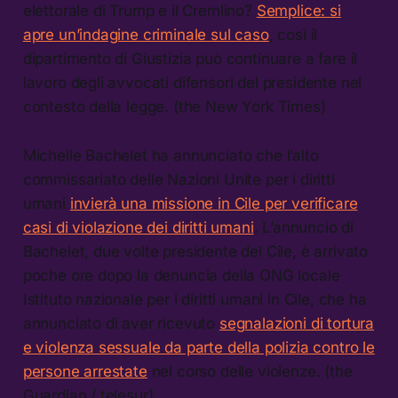
elettorale di Trump e il Cremlino?
Semplice: si
apre un’indagine criminale sul caso
, così il
dipartimento di Giustizia può continuare a fare il
lavoro degli avvocati difensori del presidente nel
contesto della legge. (the New York Times)
Michelle Bachelet ha annunciato che l’alto
commissariato delle Nazioni Unite per i diritti
umani
invierà una missione in Cile per verificare
casi di violazione dei diritti umani
. L’annuncio di
Bachelet, due volte presidente del Cile, è arrivato
poche ore dopo la denuncia della ONG locale
Istituto nazionale per i diritti umani in Cile, che ha
annunciato di aver ricevuto
segnalazioni di tortura
e violenza sessuale da parte della polizia contro le
persone arrestate
nel corso delle violenze. (the
Guardian / telesur)