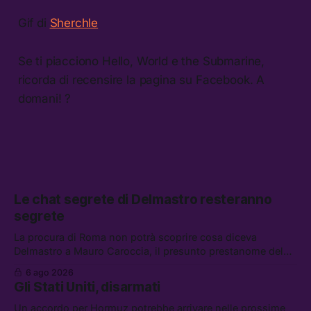
Gif di
Sherchle
Se ti piacciono Hello, World e the Submarine,
ricorda di recensire la pagina su Facebook. A
domani! ?
Le chat segrete di Delmastro resteranno
segrete
La procura di Roma non potrà scoprire cosa diceva
Delmastro a Mauro Caroccia, il presunto prestanome del
clan Senese. Tra le altre notizie: le IDF hanno ripreso gli
6 ago 2026
attacchi in Libano, il governo chiederà 36 miliardi di
Gli Stati Uniti, disarmati
flessibilità in armi e energia, e Grokipedia è già stata
abbandonata
Un accordo per Hormuz potrebbe arrivare nelle prossime