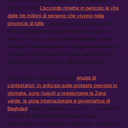
Turchia e Russia — ma non si tratta dell’unico
fronte in Siria.
L’accordo rimette in pericolo le vite
delle tre milioni di persone che vivono nella
provincia di Idlib
. La città e la zona circostante
sono completamente assenti dall’accordo tra
Russia e Turchia, ma secondo l’analista Jasmin
El–Gamal, privatamente la Turchia avrebbe dato il
via libera alla conquista da parte delle milizie di
Damasco della provincia. (Middle East Eye)
Continuano le proteste in Iraq:
gruppi di
contestatori, in anticipo sulle proteste previste in
giornata, sono riusciti a raggiungere la Zona
verde, la zona internazionale e governativa di
Baghdad
, isolata dal resto della città. La polizia ha
cercato di disperdere la folla usando gas
lacrimogeni e cannoni ad acqua calda. Al termine