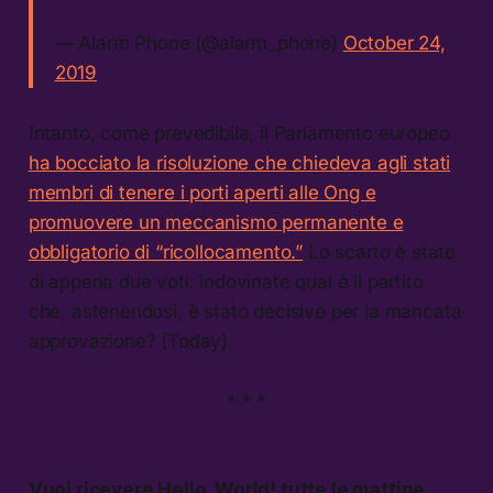
— Alarm Phone (@alarm_phone)
October 24,
2019
Intanto, come prevedibile, il Parlamento europeo
ha bocciato la risoluzione che chiedeva agli stati
membri di tenere i porti aperti alle Ong e
promuovere un meccanismo permanente e
obbligatorio di “ricollocamento.”
Lo scarto è stato
di appena due voti: indovinate qual è il partito
che, astenendosi, è stato decisivo per la mancata
approvazione? (Today)
* * *
Vuoi ricevere
Hello, World!
tutte le mattine