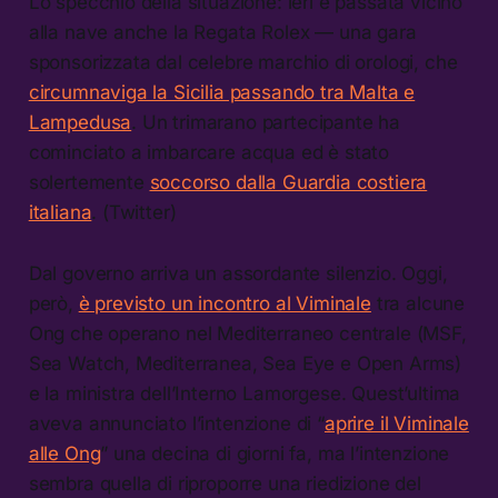
Lo specchio della situazione: ieri è passata vicino
alla nave anche la Regata Rolex — una gara
sponsorizzata dal celebre marchio di orologi, che
circumnaviga la Sicilia passando tra Malta e
Lampedusa
. Un trimarano partecipante ha
cominciato a imbarcare acqua ed è stato
solertemente
soccorso dalla Guardia costiera
italiana
. (Twitter)
Dal governo arriva un assordante silenzio. Oggi,
però,
è previsto un incontro al Viminale
tra alcune
Ong che operano nel Mediterraneo centrale (MSF,
Sea Watch, Mediterranea, Sea Eye e Open Arms)
e la ministra dell’Interno Lamorgese. Quest’ultima
aveva annunciato l’intenzione di “
aprire il Viminale
alle Ong
” una decina di giorni fa, ma l’intenzione
sembra quella di riproporre una riedizione del