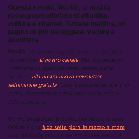
Questa è
Hello, World!,
la nostra
rassegna mattiniera di attualità,
cultura e internet.
Tutte le mattine, un
pugno di link da leggere, vedere e
ascoltare.
Novità
: ora potete seguirci anche su Telegram,
iscrivendovi
al nostro canale
. Per non perdervi
nemmeno un aggiornamento, potete anche
iscrivervi
alla nostra nuova newsletter
settimanale gratuita
: tutte le domeniche, alle 11 in
punto, riceverete una mail con tutti gli articoli
della settimana
.
Mentre peggiorano le condizioni meteo, la nave
Ocean Viking
è da sette giorni in mezzo al mare
,
con 104 naufraghi a bordo. Ma Salvini non è al