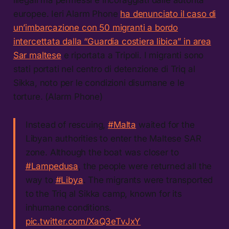
europee. Ieri Alarm Phone
ha denunciato il caso di
un’imbarcazione con 50 migranti a bordo
intercettata dalla “Guardia costiera libica” in area
Sar maltese
e riportata a Tripoli. I migranti sono
stati portati nel centro di detenzione di Triq al
Sikka, noto per le condizioni disumane e le
torture. (Alarm Phone)
Instead of rescuing,
#Malta
waited for the
Libyan authorities to enter the Maltese SAR
zone. Although the boat was closer to
#Lampedusa
, the people were returned all the
way to
#Libya
. The migrants were transported
to the Triq al Sikka camp, known for its
inhumane conditions.
pic.twitter.com/XaQ3eTvJxY