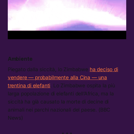
Ambiente
Piegato dalla siccità, lo Zimbabwe
ha deciso di
vendere — probabilmente alla Cina — una
trentina di elefanti
. Lo Zimbabwe ospita la più
larga popolazione di elefanti dell’Africa, ma la
siccità ha già causato la morte di decine di
animali nei parchi nazionali del paese. (BBC
News)