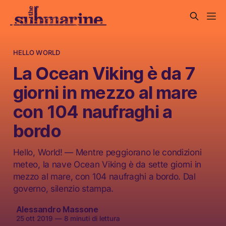
HELLO WORLD
La Ocean Viking è da 7
giorni in mezzo al mare
con 104 naufraghi a
bordo
Hello, World! — Mentre peggiorano le condizioni
meteo, la nave Ocean Viking è da sette giorni in
mezzo al mare, con 104 naufraghi a bordo. Dal
governo, silenzio stampa.
Alessandro Massone
25 ott 2019
—
8 minuti di lettura