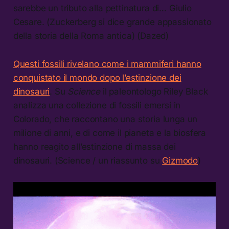
sarebbe un tributo alla pettinatura di… Giulio
Cesare. (Zuckerberg si dice grande appassionato
della storia della Roma antica) (Dazed)
Questi fossili rivelano come i mammiferi hanno
conquistato il mondo dopo l’estinzione dei
dinosauri
. Su
Science
il paleontologo Riley Black
analizza una collezione di fossili emersi in
Colorado, che raccontano una storia lunga un
milione di anni, e di come il pianeta e la biosfera
hanno reagito all’estinzione di massa dei
dinosauri. (Science / un riassunto su
Gizmodo
)