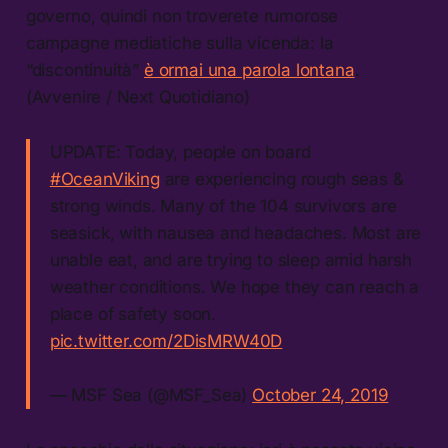
governo, quindi non troverete rumorose
campagne mediatiche sulla vicenda: la
“discontinuità”
è ormai una parola lontana
.
(Avvenire / Next Quotidiano)
UPDATE: Today, people on board
#OceanViking
are experiencing rough seas &
strong winds. Many of the 104 survivors are
seasick, with nausea and headaches. Most are
unable eat, and are trying to sleep amid harsh
weather conditions. We hope they can reach a
place of safety soon.
pic.twitter.com/2DisMRW40D
— MSF Sea (@MSF_Sea)
October 24, 2019