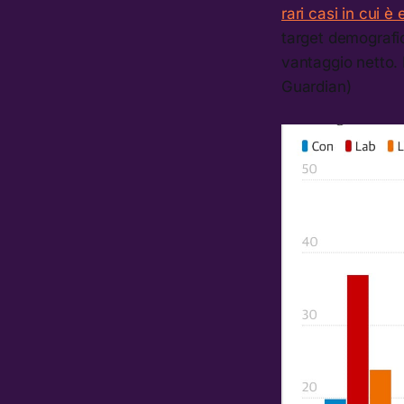
rari casi in cui è
target demografic
vantaggio netto. I
Guardian)