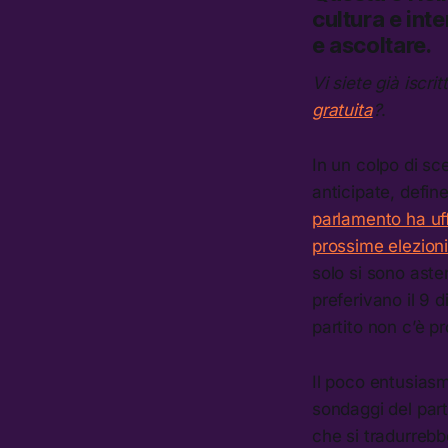
cultura e inte
e ascoltare.
Vi siete già iscrit
gratuita
?
.
In un colpo di sc
anticipate, defin
parlamento ha uf
prossime elezioni
solo si sono aste
preferivano il 9 
partito non c’è p
Il poco entusiasm
sondaggi del part
che si tradurrebb