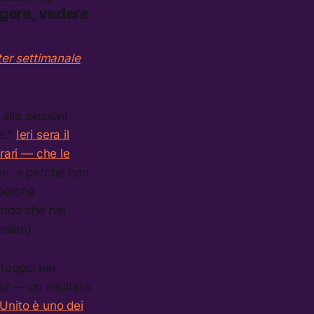
ggere, vedere
ter settimanale
alle elezioni
e.”
Ieri sera il
rari — che le
eri, è perché non
 perché
ando che nel
rdian)
ntaggio nei
ur — un risultato
 Unito è uno dei