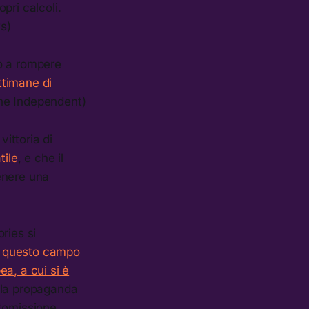
opri calcoli.
s)
ro a rompere
ttimane di
the Independent)
ittoria di
tile
, e che il
tenere una
ries si
n questo campo
ea, a cui si è
 la propaganda
ttomissione