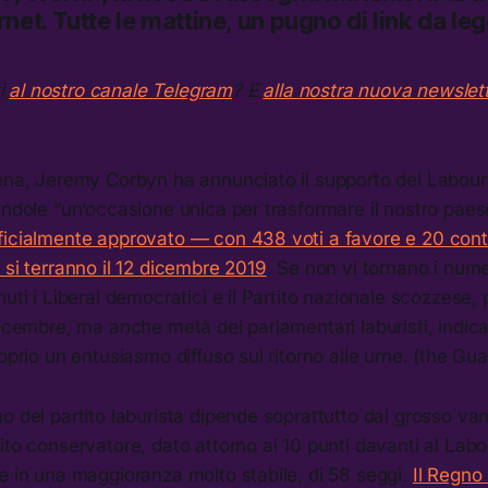
rnet.
Tutte le mattine, un pugno di link da le
ti
al nostro canale Telegram
? E
alla nostra nuova newslet
ena, Jeremy Corbyn ha annunciato il supporto del Labour 
endole “un’occasione unica per trasformare il nostro paes
ficialmente approvato — con 438 voti a favore e 20 cont
 si terranno il 12 dicembre 2019
. Se non vi tornano i num
nuti i Liberal democratici e il Partito nazionale scozzese,
dicembre, ma anche metà dei parlamentari laburisti, indic
roprio un entusiasmo diffuso sul ritorno alle urne. (the Gua
o del partito laburista dipende soprattutto dal grosso va
ito conservatore, dato attorno ai 10 punti davanti al Labo
e in una maggioranza molto stabile, di 58 seggi.
Il Regno