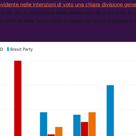
 evidente nelle intenzioni di voto una chiara divisione gen
o 18–34, in particolare delle donne tra i 18 e 34 anni, il L
n tutte le altre fasce d’età il Labour fa fatica a superare 