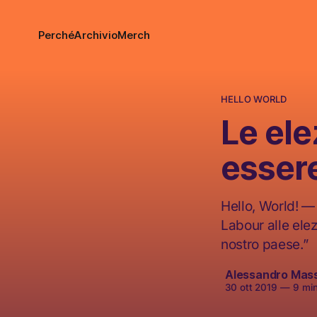
Perché
Archivio
Merch
HELLO WORLD
Le ele
essere
Hello, World! —
Labour alle elez
nostro paese.”
Alessandro Mas
30 ott 2019
—
9 minu