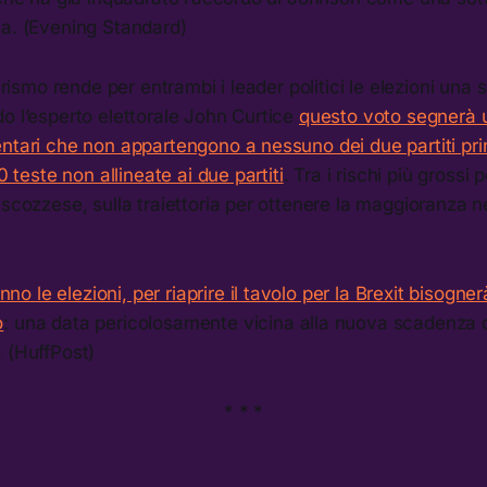
ea. (Evening Standard)
olarismo rende per entrambi i leader politici le elezioni u
o l’esperto elettorale John Curtice
questo voto segnerà 
ntari che non appartengono a nessuno dei due partiti prin
00 teste non allineate ai due partiti
. Tra i rischi più grossi p
 scozzese, sulla traiettoria per ottenere la maggioranza n
 le elezioni, per riaprire il tavolo per la Brexit bisogner
o
: una data pericolosamente vicina alla nuova scadenza
 (HuffPost)
* * *