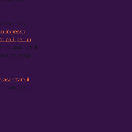
na scommessa
un ingresso
cipali, per un
er il Labour c’è il
etta dei seggi
à aspettare il
 concordata con