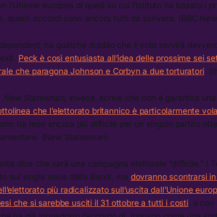
n l’Unione europea di quelli su cui l’istituto ha basato i pr
, questi accordi sono ancora tutti da scrivere. (BBC New
ndependent
, ha qualche dubbio che il voto servirà davve
rexit.
Peck è così entusiasta all’idea delle prossime sei se
ale che paragona Johnson e Corbyn a due torturatori
. (
l
New Statesman,
invece, scrive che non è garantita una v
ttolinea che l’elettorato britannico è particolarmente vola
ismo ha reso ancora più difficile per un singolo partito ot
lamentare. (New Statesman)
e dice che sarà una campagna elettorale “difficile.” I To
to sul single issue della Brexit, ma
dovranno scontrarsi i
ll’elettorato più radicalizzato sull’uscita dall’Unione europ
i che si sarebbe usciti il 31 ottobre a tutti i costi
, e con
, che ha già inquadrato l’accordo di Johnson come una so