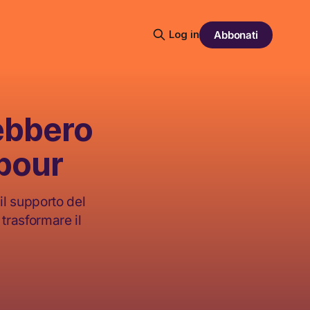
Log in
Abbonati
rebbero
abour
il supporto del
trasformare il