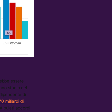
rebbe essere
no studio del
ndipendente di
0 miliardi di
tipulati accordi