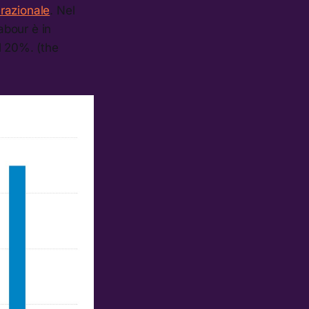
erazionale
. Nel
abour è in
il 20%. (the