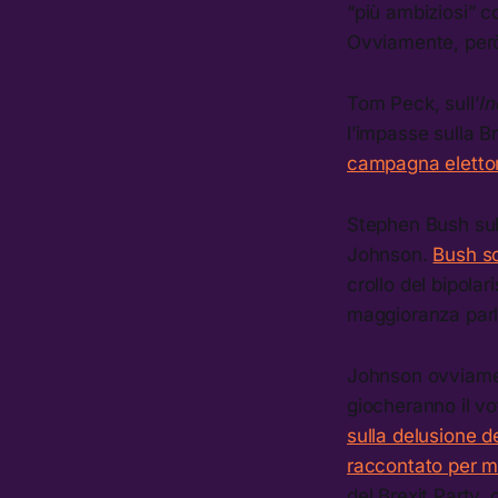
“più ambiziosi” co
Ovviamente, però
Tom Peck, sull’
I
l’impasse sulla B
campagna elettor
Stephen Bush su
Johnson.
Bush so
crollo del bipolar
maggioranza par
Johnson ovviament
giocheranno il vo
sulla delusione de
raccontato per mes
del Brexit Party