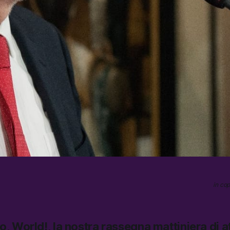
in cop
lo, World!,
la nostra rassegna mattiniera di at