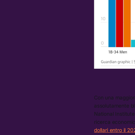
Con una maggiora
assolutamente bl
National Institut
ricerca economic
dollari entro il 2