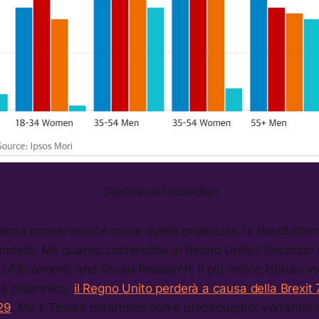
Grafica del Guardian
nza conservatrice come quella proiettata, la Brexit dov
indata. Ma quanto costerebbe al Regno Unito? Secondo u
e of Economic and Social Research, il più antico istituto i
a britannico,
il Regno Unito perderà a causa della Brexit 7
029
. Ma il Tesoro britannico non è preoccupato: verranno s