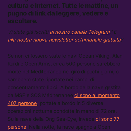
cultura e internet.
Tutte le mattine, un
pugno di link da leggere, vedere e
ascoltare.
Vi siete già iscritti
al nostro canale Telegram
? E
alla nostra nuova newsletter settimanale gratuita
?
Se non ci fossero state le navi Ocean Viking, Alan
Kurdi e Open Arms, circa 500 persone sarebbero
morte nel Mediterraneo nel giro di pochi giorni, o
sarebbero state riportate nei campi di
concentramento libici. A bordo della nave gestita
da MSF e SOS Méditerranée
ci sono al momento
407 persone
, portate a bordo in 5 diverse
operazioni notturne condotte in meno di 72 ore.
Sulla nave della Ong Sea-Eye, invece
ci sono 77
persone
. Nella notte, la nave spagnola Open