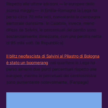
Rispetto alle ultime elezioni — le europee dello
scorso maggio — in Emilia–Romagna la Lega ha
perso circa 70 mila voti, nonostante la campagna
elettorale durissima. In Calabria, invece, meno
difesa da Salvini, le percentuali del partito sono
sostanzialmente dimezzate, con una perdita netta
di 95 mila voti. (la Repubblica)
Il blitz neofascista di Salvini al Pilastro di Bologna
è stato un boomerang
: nel quartiere la Lega ha
perso almeno due punti percentuali rispetto alle
europee, mentre le percetuali del centrosinistra
sono aumentante notevolmente. (Fanpage)