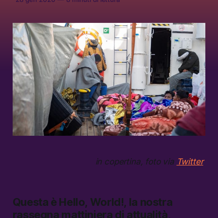
in copertina, foto via
Twitter
Questa è
Hello, World!,
la nostra
rassegna mattiniera di attualità,