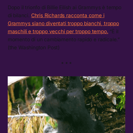
Dopo il trionfo di Billie Eilish ai Grammys è tempo
di bilanci.
Chris Richards racconta come i
Grammys siano diventati troppo bianchi, troppo
maschili e troppo vecchi per troppo tempo.
“È il
momento di un cambiamento rapido e radicale.”
(the Washington Post)
* * *