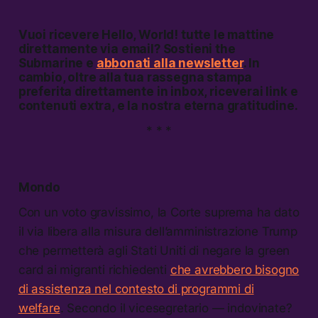
Vuoi ricevere
Hello, World!
tutte le mattine
direttamente via email? Sostieni the
Submarine e
abbonati alla newsletter
. In
cambio, oltre alla tua rassegna stampa
preferita direttamente in inbox, riceverai link e
contenuti extra, e la nostra eterna gratitudine.
* * *
Mondo
Con un voto gravissimo, la Corte suprema ha dato
il via libera alla misura dell’amministrazione Trump
che permetterà agli Stati Uniti di negare la green
card ai migranti richiedenti
che avrebbero bisogno
di assistenza nel contesto di programmi di
welfare
. Secondo il vicesegretario — indovinate?