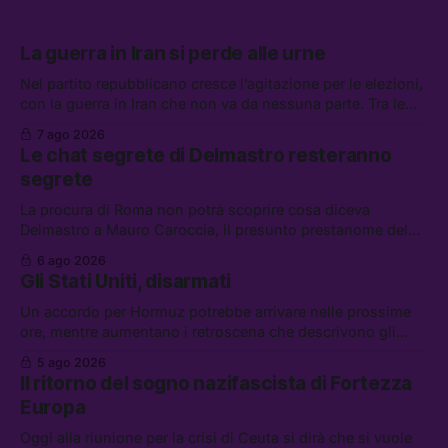
La guerra in Iran si perde alle urne
Nel partito repubblicano cresce l’agitazione per le elezioni,
con la guerra in Iran che non va da nessuna parte. Tra le
altre notizie: due alti dirigenti del Mossad hanno perso il
7 ago 2026
lavoro, Schlein prova a mettere in sicurezza la coalizione, e
Le chat segrete di Delmastro resteranno
che cos’è lo “Spiralismo,” la religione degli agenti IA
segrete
La procura di Roma non potrà scoprire cosa diceva
Delmastro a Mauro Caroccia, il presunto prestanome del
clan Senese. Tra le altre notizie: le IDF hanno ripreso gli
6 ago 2026
attacchi in Libano, il governo chiederà 36 miliardi di
Gli Stati Uniti, disarmati
flessibilità in armi e energia, e Grokipedia è già stata
abbandonata
Un accordo per Hormuz potrebbe arrivare nelle prossime
ore, mentre aumentano i retroscena che descrivono gli
Stati Uniti come disarmati. Tra le altre notizie: le storie di
5 ago 2026
chi aspetta i dispersi di Ceuta, il boom dei carburanti
Il ritorno del sogno nazifascista di Fortezza
diluiti, e quanti attivisti anti data center sono stati arrestati
Europa
Oggi alla riunione per la crisi di Ceuta si dirà che si vuole