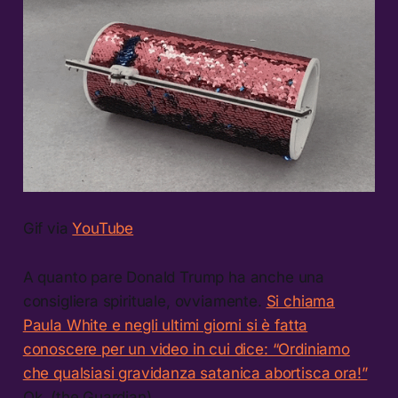
Gif via
YouTube
A quanto pare Donald Trump ha anche una
consigliera spirituale, ovviamente.
Si chiama
Paula White e negli ultimi giorni si è fatta
conoscere per un video in cui dice: “Ordiniamo
che qualsiasi gravidanza satanica abortisca ora!”
Ok. (the Guardian)