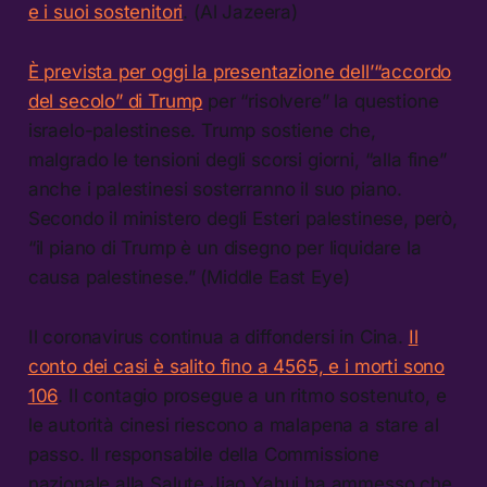
e i suoi sostenitori
. (Al Jazeera)
È prevista per oggi la presentazione dell’“accordo
del secolo” di Trump
per “risolvere” la questione
israelo-palestinese. Trump sostiene che,
malgrado le tensioni degli scorsi giorni, “alla fine”
anche i palestinesi sosterranno il suo piano.
Secondo il ministero degli Esteri palestinese, però,
“il piano di Trump è un disegno per liquidare la
causa palestinese.” (Middle East Eye)
Il coronavirus continua a diffondersi in Cina.
Il
conto dei casi è salito fino a 4565, e i morti sono
106
. Il contagio prosegue a un ritmo sostenuto, e
le autorità cinesi riescono a malapena a stare al
passo. Il responsabile della Commissione
nazionale alla Salute Jiao Yahui ha ammesso che