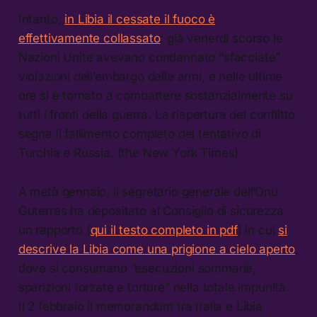
Intanto,
in Libia il cessate il fuoco è
effettivamente collassato
: già venerdì scorso le
Nazioni Unite avevano condannato “sfacciate”
violazioni dell’embargo delle armi, e nelle ultime
ore si è tornato a combattere sostanzialmente su
tutti i fronti della guerra. La riapertura del conflitto
segna il fallimento completo del tentativo di
Turchia e Russia. (the New York Times)
A metà gennaio, il segretario generale dell’Onu
Guterres ha depositato al Consiglio di sicurezza
un rapporto (
qui il testo completo in pdf
) in cui
si
descrive la Libia come una prigione a cielo aperto
,
dove si consumano “esecuzioni sommarie,
sparizioni forzate e torture” nella totale impunità.
Il 2 febbraio il memorandum tra Italia e Libia