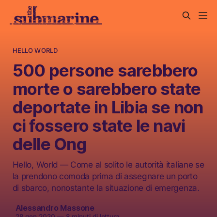
HELLO WORLD
500 persone sarebbero
morte o sarebbero state
deportate in Libia se non
ci fossero state le navi
delle Ong
Hello, World — Come al solito le autorità italiane se
la prendono comoda prima di assegnare un porto
di sbarco, nonostante la situazione di emergenza.
Alessandro Massone
28 gen 2020
—
8 minuti di lettura