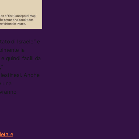
to di Israele” e
volmente la
e quindi facili da
,”
palestinesi. Anche
e una
ovranno
leta e