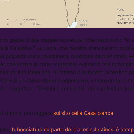
no presenti due mappe concettuali che descrivono “lo sta
della Palestina.” Le carte, che peraltro mascherano note
l proposto stato palestinese, mostrano sentieri stretti — 
r connettere le zone segregate, e quattro “siti strategici
si militari israeliane, all’interno o adiacenti ai territori 
figlia di un chiaro disegno oppressivo, è inquadrata com
 è soggetta a “Termini e condizioni” che i palestinesi d
el piano si può leggere
sul sito della Casa bianca
.
iato,
la bocciatura da parte dei leader palestinesi è comp