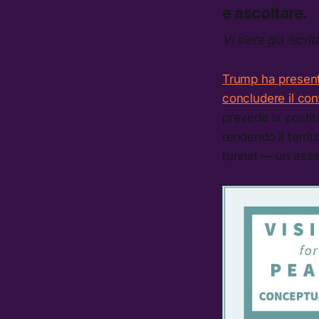
e ascoltare.
Vi siete già iscrit
Trump ha presenta
concludere il conf
prevede la costit
rendendo il territ
tunnel — un asse