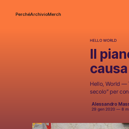
Perché
Archivio
Merch
HELLO WORLD
Il pia
causa
Hello, World — 
secolo” per conc
Alessandro Mas
29 gen 2020
—
8 mi