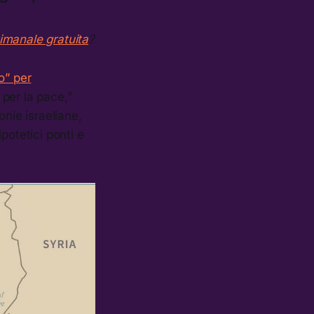
timanale gratuita
?
o” per
 per la pace,”
onie israeliane,
ipotetici ponti e