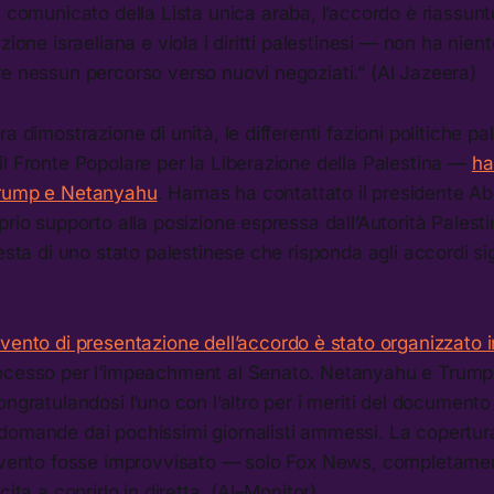
n comunicato della Lista unica araba, l’accordo è riassun
zione israeliana e viola i diritti palestinesi — non ha nien
e nessun percorso verso nuovi negoziati.” (Al Jazeera)
a dimostrazione di unità, le differenti fazioni politiche pa
l Fronte Popolare per la Liberazione della Palestina —
ha
Trump e Netanyahu
. Hamas ha contattato il presidente A
prio supporto alla posizione espressa dall’Autorità Palest
esta di uno stato palestinese che risponda agli accordi sig
)
evento di presentazione dell’accordo è stato organizzato in
ocesso per l’impeachment al Senato. Netanyahu e Trum
ongratulandosi l’uno con l’altro per i meriti del documen
domande dai pochissimi giornalisti ammessi. La copertur
’evento fosse improvvisato — solo Fox News, completamen
cita a coprirlo in diretta. (Al–Monitor)