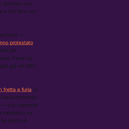
to dicendo che
te a che fare con
lestinesi —
nno protestato
bbas per
inese. Fatah ha
lati già nel 1967.
 fretta e furia
, e
p hanno entrambi
to — e ovviamente
a mediatica ha
te dedita al