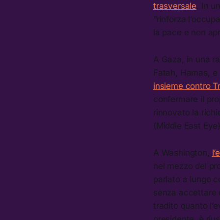
trasversale
. In u
“rinforza l’occupa
la pace e non apr
A Gaza, in una rar
Fatah, Hamas, e i
insieme contro 
confermare il pro
rinnovato la richi
(Middle East Eye
A Washington,
l’
nel mezzo del pr
parlato a lungo c
senza accettare 
tradito quanto l
presidente, è rius