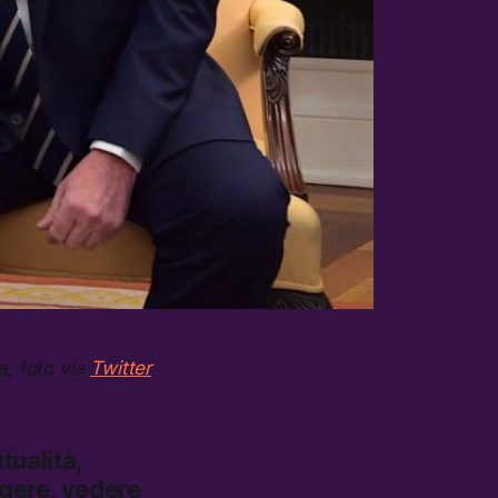
a, foto via
Twitter
tualità,
ggere, vedere