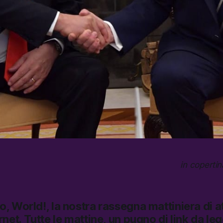
in copertin
lo, World!,
la nostra rassegna mattiniera di at
rnet.
Tutte le mattine, un pugno di link da le