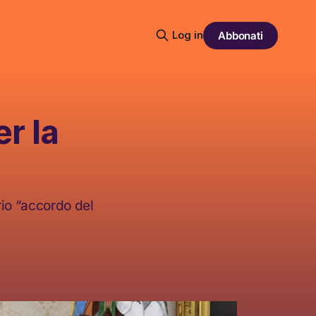
Log in
Abbonati
er la
rio “accordo del