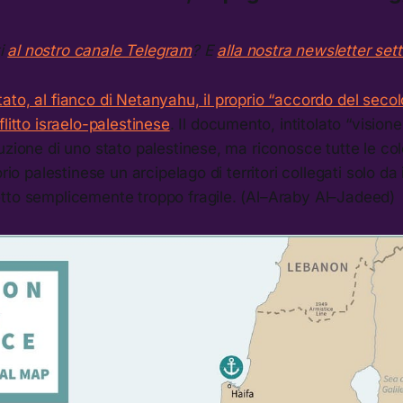
ti
al nostro canale Telegram
? E
alla nostra newsletter set
to, al fianco di Netanyahu, il proprio “accordo del secol
litto israelo-palestinese
. Il documento, intitolato “visione
uzione di uno stato palestinese, ma riconosce tutte le col
orio palestinese un arcipelago di territori collegati solo da 
tto semplicemente troppo fragile. (Al–Araby Al–Jadeed)