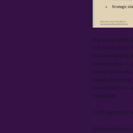
Nel documento so
“un futuro stato 
frammentarietà de
interrompere — pe
presumibilmente ba
questa proposta, 
concessione — ed
rispettare.
Il pdf completo d
Come preannunc