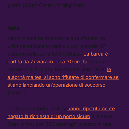
giorni. (South China Morning Post)
Italia
Alarm Phone ha ricevuto una telefonata da
un’imbarcazione in pericolo con a bordo 47
persone nella zona SAR di Malta.
La barca è
partita da Zuwara in Libia 30 ore fa
, ma ora il
motore si è fermato. Interrogate dalla ONG,
le
autorità maltesi si sono rifiutate di confermare se
stiano lanciando un’operazione di soccorso
.
(Twitter)
Le stesse autorità maltesi
hanno ripetutamente
negato la richiesta di un porto sicuro
alla nave
Open Arms, con 363 naufraghi a bordo in una