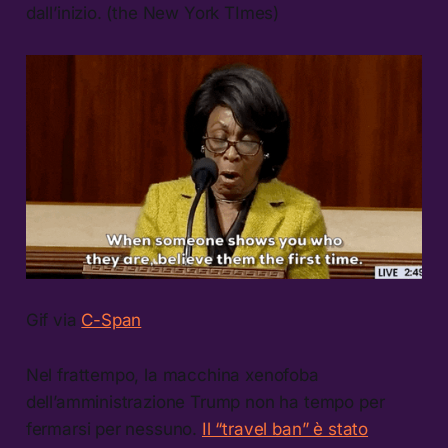
dall’inizio. (the New York TImes)
Gif via
C-Span
Nel frattempo, la macchina xenofoba
dell’amministrazione Trump non ha tempo per
fermarsi per nessuno.
Il “travel ban” è stato