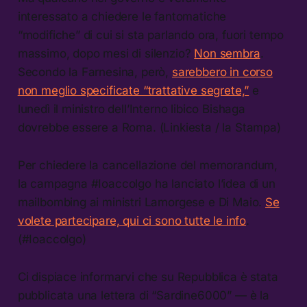
interessato a chiedere le fantomatiche
“modifiche” di cui si sta parlando ora, fuori tempo
massimo, dopo mesi di silenzio?
Non sembra
.
Secondo la Farnesina, però,
sarebbero in corso
non meglio specificate “trattative segrete,”
e
lunedì il ministro dell’Interno libico Bishaga
dovrebbe essere a Roma. (Linkiesta / la Stampa)
Per chiedere la cancellazione del memorandum,
la campagna #Ioaccolgo ha lanciato l’idea di un
mailbombing ai ministri Lamorgese e Di Maio.
Se
volete partecipare, qui ci sono tutte le info
.
(#Ioaccolgo)
Ci dispiace informarvi che su Repubblica è stata
pubblicata una lettera di “Sardine6000” — è la