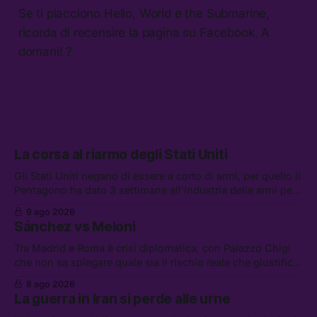
Se ti piacciono Hello, World e the Submarine,
ricorda di recensire la pagina su Facebook. A
domani! ?
La corsa al riarmo degli Stati Uniti
Gli Stati Uniti negano di essere a corto di armi, per quello il
Pentagono ha dato 3 settimane all’industria delle armi per
presentare piani di riarmo. Tra le altre notizie: il PAM
9 ago 2026
continuerà ad usare i servizi di Palantir, la protesta contro
Sánchez vs Meloni
La Russa, e la centrale elettrica di Amazon in Texas
Tra Madrid e Roma è crisi diplomatica, con Palazzo Chigi
che non sa spiegare quale sia il rischio reale che giustifica
la sospensione di Schengen. Tra le altre notizie: l’accordo
8 ago 2026
di difesa tra Arabia Saudita, Pakistan e Turchia, la crisi del
La guerra in Iran si perde alle urne
carburante irregolare, e un altro caso di IA ribelle