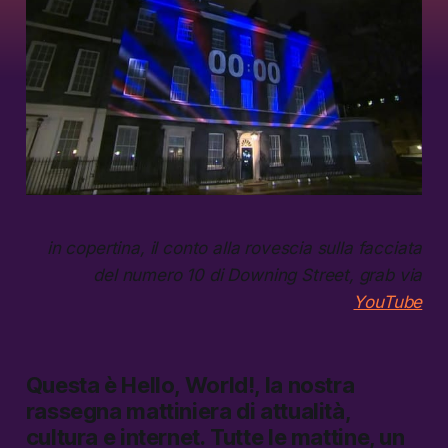
in copertina, il conto alla rovescia sulla facciata
del numero 10 di Downing Street, grab via
YouTube
Questa è
Hello, World!,
la nostra
rassegna mattiniera di attualità,
cultura e internet.
Tutte le mattine, un