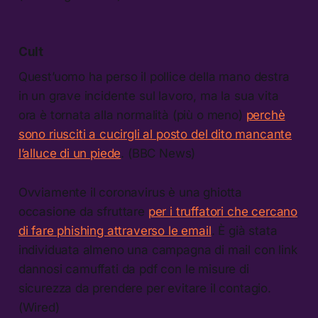
Cult
Quest’uomo ha perso il pollice della mano destra
in un grave incidente sul lavoro, ma la sua vita
ora è tornata alla normalità (più o meno)
perchè
sono riusciti a cucirgli al posto del dito mancante
l’alluce di un piede
. (BBC News)
Ovviamente il coronavirus è una ghiotta
occasione da sfruttare
per i truffatori che cercano
di fare phishing attraverso le email
. È già stata
individuata almeno una campagna di mail con link
dannosi camuffati da pdf con le misure di
sicurezza da prendere per evitare il contagio.
(Wired)