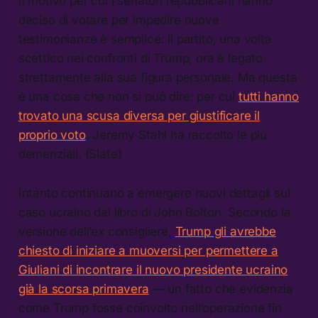
Il motivo per cui i senatori repubblicani hanno
deciso di votare per impedire nuove
testimonianze è semplice: il partito, una volta
scettico nei confronti di Trump, ora è legato
strettamente alla sua figura personale. Ma questa
è una cosa che non si può dire: per cui
tutti hanno
trovato una scusa diversa per giustificare il
proprio voto
. Jeremy Stahl ha raccolto le più
demenziali. (Slate)
Intanto continuano a emergere nuovi dettagli sul
caso ucraino dal libro di John Bolton. Secondo la
versione dell’ex consigliere,
Trump gli avrebbe
chiesto di iniziare a muoversi per permettere a
Giuliani di incontrare il nuovo presidente ucraino
già la scorsa primavera
— un fatto che evidenzia
come Trump fosse coinvolto nell’operazione fin