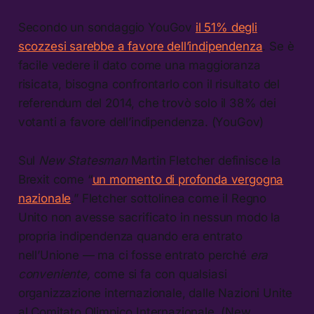
Secondo un sondaggio YouGov
il 51% degli
scozzesi sarebbe a favore dell’indipendenza
. Se è
facile vedere il dato come una maggioranza
risicata, bisogna confrontarlo con il risultato del
referendum del 2014, che trovò solo il 38% dei
votanti a favore dell’indipendenza. (YouGov)
Sul
New Statesman
Martin Fletcher definisce la
Brexit come “
un momento di profonda vergogna
nazionale
.” Fletcher sottolinea come il Regno
Unito non avesse sacrificato in nessun modo la
propria indipendenza quando era entrato
nell’Unione — ma ci fosse entrato perché
era
conveniente,
come si fa con qualsiasi
organizzazione internazionale, dalle Nazioni Unite
al Comitato Olimpico Internazionale. (New