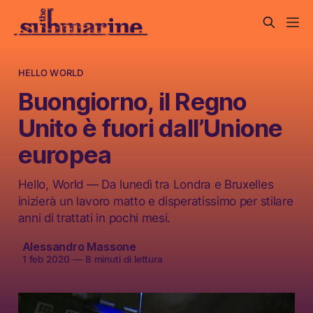
HELLO WORLD
Buongiorno, il Regno
Unito è fuori dall’Unione
europea
Hello, World — Da lunedì tra Londra e Bruxelles
inizierà un lavoro matto e disperatissimo per stilare
anni di trattati in pochi mesi.
Alessandro Massone
1 feb 2020
—
8 minuti di lettura