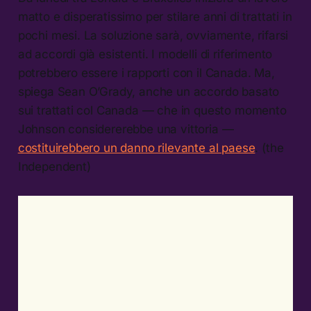
matto e disperatissimo per stilare anni di trattati in
pochi mesi. La soluzione sarà, ovviamente, rifarsi
ad accordi già esistenti. I modelli di riferimento
potrebbero essere i rapporti con il Canada. Ma,
spiega Sean O’Grady, anche un accordo basato
sui trattati col Canada — che in questo momento
Johnson considererebbe una vittoria —
costituirebbero un danno rilevante al paese
. (the
Independent)