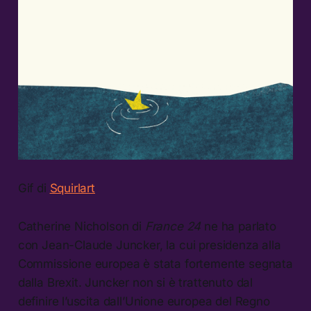
Gif di
Squirlart
Catherine Nicholson di
France 24
ne ha parlato
con Jean-Claude Juncker, la cui presidenza alla
Commissione europea è stata fortemente segnata
dalla Brexit. Juncker non si è trattenuto dal
definire l’uscita dall’Unione europea del Regno