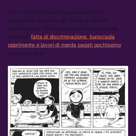
Nero vita
della fumettista polacca Daria
Bogdanska racconta, dal punto di vista di
un’immigrata, l’altra faccia del modello sociale
svedese,
fatta di discriminazione, burocrazia
opprimente e lavori di merda pagati pochissimo
.
(Fumettologica)