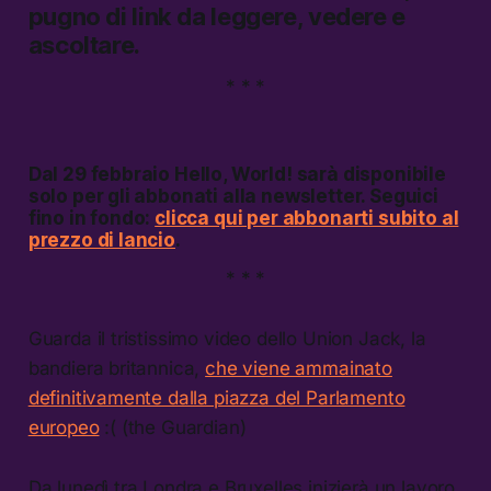
pugno di link da leggere, vedere e
ascoltare.
* * *
Dal 29 febbraio
Hello, World!
sarà disponibile
solo per gli abbonati alla newsletter. Seguici
fino in fondo:
clicca qui per abbonarti subito al
prezzo di lancio
.
* * *
Guarda il tristissimo video dello Union Jack, la
bandiera britannica,
che viene ammainato
definitivamente dalla piazza del Parlamento
europeo
:( (the Guardian)
Da lunedì tra Londra e Bruxelles inizierà un lavoro