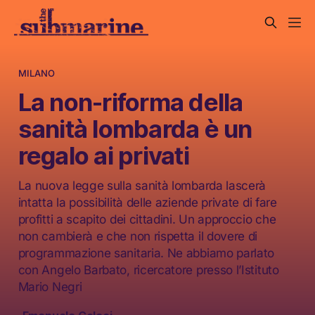
MILANO
La non-riforma della
sanità lombarda è un
regalo ai privati
La nuova legge sulla sanità lombarda lascerà
intatta la possibilità delle aziende private di fare
profitti a scapito dei cittadini. Un approccio che
non cambierà e che non rispetta il dovere di
programmazione sanitaria. Ne abbiamo parlato
con Angelo Barbato, ricercatore presso l’Istituto
Mario Negri