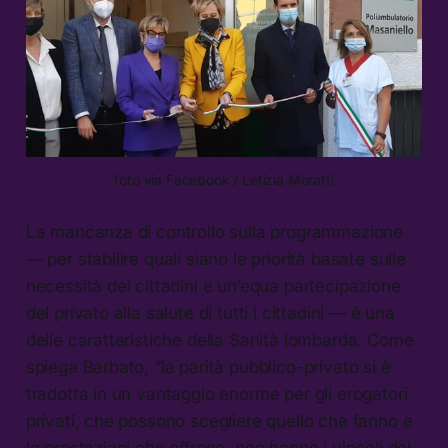
foto via Facebook / Letizia Moratti
La mancanza di controllo sulla programmazione
— per stabilire quali siano le priorità basate sulle
necessità dei cittadini e un’equa partecipazione
del privato alla salute di tutti i cittadini — è una
delle caratteristiche della Sanità lombarda. Come
spiega Barbato, “la parità pubblico-privato si è
tradotta in un vantaggio enorme per gli erogatori
privati, che possono scegliere quello che fanno e
le prestazioni che offrono, non hanno i vincoli del