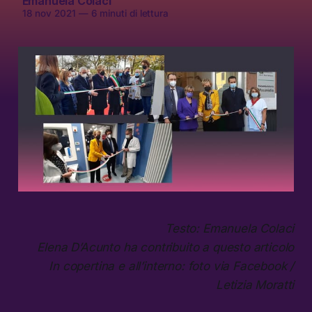
Emanuela Colaci
18 nov 2021
—
6 minuti di lettura
Testo: Emanuela Colaci
Elena D’Acunto ha contribuito a questo articolo
In copertina e all’interno: foto via Facebook /
Letizia Moratti