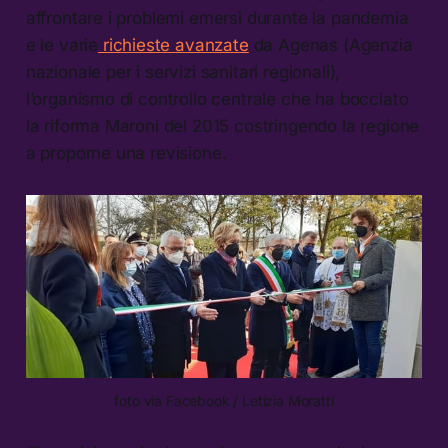
affrontare i problemi emersi durante la pandemia
e le varie
richieste avanzate
da Agenas (Agenzia
nazionale per i servizi sanitari regionali),
l’organismo di controllo centrale che ha bocciato
la riforma Maroni del 2015 costringendo la regione
a proporne una revisione.
foto via Facebook / Letizia Moratti