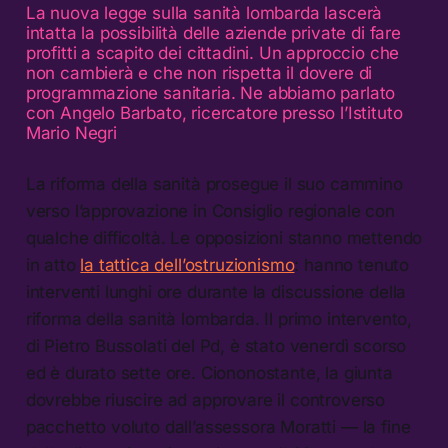
La nuova legge sulla sanità lombarda lascerà
intatta la possibilità delle aziende private di fare
profitti a scapito dei cittadini. Un approccio che
non cambierà e che non rispetta il dovere di
programmazione sanitaria. Ne abbiamo parlato
con Angelo Barbato, ricercatore presso l’Istituto
Mario Negri
La riforma della sanità prosegue il suo cammino
verso l’approvazione in Consiglio regionale con
qualche difficoltà. Le opposizioni stanno mettendo
in atto
la tattica dell’ostruzionismo
: ​​hanno tenuto
interventi lunghi ore durante la discussione della
riforma della sanità lombarda. Il primo intervento,
di Pietro Bussolati del Pd, è stato venerdì scorso
ed è durato sette ore. Ciononostante, la giunta
dovrebbe riuscire ad approvare il controverso
pacchetto voluto dall’assessora Moratti — la fine