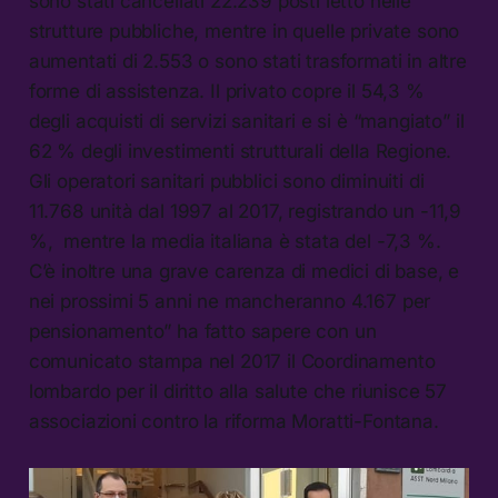
sono stati cancellati 22.239 posti letto nelle
strutture pubbliche, mentre in quelle private sono
aumentati di 2.553 o sono stati trasformati in altre
forme di assistenza. Il privato copre il 54,3 %
degli acquisti di servizi sanitari e si è “mangiato” il
62 % degli investimenti strutturali della Regione.
Gli operatori sanitari pubblici sono diminuiti di
11.768 unità dal 1997 al 2017, registrando un -11,9
%, mentre la media italiana è stata del -7,3 %.
C’è inoltre una grave carenza di medici di base, e
nei prossimi 5 anni ne mancheranno 4.167 per
pensionamento” ha fatto sapere con un
comunicato stampa nel 2017 il Coordinamento
lombardo per il diritto alla salute che riunisce 57
associazioni contro la riforma Moratti-Fontana.