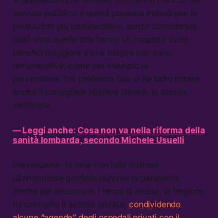
servizio pubblico e quindi possono individuare le
prestazioni più remunerative, senza considerare
quali sono quelle che hanno un rapporto costi-
benefici maggiore e che magari non sono
remunerative, come per esempio la
prevenzione.”Un problema che ci ha fatto notare
anche il consigliere Michele Usuelli, la scorsa
settimana.
—
Leggi anche:
Cosa non va nella riforma della
sanità lombarda, secondo Michele Usuelli
Prevenzione fa rima con liste d’attesa,
ulteriormente gonfiate durante la pandemia.
Anche per accorciare i tempi di attesa, la Regione
ha coinvolto il settore privato,
condividendo
alcune “agende” degli ospedali privati con il