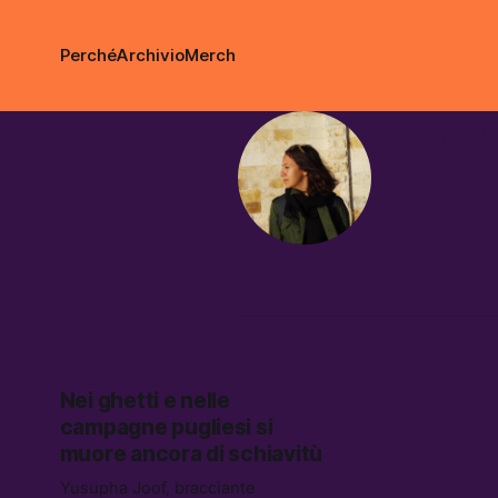
Perché
Archivio
Merch
Emanue
Nei ghetti e nelle
campagne pugliesi si
muore ancora di schiavitù
Yusupha Joof, bracciante