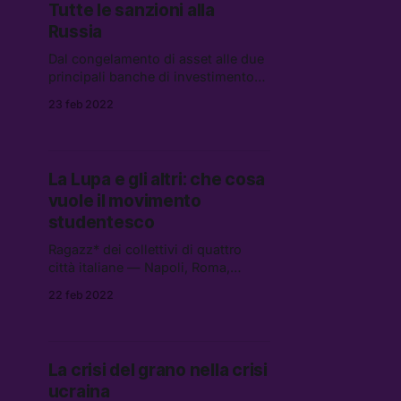
Tutte le sanzioni alla
dell’accoglienza
Russia
Dal congelamento di asset alle due
principali banche di investimento
russe, fino ai provvedimenti contro
23 feb 2022
diplomatici e i membri della Duma:
la risposta alla crisi ucraina degli
Alleati è arrivata ma potrebbe non
essere abbastanza.
La Lupa e gli altri: che cosa
vuole il movimento
studentesco
Ragazz* dei collettivi di quattro
città italiane — Napoli, Roma,
Firenze e Milano — ci raccontano
22 feb 2022
come le problematiche della scuola
siano molto simili in tutta Italia, e di
come servano riforme strutturali.
Questa mobilitazione durerà? La
La crisi del grano nella crisi
“nuova onda” verrà ascoltata?
ucraina