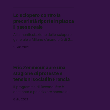
contro il regime
Lo sciopero contro la
precarietà riporta in piazza
il paese reale
Alla manifestazione dello sciopero
generale a Milano c’erano più di 20
mila lavoratrici e lavoratori:
16 dic 2021
partendo da piazza Cairoli, il corteo
ha sfilato in varie strade della città
per esprimere il dissenso del
“paese reale” verso la legge di
Éric Zemmour apre una
bilancio del governo Draghi
stagione di proteste e
tensioni sociali in Francia
Il programma di Reconquête è
destinato a polarizzare ancora di
più il dibattito politico e la società
6 dic 2021
francese sulla xenofobia e sul
discorso anti-immigrazione. Éric