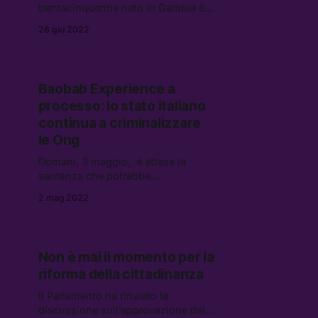
trentacinquenne nato in Gambia è
l’ennesimo morto di sfruttamento in
28 giu 2022
Puglia. Secondo Yvan Sagnet
dell’associazione No-Cap perché
qualcosa cambi serve una
rivoluzione — anche — culturale
Baobab Experience a
processo: lo stato italiano
continua a criminalizzare
le Ong
Domani, 3 maggio, è attesa la
sentenza che potrebbe
criminalizzare Baobab Experience, il
2 mag 2022
presidio romano che aiuta i
migranti lasciati da soli dallo stato.
L’accusa è favoreggiamento
dell’immigrazione clandestina —
Non è mai il momento per la
per l’acquisto di nove biglietti del
riforma della cittadinanza
treno da Roma a Genova.
Il Parlamento ha rinviato la
discussione sull’approvazione dello