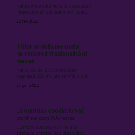
Nelle ultime settimane le quotazioni
internazionali del grano per il pane
e del mais per l’alimentazione
22 feb 2022
animale hanno subito un aumento
del 4,5% e del 5%.
Il Giorno della memoria
nell’era dell’irrazionalità di
massa
Nel corso del 2021 sono stati
segnalati 226 atti antisemiti: più del
doppio dell’anno precedente. Per
27 gen 2022
capire questo aumento bisogna
guardare alla sempre maggiore
prevalenza dell’irrazionalità, dal
complottismo allo scetticismo
La confusa escalation al
vaccinale.
confine con l’Ucraina
L’Unione europea non ha una
strategia unitaria, Joe Biden dice