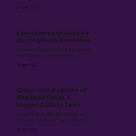
che pensa che la Russia invaderà
25 gen 2022
l’Ucraina, ma molti analisti
ritengono impossibile prevedere le
intenzioni di Vladimir Putin
Il benessere psicologico è
più complicato di un bonus
Il benessere psicologico e la salute
mentale sono un’emergenza. Il
sistema sanitario italiano non è in
10 gen 2022
grado di accogliere le tantissime
richieste di supporto e aiuto che
arrivano dai giovanissimi
Cinque anni di carcere ad
Alaa Abdel Fattah, il
blogger di piazza Tahrir
Il regime di Al-Sisi ha istituito un
tribunale “speciale” per condannare
48 attivisti, accusati di “diffusioni di
20 dic 2021
informazioni false” e altri reati