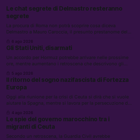
Le chat segrete di Delmastro resteranno
segrete
La procura di Roma non potrà scoprire cosa diceva
Delmastro a Mauro Caroccia, il presunto prestanome del
clan Senese. Tra le altre notizie: le IDF hanno ripreso gli
6 ago 2026
attacchi in Libano, il governo chiederà 36 miliardi di
Gli Stati Uniti, disarmati
flessibilità in armi e energia, e Grokipedia è già stata
abbandonata
Un accordo per Hormuz potrebbe arrivare nelle prossime
ore, mentre aumentano i retroscena che descrivono gli
Stati Uniti come disarmati. Tra le altre notizie: le storie di
5 ago 2026
chi aspetta i dispersi di Ceuta, il boom dei carburanti
Il ritorno del sogno nazifascista di Fortezza
diluiti, e quanti attivisti anti data center sono stati arrestati
Europa
Oggi alla riunione per la crisi di Ceuta si dirà che si vuole
aiutare la Spagna, mentre si lavora per la persecuzione dei
migranti. Tra le altre notizie: l’esplosione di aborti
4 ago 2026
spontanei a Gaza, un giovane di 19 anni è morto sotto il
Le spie del governo marocchino tra i
sole per raccogliere pomodori, e cosa dice l’AI Act europeo
migranti di Ceuta
Secondo un retroscena, la Guardia Civil avrebbe