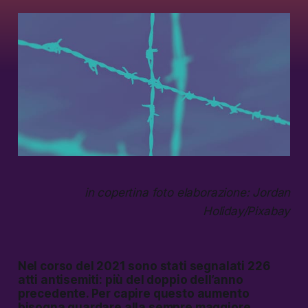
in copertina foto elaborazione: Jordan
Holiday/Pixabay
Nel corso del 2021 sono stati segnalati 226
atti antisemiti: più del doppio dell’anno
precedente. Per capire questo aumento
bisogna guardare alla sempre maggiore