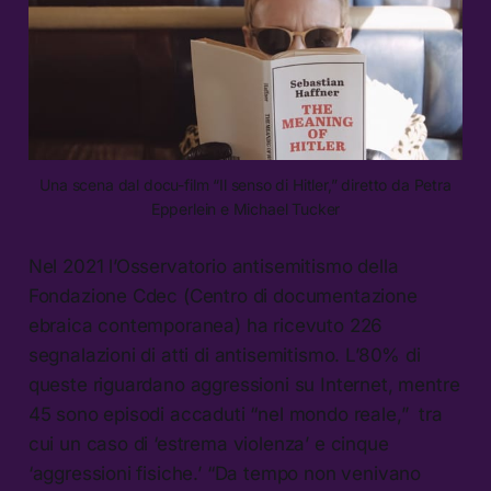
Una scena dal docu-film “Il senso di Hitler,” diretto da
Petra
Epperlein e Michael Tucker
Nel 2021 l’Osservatorio antisemitismo della
Fondazione Cdec (Centro di documentazione
ebraica contemporanea) ha ricevuto 226
segnalazioni di atti di antisemitismo. L’80% di
queste riguardano aggressioni su Internet, mentre
45 sono episodi accaduti “nel mondo reale,” tra
cui un caso di ‘estrema violenza’ e cinque
‘aggressioni fisiche.’ “Da tempo non venivano