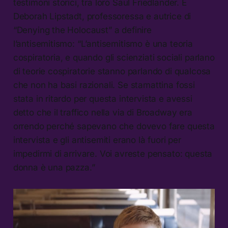
testimoni storici, tra loro Saul Friedlander. È
Deborah Lipstadt, professoressa e autrice di
“Denying the Holocaust” a definire
l’antisemitismo: “L’antisemitismo è una teoria
cospiratoria, e quando gli scienziati sociali parlano
di teorie cospiratorie stanno parlando di qualcosa
che non ha basi razionali. Se stamattina fossi
stata in ritardo per questa intervista e avessi
detto che il traffico nella via di Broadway era
orrendo perché sapevano che dovevo fare questa
intervista e gli antisemiti erano là fuori per
impedirmi di arrivare. Voi avreste pensato: questa
donna è una pazza.”