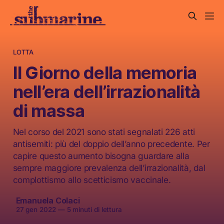
LOTTA
Il Giorno della memoria
nell’era dell’irrazionalità
di massa
Nel corso del 2021 sono stati segnalati 226 atti
antisemiti: più del doppio dell’anno precedente. Per
capire questo aumento bisogna guardare alla
sempre maggiore prevalenza dell’irrazionalità, dal
complottismo allo scetticismo vaccinale.
Emanuela Colaci
27 gen 2022
—
5 minuti di lettura