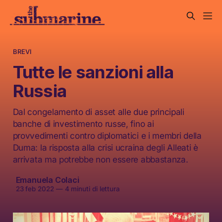
BREVI
Tutte le sanzioni alla
Russia
Dal congelamento di asset alle due principali
banche di investimento russe, fino ai
provvedimenti contro diplomatici e i membri della
Duma: la risposta alla crisi ucraina degli Alleati è
arrivata ma potrebbe non essere abbastanza.
Emanuela Colaci
23 feb 2022
—
4 minuti di lettura