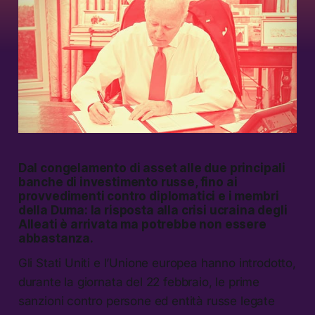
Dal congelamento di asset alle due principali
banche di investimento russe, fino ai
provvedimenti contro diplomatici e i membri
della Duma: la risposta alla crisi ucraina degli
Alleati è arrivata ma potrebbe non essere
abbastanza.
Gli Stati Uniti e l’Unione europea hanno introdotto,
durante la giornata del 22 febbraio, le prime
sanzioni contro persone ed entità russe legate