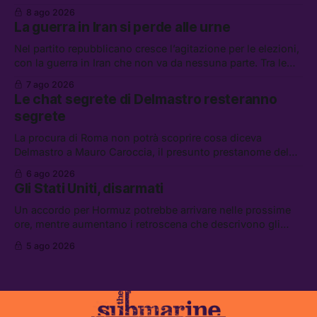
la sospensione di Schengen. Tra le altre notizie: l’accordo
8 ago 2026
di difesa tra Arabia Saudita, Pakistan e Turchia, la crisi del
La guerra in Iran si perde alle urne
carburante irregolare, e un altro caso di IA ribelle
Nel partito repubblicano cresce l’agitazione per le elezioni,
con la guerra in Iran che non va da nessuna parte. Tra le
altre notizie: due alti dirigenti del Mossad hanno perso il
7 ago 2026
lavoro, Schlein prova a mettere in sicurezza la coalizione, e
Le chat segrete di Delmastro resteranno
che cos’è lo “Spiralismo,” la religione degli agenti IA
segrete
La procura di Roma non potrà scoprire cosa diceva
Delmastro a Mauro Caroccia, il presunto prestanome del
clan Senese. Tra le altre notizie: le IDF hanno ripreso gli
6 ago 2026
attacchi in Libano, il governo chiederà 36 miliardi di
Gli Stati Uniti, disarmati
flessibilità in armi e energia, e Grokipedia è già stata
abbandonata
Un accordo per Hormuz potrebbe arrivare nelle prossime
ore, mentre aumentano i retroscena che descrivono gli
Stati Uniti come disarmati. Tra le altre notizie: le storie di
5 ago 2026
chi aspetta i dispersi di Ceuta, il boom dei carburanti
diluiti, e quanti attivisti anti data center sono stati arrestati