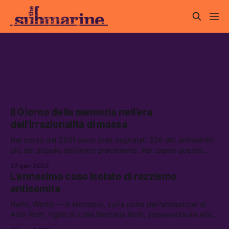
antisemitismo
Il Giorno della memoria nell’era
dell’irrazionalità di massa
Nel corso del 2021 sono stati segnalati 226 atti antisemiti:
più del doppio dell’anno precedente. Per capire questo
aumento bisogna guardare alla sempre maggiore
27 gen 2022
prevalenza dell’irrazionalità, dal complottismo allo
L’ennesimo caso isolato di razzismo
scetticismo vaccinale.
antisemita
Hello, World — A Mondovì, sulla porta dell’abitazione di
Aldo Rolfi, figlio di Lidia Beccaria Rolfi, sopravvissuta alla
deportazione nel lager di Ravensbruck, è apparsa la scritta