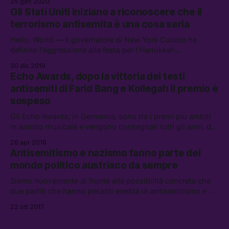
25 gen 2020
“Juden Hier.”
Gli Stati Uniti iniziano a riconoscere che il
terrorismo antisemita è una cosa seria
Hello, World — Il governatore di New York Cuomo ha
definito l’aggressione alla festa per l’Hanukkah
dell’altroieri, nella casa di un rabbino chassidico, come un
30 dic 2019
episodio di “terrorismo interno.”
Echo Awards, dopo la vittoria dei testi
antisemiti di Farid Bang e Kollegah il premio è
sospeso
Gli Echo Awards, in Germania, sono tra i premi più ambiti
in ambito musicale e vengono consegnati tutti gli anni, dal
1992, ad artisti nazionali e internazionali. Quest’anno la
26 apr 2018
consegna […]
Antisemitismo e nazismo fanno parte del
mondo politico austriaco da sempre
Siamo nuovamente di fronte alla possibilità concreta che
due partiti che hanno pesanti eredità di antisemitismo e di
neo-nazismo possano allearsi per formare un governo.
22 ott 2017