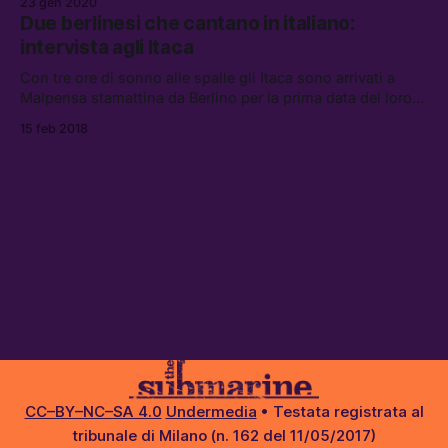
23 gen 2020
vero in quello che è stato scritto di lui e come sia riuscito a
Due berlinesi che cantano in italiano:
scrivere un album così ironico e denso.
intervista agli Itaca
Con tre ore di sonno alle spalle gli Itaca sono arrivati a
Malpensa stamattina da Berlino per la prima data del loro
tour italiano — il loro centesimo concerto.
15 feb 2018
CC–BY–NC–SA 4.0
Undermedia
• Testata registrata al
tribunale di Milano (n. 162 del 11/05/2017)