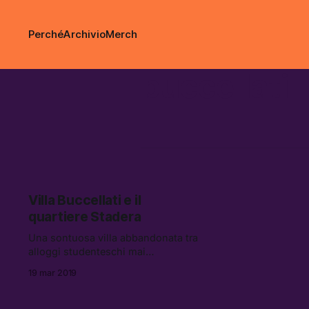
Perché
Archivio
Merch
buccellati
Villa Buccellati e il
quartiere Stadera
Una sontuosa villa abbandonata tra
alloggi studenteschi mai
consegnati: villa Buccellati è un
19 mar 2019
simbolo dell’emergenza
immobiliare milanese.