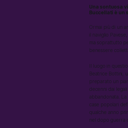
Una sontuosa vi
Buccellati è un
Ormai più di un a
il naviglio Pavese
ma soprattutto per
benessere collett
Il luogo in questi
Beatrice Bottini,
preparato un pian
decenni dai legali
abbandonata. La vi
case popolari defi
qualche anno prim
nel dopo guerra