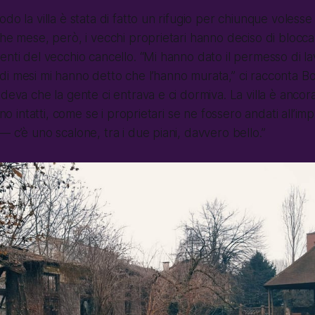
do la villa è stata di fatto un rifugio per chiunque voless
che mese, però, i vecchi proprietari hanno deciso di blocca
enti del vecchio cancello. “Mi hanno dato il permesso di la
i mesi mi hanno detto che l’hanno murata,” ci racconta Bo
deva che la gente ci entrava e ci dormiva. La villa è ancora 
sono intatti, come se i proprietari se ne fossero andati all’i
 c’è uno scalone, tra i due piani, davvero bello.”