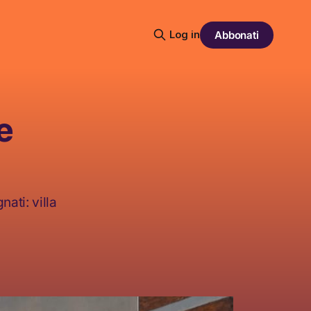
Log in
Abbonati
e
ati: villa