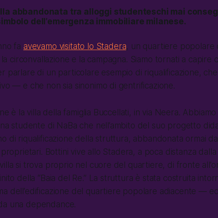
lla abbandonata tra alloggi studenteschi mai consegna
 simbolo dell’emergenza immobiliare milanese.
nno fa
avevamo visitato lo Stadera
, un quartiere popolare 
, la circonvallazione e la campagna. Siamo tornati a capire
 parlare di un particolare esempio di riqualificazione, che r
ivo — e che non sia sinonimo di gentrificazione.
one è la villa della famiglia Buccellati, in via Neera. Abbiam
 una studente di NaBa che nell’ambito del suo progetto dida
o di riqualificazione della struttura, abbandonata ormai da 
 proprietari. Bottini vive allo Stadera, a poca distanza dalla
lla si trova proprio nel cuore del quartiere, di fronte all’or
nito della “Baia del Re.” La struttura è stata costruita into
a dell’edificazione del quartiere popolare adiacente — ed
 da una dependance.