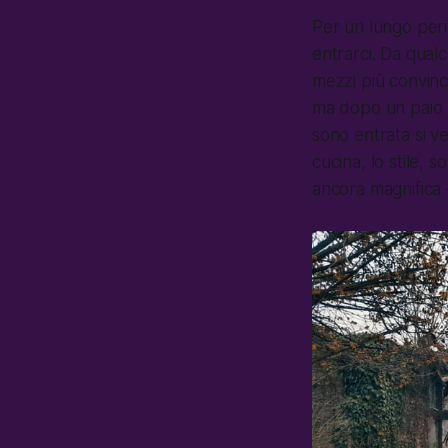
Per un lungo perio
entrarci. Da qual
mezzi più convinc
ma dopo un paio d
sono entrata si ve
cucina, lo stile, 
ancora magnifica —