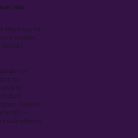
ti: villa
di Milano sud, tra
 cosa è cambiato,
iguardi il
o parlato con
ttico ha
più di tre
 struttura
iginario nucleo di
rno al 1920 —
 è stata integrata