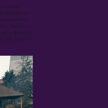
e o dovesse
re l’accesso con
vorarci dentro,
ttini. “Quando
piena di letti. La
mprovviso. Dentro è