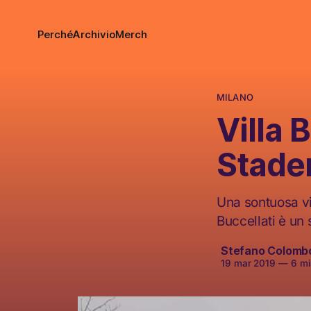
Perché
Archivio
Merch
MILANO
Villa 
Stade
Una sontuosa vi
Buccellati è un
Stefano Colomb
19 mar 2019
—
6 min