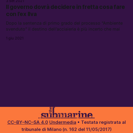
3 set 2021
immaginare la responsabilità non è degli ambientalisti
Il governo dovrà decidere in fretta cosa fare
ideologizzati
con l’ex Ilva
Dopo la sentenza di primo grado del processo “Ambiente
svenduto” il destino dell’acciaieria è più incerto che mai
1 giu 2021
CC–BY–NC–SA 4.0
Undermedia
• Testata registrata al
tribunale di Milano (n. 162 del 11/05/2017)