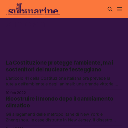
cingolani
La Costituzione protegge l’ambiente, ma i
sostenitori del nucleare festeggiano
L’articolo 41 della Costituzione italiana ora prevede la
tutela dell’ambiente e degli animali: una grande vittoria,
che però è messa in ombra dalle pressioni per il ritorno al
10 feb 2022
nucleare
Ricostruire il mondo dopo il cambiamento
climatico
Gli allagamenti delle metropolitane di New York e
Zhengzhou, le case distrutte in New Jersey, il disastro
ambientale lasciato dalla guerra in Siria: come potrete