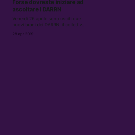
Forse dovreste iniziare ad
giorni un’altra alchimia di suoni
ascoltare i DARRN
sintetici e atmosfere calde da fine
Venerdì 26 aprile sono usciti due
nuovi brani dei DARRN, il collettivo
romano sbarcato a inizio anno sul
28 apr 2019
pianeta Asian Fake.