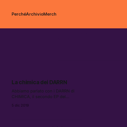
Perché
Archivio
Merch
darrn
La chimica dei DARRN
Abbiamo parlato con i DARRN di
CHIMICA, il secondo EP del
collettivo romano, in uscita il 6
5 dic 2019
dicembre per Asian Fake. “ABRA,” il
primo brano estratto dal nuovo
lavoro che vede la collaborazione di
Venerus, ci ha regalato in questi