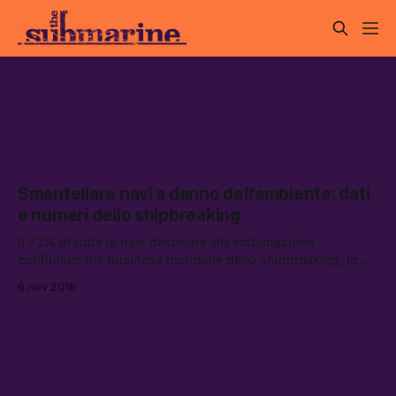
mafie
Smantellare navi a danno dell’ambiente: dati
e numeri dello shipbreaking
Il 73% di tutte le navi destinate alla rottamazione
confluisce nel business mondiale dello shipbreaking, lo
smontaggio manuale ed ecologicamente insostenibile dei
6 nov 2016
vecchi giganti del mare sui litorali del Sud-est asiatico.