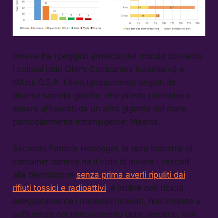
Invece fra i peggiori armatori del mondo troviamo
i colossi Idan Ofer’s Companies (israeliano) e
Mitsui O.S.K. Lines (giapponese) seguiti da
diverse società greche, che presto potrebbero
essere affiancati da un altro gigante del mare
particolarmente intransigente: Maersk.
Secondo Patricia Heddeger, la nota industria di
container danese ha il vizio di inviare i vascelli
alla demolizione
senza prima averli ripuliti dai
rifiuti tossici e radioattivi
, e inoltre non ricicla
adeguatamente i materiali ricavati, non investe a
sufficienza nel rinnovamento delle darsene, non