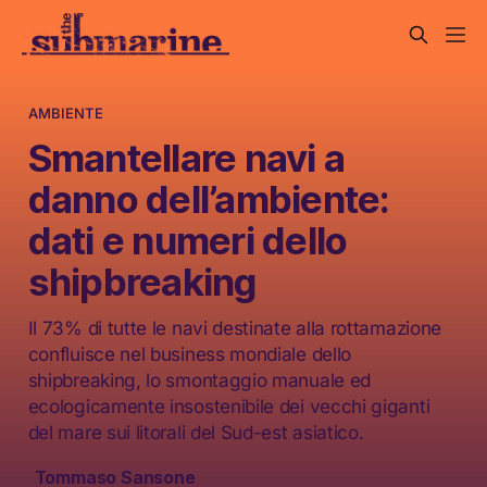
AMBIENTE
Smantellare navi a
danno dell’ambiente:
dati e numeri dello
shipbreaking
Il 73% di tutte le navi destinate alla rottamazione
confluisce nel business mondiale dello
shipbreaking, lo smontaggio manuale ed
ecologicamente insostenibile dei vecchi giganti
del mare sui litorali del Sud-est asiatico.
Tommaso Sansone