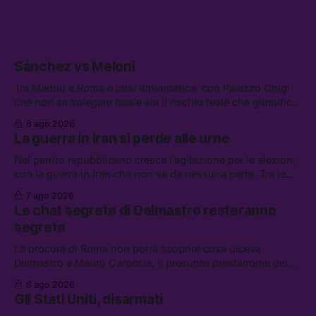
Sánchez vs Meloni
Tra Madrid e Roma è crisi diplomatica, con Palazzo Chigi
che non sa spiegare quale sia il rischio reale che giustifica
la sospensione di Schengen. Tra le altre notizie: l’accordo
8 ago 2026
di difesa tra Arabia Saudita, Pakistan e Turchia, la crisi del
La guerra in Iran si perde alle urne
carburante irregolare, e un altro caso di IA ribelle
Nel partito repubblicano cresce l’agitazione per le elezioni,
con la guerra in Iran che non va da nessuna parte. Tra le
altre notizie: due alti dirigenti del Mossad hanno perso il
7 ago 2026
lavoro, Schlein prova a mettere in sicurezza la coalizione, e
Le chat segrete di Delmastro resteranno
che cos’è lo “Spiralismo,” la religione degli agenti IA
segrete
La procura di Roma non potrà scoprire cosa diceva
Delmastro a Mauro Caroccia, il presunto prestanome del
clan Senese. Tra le altre notizie: le IDF hanno ripreso gli
6 ago 2026
attacchi in Libano, il governo chiederà 36 miliardi di
Gli Stati Uniti, disarmati
flessibilità in armi e energia, e Grokipedia è già stata