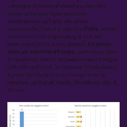
campagne di
naming & shaming
e rilasciano
dossier attraverso i quali associano
pubblicamente ogni ente alle proprie
responsabilità. Così si scopre che
l’Italia
, avendo
commissionato lo shipbreaking di oltre 90
imbarcazioni (circa 4 navi all’anno),
è il quinto
stato più scorretto d’Europa
, subito dopo Cipro
(5 navi/anno); mentre sul podio troviamo il Regno
Unito (10 navi/anno), la Germania (23 navi/anno)
e prima tra tutte la Grecia, che ogni anno fa
rottamare nel sud del mondo l’esorbitante cifra di
76 navi.