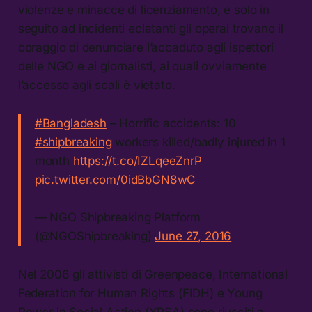
violenze e minacce di licenziamento, e solo in
seguito ad incidenti eclatanti gli operai trovano il
coraggio di denunciare l’accaduto agli ispettori
delle NGO e ai giornalisti, ai quali ovviamente
l’accesso agli scali è vietato.
#Bangladesh
– Horrific accidents: 10
#shipbreaking
workers killed/badly injured in 1
month
https://t.co/IZLqeeZnrP
pic.twitter.com/0idBbGN8wC
— NGO Shipbreaking Platform
(@NGOShipbreaking)
June 27, 2016
Nel 2006 gli attivisti di Greenpeace, International
Federation for Human Rights (FIDH) e Young
Power in Social Action (YPSA) sono riusciti a