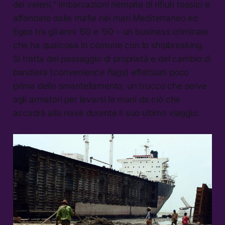
dei veleni,” imbarcazioni riempite di rifiuti tossici e
affondate dalle mafie nei mari Mediterraneo ed
Egeo tra gli anni ’60 e ’90 – un business criminale
che ha qualcosa in comune con lo shipbreaking.
Si tratta del passaggio di proprietà e del cambio di
bandiera (
convenience flags
) effettuati poco
prima dello smantellamento, un trucco che serve
agli armatori per lavarsi le mani da ciò che
accadrà alla nave durante il suo ultimo viaggio.