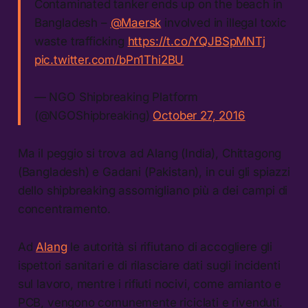
Contaminated tanker ends up on the beach in
Bangladesh –
@Maersk
involved in illegal toxic
waste trafficking
https://t.co/YQJBSpMNTj
pic.twitter.com/bPn1Thi2BU
— NGO Shipbreaking Platform
(@NGOShipbreaking)
October 27, 2016
Ma il peggio si trova ad Alang (India), Chittagong
(Bangladesh) e Gadani (Pakistan), in cui gli spiazzi
dello shipbreaking assomigliano più a dei campi di
concentramento.
Ad
Alang
le autorità si rifiutano di accogliere gli
ispettori sanitari e di rilasciare dati sugli incidenti
sul lavoro, mentre i rifiuti nocivi, come amianto e
PCB, vengono comunemente riciclati e rivenduti.