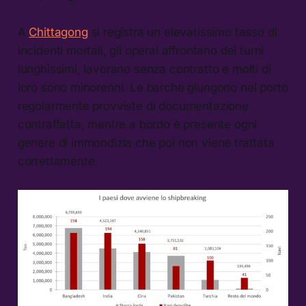
A
Chittagong
si registra un elevatissimo tasso di
incidenti mortali, gli operai affrontano dei turni
lunghissimi, lavorano senza contratto e molti di
loro sono minorenni. Le barche giungono nel porto
regolarmente provviste di documentazione
contraffatta, mentre a bordo è presente ogni
genere di immondizia che poi non viene trattata
correttamente.