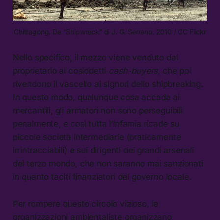
Chittagong. Da “Shipwreck” di J. G. Serrano, 2010 / CC Flickr
Nello specifico, il mezzo viene venduto dal
proprietario ai cosiddetti
cash-buyers
, che poi
rivendono il vascello ai signori dello shipbreaking.
In questo modo, qualunque cosa accada ai
mercantili, gli armatori non sono perseguibili
penalmente, e così tutta l’infamia ricade su
piccole società intermediarie (praticamente
irrintracciabili) e sui dirigenti dei grandi arsenali
del terzo mondo, che non saranno mai sanzionati
in quanto taciti finanziatori del governo locale.
Per rompere questo circolo vizioso, le
organizzazioni ambientaliste organizzano