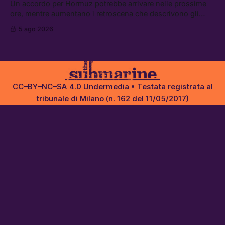
abbandonata
Un accordo per Hormuz potrebbe arrivare nelle prossime
ore, mentre aumentano i retroscena che descrivono gli
Stati Uniti come disarmati. Tra le altre notizie: le storie di
5 ago 2026
chi aspetta i dispersi di Ceuta, il boom dei carburanti
diluiti, e quanti attivisti anti data center sono stati arrestati
CC–BY–NC–SA 4.0
Undermedia
• Testata registrata al
tribunale di Milano (n. 162 del 11/05/2017)