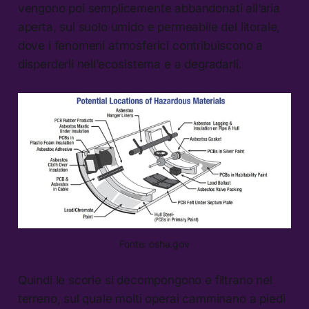
vengono poi semplicemente abbandonati all’aria
aperta, sul suolo umido e permeabile del litorale,
dove i fenomeni atmosferici contribuiscono a
disperderli nell’ecosistema e a degradarli.
Fonte: osha.gov
Quindi le scorie si decompongono e filtrano nel
terreno, sul quale molti operai camminano a piedi