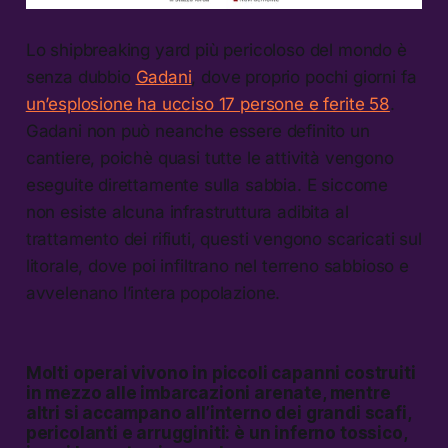
Lo shipbreaking yard più pericoloso del mondo è
senza dubbio
Gadani
, dove proprio pochi giorni fa
un’esplosione ha ucciso 17 persone e ferite 58
.
Gadani non può neanche essere definito un
cantiere, poichè quasi tutte le attività vengono
eseguite direttamente sulla sabbia. E siccome
non esiste alcuna infrastruttura adibita al
trattamento dei rifiuti, questi vengono scaricati sul
litorale, dove poi infiltrano nel terreno sabbioso e
avvelenano l’intera popolazione.
Molti operai vivono in piccoli capanni costruiti
in mezzo alle imbarcazioni arenate, mentre
altri si accampano all’interno dei grandi scafi,
pericolanti e arrugginiti: è un inferno tossico,