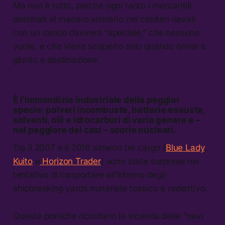
Ma non è tutto, perché ogni tanto i mercantili
destinati al macero arrivano nei cimiteri navali
con un carico davvero “speciale,” che nessuno
vuole, e che viene scoperto solo quando ormai è
giunto a destinazione.
È l’immondizia industriale della peggior
specie: polveri incombuste, batterie esauste,
solventi, olii e idrocarburi di vario genere e –
nel peggiore dei casi – scorie nucleari.
Tra il 2007 e il 2016 almeno tre cargo (
Blue Lady
,
Kuito
e
Horizon Trader
) sono state sorprese nel
tentativo di trasportare all’interno degli
shipbreaking yards materiale tossico e radiattivo.
Queste pratiche ricordano la vicenda delle “navi