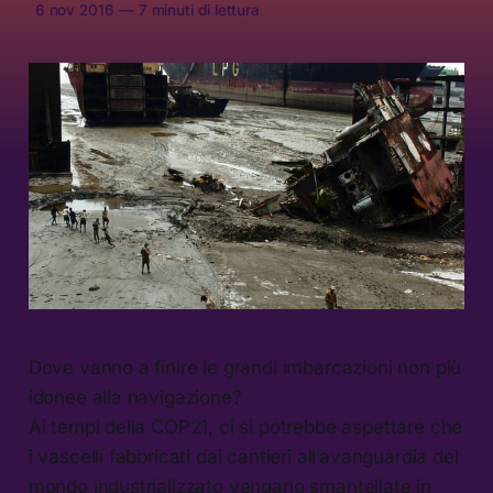
6 nov 2016
—
7 minuti di lettura
Dove vanno a finire le grandi imbarcazioni non più
idonee alla navigazione?
Ai tempi della COP21, ci si potrebbe aspettare che
i vascelli fabbricati dai cantieri all’avanguardia del
mondo industrializzato vengano smantellate in