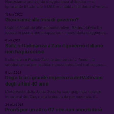
Nonostante una solida maggioranza al Senato — e
ignorando il fatto che il M5S non abbia mai detto di voler
sfiduciare il governo — Mario Draghi prova ad alzare la
15 lug 2022
posta in gioco
Giochiamo alla crisi di governo?
Dopo la sconfitta alle amministrative, Matteo Salvini ha
messo in scena uno strappo con il resto della maggioranza
sulla legge delega per la riforma del fisco — anche se in
6 ott 2021
realtà le intenzioni del governo Draghi non dovrebbero
Sulla cittadinanza a Zaki il governo italiano
allarmare la Lega e i suoi elettori piú ricchi
non ha più scuse
Il silenzio su Patrick Zaki, le bombe sullo Yemen, la
soddisfazione per la Libia: nonostante i toni forti e poco
“politici” dei primi mesi, il governo Draghi è molto a proprio
8 lug 2021
agio a mantenere rapporti con chi non rispetta i diritti
Dopo la più grande ingerenza del Vaticano
umani
degli ultimi 40 anni
L’intervento della Santa Sede ha scompaginato le carte
intorno al ddl Zan, e ora la destra dà per certo che il
disegno di legge sarà modificato
24 giu 2021
Pronti per un altro G7 che non concluderà