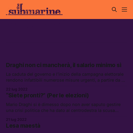
mario draghi
Draghi non ci mancherà, il salario minimo sì
La caduta del governo e l’inizio della campagna elettorale
rendono infattibili numerose misure urgenti, a partire da un
vero salario minimo legale. Ne parliamo con Rosa
22 lug 2022
Fioravante, ricercatrice per il dottorato di Global Studies
“Siete pronti?” (Per le elezioni)
dell’Università di Urbino
Mario Draghi si è dimesso dopo non aver saputo gestire
una crisi politica che ha dato al centrodestra la scusa
perfetta per staccare la spina al suo governo
21 lug 2022
Lesa maestà