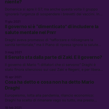
niente?
Domenica si apre il G7, ma anche questa volta il gruppo
ignorerà l’urgenza di sospendere i brevetti dei vaccini. In
compenso i leader chiederanno un’altra indagine sulla
11 giu 2021
teoria del complotto del laboratorio di Wuhan
Il governo si è “dimenticato” di includere la
salute mentale nel Pnrr
Draghi aveva promesso di “rafforzare e ridisegnare la
sanità territoriale,” ma il Piano di ripresa ignora la salute
mentale e trascura le complesse problematiche
3 mag 2021
psicologiche causate dalla pandemia.
Il Senato sta dalla parte di Zaki. E il governo?
Il governo di Mario “i dittatori che ci servono” Draghi è
stato finora silenzioso sui casi Zaki e Regeni, e per liberare
il ricercatore non basta una mozione in Senato
15 apr 2021
Cosa ha detto e cosa non ha detto Mario
Draghi
Europeismo, lotta alla pandemia, rilancio economico:
Draghi ha scelto di rimanere vago su tutto, ma presto
dovrà uscire allo scoperto
18 feb 2021