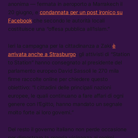
anonima — fermata in aeroporto a Marrakech il
20 giugno, e
condannata per un post ironico su
Facebook
che secondo le autorità locali
costituisce una “offesa pubblica all’Islam.”
Ieri la campagna per la cittadinanza a Zaki
è
arrivata anche a Strasburgo
: gli attivisti di “Station
to Station” hanno consegnato al presidente del
parlamento europeo David Sassoli le 270 mila
firme raccolte online per chiedere questo
obiettivo: “I cittadini delle principali nazioni
europee, le quali continuano a fare affari di ogni
genere con l’Egitto, hanno mandato un segnale
molto forte ai loro governi.”
Del resto il governo italiano non perde occasione
per dimostrare la propria vicinanza ai regimi