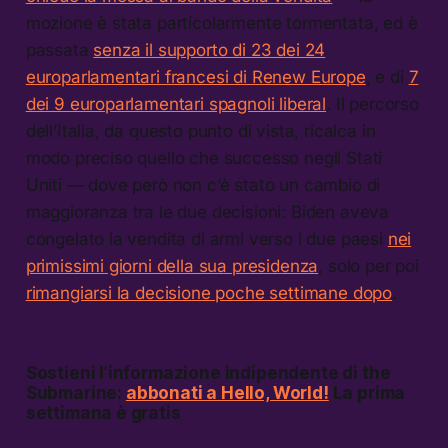
mozione è stata particolarmente tormentata, ed è
passata
senza il supporto di 23 dei 24
europarlamentari francesi di Renew Europe
, e di
7
dei 9 europarlamentari spagnoli liberal
. Il percorso
dell’Italia, da questo punto di vista, ricalca in
modo preciso quello che successo negli Stati
Uniti — dove però non c’è stato un cambio di
maggioranza tra le due decisioni: Biden aveva
congelato la vendita di armi verso i due paesi
nei
primissimi giorni della sua presidenza
, solo per poi
rimangiarsi la decisione poche settimane dopo
.
Sostieni l’informazione indipendente di the
Submarine:
abbonati a Hello, World!
La prima
settimana è gratis