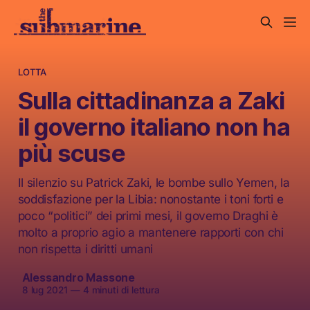
LOTTA
Sulla cittadinanza a Zaki
il governo italiano non ha
più scuse
Il silenzio su Patrick Zaki, le bombe sullo Yemen, la
soddisfazione per la Libia: nonostante i toni forti e
poco “politici” dei primi mesi, il governo Draghi è
molto a proprio agio a mantenere rapporti con chi
non rispetta i diritti umani
Alessandro Massone
8 lug 2021
—
4 minuti di lettura