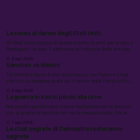
La corsa al riarmo degli Stati Uniti
Gli Stati Uniti negano di essere a corto di armi, per quello il
Pentagono ha dato 3 settimane all’industria delle armi per
presentare piani di riarmo. Tra le altre notizie: il PAM
9 ago 2026
continuerà ad usare i servizi di Palantir, la protesta contro
Sánchez vs Meloni
La Russa, e la centrale elettrica di Amazon in Texas
Tra Madrid e Roma è crisi diplomatica, con Palazzo Chigi
che non sa spiegare quale sia il rischio reale che giustifica
la sospensione di Schengen. Tra le altre notizie: l’accordo
8 ago 2026
di difesa tra Arabia Saudita, Pakistan e Turchia, la crisi del
La guerra in Iran si perde alle urne
carburante irregolare, e un altro caso di IA ribelle
Nel partito repubblicano cresce l’agitazione per le elezioni,
con la guerra in Iran che non va da nessuna parte. Tra le
altre notizie: due alti dirigenti del Mossad hanno perso il
7 ago 2026
lavoro, Schlein prova a mettere in sicurezza la coalizione, e
Le chat segrete di Delmastro resteranno
che cos’è lo “Spiralismo,” la religione degli agenti IA
segrete