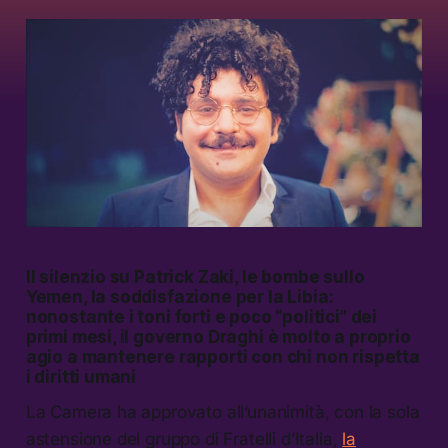
Il silenzio su Patrick Zaki, le bombe sullo
Yemen, la soddisfazione per la Libia:
nonostante i toni forti e poco “politici” dei
primi mesi, il governo Draghi è molto a proprio
agio a mantenere rapporti con chi non rispetta
i diritti umani
La Camera ha approvato all’unanimità, con la sola
astensione del gruppo di Fratelli d’Italia,
la