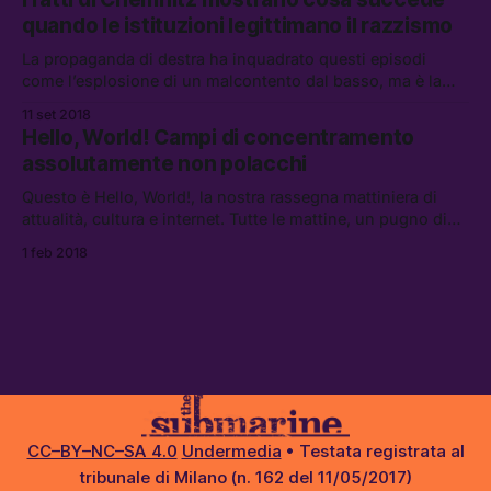
gli orizzonti di cosa sia essere neonazisti.
quando le istituzioni legittimano il razzismo
La propaganda di destra ha inquadrato questi episodi
come l’esplosione di un malcontento dal basso, ma è la
prima responsabile della legittimazione di atti che
11 set 2018
ricordano veri e propri pogrom nazisti.
Hello, World! Campi di concentramento
assolutamente non polacchi
Questo è Hello, World!, la nostra rassegna mattiniera di
attualità, cultura e internet. Tutte le mattine, un pugno di
link da leggere, vedere e ascoltare.
1 feb 2018
CC–BY–NC–SA 4.0
Undermedia
• Testata registrata al
tribunale di Milano (n. 162 del 11/05/2017)