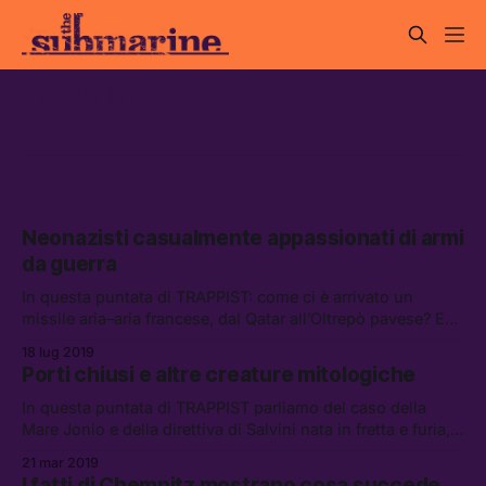
neonazi
Neonazisti casualmente appassionati di armi
da guerra
In questa puntata di TRAPPIST: come ci è arrivato un
missile aria–aria francese, dal Qatar all’Oltrepò pavese? E
cosa c’entrano Salvini e il KGB? Invece, parlando di cose
18 lug 2019
serie: come possono organizzarsi i lavoratori stranieri per
Porti chiusi e altre creature mitologiche
chiedere più diritti?
In questa puntata di TRAPPIST parliamo del caso della
Mare Jonio e della direttiva di Salvini nata in fretta e furia,
del connubio finale tra Lega e Movimento 5 Stelle per
21 mar 2019
salvare Matteo Salvini e di come AfD cerchi di espandere
I fatti di Chemnitz mostrano cosa succede