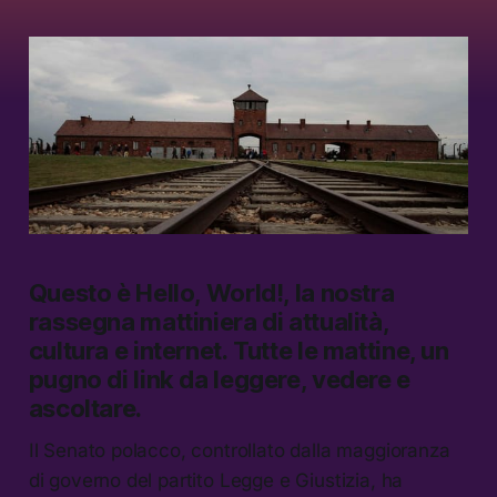
Questo è
Hello, World!,
la nostra
rassegna mattiniera di attualità,
cultura e internet.
Tutte le mattine, un
pugno di link da leggere, vedere e
ascoltare.
Il Senato polacco, controllato dalla maggioranza
di governo del partito Legge e Giustizia, ha