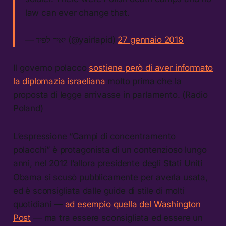
law can ever change that.
— יאיר לפיד (@yairlapid)
27 gennaio 2018
Il governo polacco
sostiene però di aver informato
la diplomazia israeliana
molto prima che la
proposta di legge arrivasse in parlamento. (Radio
Poland)
L’espressione “Campi di concentramento
polacchi” è protagonista di un contenzioso lungo
anni, nel 2012 l’allora presidente degli Stati Uniti
Obama si scusò pubblicamente per averla usata,
ed è sconsigliata dalle guide di stile di molti
quotidiani —
ad esempio quella del Washington
Post
— ma tra essere sconsigliata ed essere un