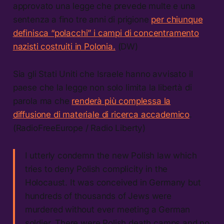
approvato una legge che prevede multe e una
sentenza a fino tre anni di prigione
per chiunque
definisca “polacchi” i campi di concentramento
nazisti costruiti in Polonia.
(DW)
Sia gli Stati Uniti che Israele hanno avvisato il
paese che la legge non solo limita la libertà di
parola ma che
renderà più complessa la
diffusione di materiale di ricerca accademico
.
(RadioFreeEurope / Radio Liberty)
I utterly condemn the new Polish law which
tries to deny Polish complicity in the
Holocaust. It was conceived in Germany but
hundreds of thousands of Jews were
murdered without ever meeting a German
soldier. There were Polish death camps and no