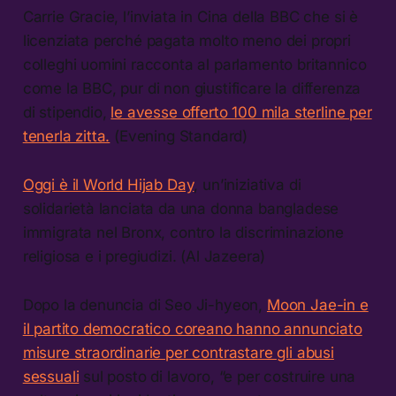
Carrie Gracie, l’inviata in Cina della BBC che si è
licenziata perché pagata molto meno dei propri
colleghi uomini racconta al parlamento britannico
come la BBC, pur di non giustificare la differenza
di stipendio,
le avesse offerto 100 mila sterline per
tenerla zitta.
(Evening Standard)
Oggi è il World Hijab Day
, un’iniziativa di
solidarietà lanciata da una donna bangladese
immigrata nel Bronx, contro la discriminazione
religiosa e i pregiudizi. (Al Jazeera)
Dopo la denuncia di Seo Ji-hyeon,
Moon Jae-in e
il partito democratico coreano hanno annunciato
misure straordinarie per contrastare gli abusi
sessuali
sul posto di lavoro, “e per costruire una