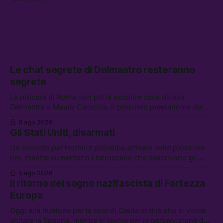
Le chat segrete di Delmastro resteranno
segrete
La procura di Roma non potrà scoprire cosa diceva
Delmastro a Mauro Caroccia, il presunto prestanome del
clan Senese. Tra le altre notizie: le IDF hanno ripreso gli
6 ago 2026
attacchi in Libano, il governo chiederà 36 miliardi di
Gli Stati Uniti, disarmati
flessibilità in armi e energia, e Grokipedia è già stata
abbandonata
Un accordo per Hormuz potrebbe arrivare nelle prossime
ore, mentre aumentano i retroscena che descrivono gli
Stati Uniti come disarmati. Tra le altre notizie: le storie di
5 ago 2026
chi aspetta i dispersi di Ceuta, il boom dei carburanti
Il ritorno del sogno nazifascista di Fortezza
diluiti, e quanti attivisti anti data center sono stati arrestati
Europa
Oggi alla riunione per la crisi di Ceuta si dirà che si vuole
aiutare la Spagna, mentre si lavora per la persecuzione dei