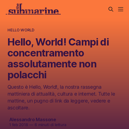
HELLO WORLD
Hello, World! Campi di
concentramento
assolutamente non
polacchi
Questo è Hello, World!, la nostra rassegna
mattiniera di attualità, cultura e internet. Tutte le
mattine, un pugno di link da leggere, vedere e
ascoltare.
Alessandro Massone
1 feb 2018
—
6 minuti di lettura