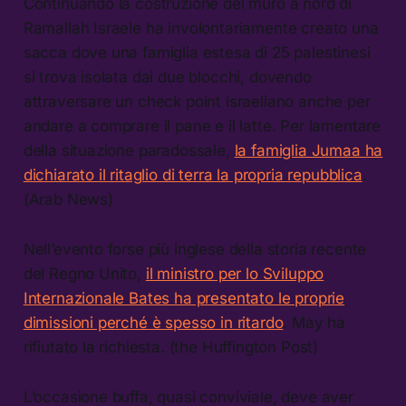
Continuando la costruzione del muro a nord di
Ramallah Israele ha involontariamente creato una
sacca dove una famiglia estesa di 25 palestinesi
si trova isolata dai due blocchi, dovendo
attraversare un check point israeliano anche per
andare a comprare il pane e il latte. Per lamentare
della situazione paradossale,
la famiglia Jumaa ha
dichiarato il ritaglio di terra la propria repubblica
.
(Arab News)
Nell’evento forse più inglese della storia recente
del Regno Unito,
il ministro per lo Sviluppo
Internazionale Bates ha presentato le proprie
dimissioni perché è spesso in ritardo
. May ha
rifiutato la richiesta. (the Huffington Post)
L’occasione buffa, quasi conviviale, deve aver