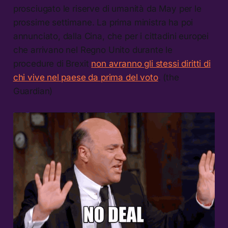
prosciugato le riserve di umanità da May per le
prossime settimane. La prima ministra ha poi
annunciato, dalla Cina, che per i cittadini europei
che arrivano nel Regno Unito durante le
procedure di Brexit
non avranno gli stessi diritti di
chi vive nel paese da prima del voto
. (the
Guardian)