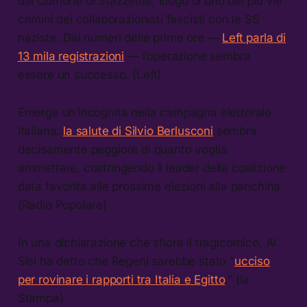
dal Comune di Stazzema, luogo di uno dei più vili
crimini dei collaborazionisti fascisti con le SS
naziste. Dai numeri delle prime ore —
Left parla di
13 mila registrazioni
— l’operazione sembra
essere un successo. (Left)
Emerge un’incognita nella campagna elettorale
italiana:
la salute di Silvio Berlusconi
sembra
decisamente peggiore di quanto voglia
ammettere, costringendo il leader della coalizione
data favorita alle prossime elezioni alla panchina.
(Radio Popolare)
In una dichiarazione che sfiora il tragicomico, Al
Sisi ha detto che Regeni sarebbe stato “
ucciso
per rovinare i rapporti tra Italia e Egitto
.” (la
Stampa)