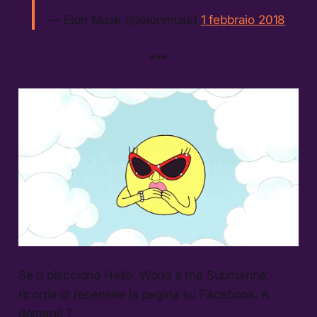
— Elon Musk (@elonmusk)
1 febbraio 2018
***
Se ti piacciono Hello, World e the Submarine,
ricorda di recensire la pagina su Facebook. A
domani! ?