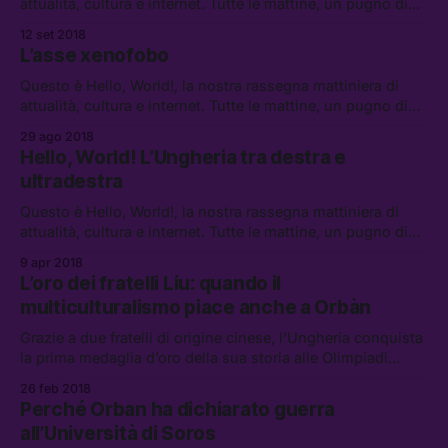
attualità, cultura e internet. Tutte le mattine, un pugno di
link da leggere, vedere e ascoltare.
12 set 2018
L’asse xenofobo
Questo è Hello, World!, la nostra rassegna mattiniera di
attualità, cultura e internet. Tutte le mattine, un pugno di
link da leggere, vedere e ascoltare.
29 ago 2018
Hello, World! L’Ungheria tra destra e
ultradestra
Questo è Hello, World!, la nostra rassegna mattiniera di
attualità, cultura e internet. Tutte le mattine, un pugno di
link da leggere, vedere e ascoltare.
9 apr 2018
L’oro dei fratelli Liu: quando il
multiculturalismo piace anche a Orbàn
Grazie a due fratelli di origine cinese, l’Ungheria conquista
la prima medaglia d’oro della sua storia alle Olimpiadi
invernali.
26 feb 2018
Perché Orban ha dichiarato guerra
all’Università di Soros