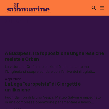
orban
A Budapest, tra l’opposizione ungherese che
resiste a Orbán
La vittoria di Orbán alle elezioni è schiacciante ma
l’Ungheria si scopre solidale con l’arrivo dei rifugiati
dall’Ucraina e il rifiuto del referendum “anti-LGBT” che non
4 apr 2022
ha passato il quorum. Un reportage da Budapest tra
La Lega “europeista” di Giorgetti è
associazioni, comunità e persone che non si arrendono
un’illusione
allo strapotere del nuov
Fuori dai libri di Bruno Vespa, Matteo Salvini è impegnato
in una complessa operazione parlamentare a livello
europeo: un disperato tentativo di sfuggire a Giorgetti,