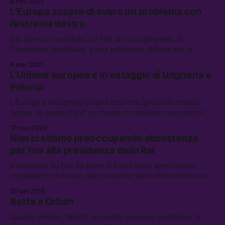
4 nov 2021
Meloni e tutti gli alleati della destra, che hanno ormai
L’Europa scopre di avere un problema con
compreso quanto sia in difficoltà
l’estrema destra
Dal divorzio tra Orbán e il PPE allo scioglimento di
Génération identitaire, è una settimana difficile per le
formazioni dell’estrema destra europea. Le loro idee, però,
4 mar 2021
non andranno via tanto facilmente
L’Unione europea è in ostaggio di Ungheria e
Polonia
L’Europa è incastrata tra due crisi che ignora da troppo
tempo: la necessità di un maggior intervento economico a
livello comunitario, e la stretta autoritaria di alcuni paesi
17 nov 2020
membri
Non ci stiamo preoccupando abbastanza
per Foa alla presidenza della Rai
Il nullaosta su Foa da parte di Forza Italia apre scenari
inquietanti sul futuro del pluralismo dell’informazione nel
nostro paese, verso il modello ungherese e polacco.
20 set 2018
Botte a Orban
Questo è Hello, World!, la nostra rassegna mattiniera di