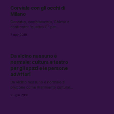
Corviale con gli occhi di
Milano
Contatto, cambiamento, Chiesa e
confronto: “quattro C” per
abbracciare Corviale — il celebre
7 mar 2019
palazzone razionalista alla periferia
di Roma — andando oltre la solita
retorica dell’abbandono delle
periferie
Da vicino nessuno è
normale: cultura e teatro
per gli spazi e le persone
ad Affori
Da vicino nessuno è normale si
propone come riferimento culturale
per la zona non solo per i giorni del
25 giu 2018
festival, ma anche — in prospettiva
— per costruire qualcosa di stabile
in un’area di Milano che, secondo
gli animatori del festival, ne ha