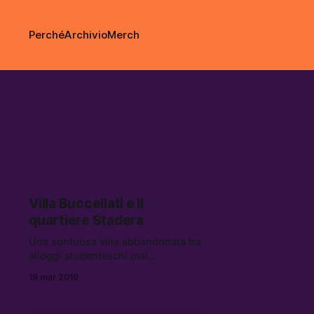
Perché
Archivio
Merch
periferia
Villa Buccellati e il
quartiere Stadera
Una sontuosa villa abbandonata tra
alloggi studenteschi mai
consegnati: villa Buccellati è un
19 mar 2019
simbolo dell’emergenza
immobiliare milanese.