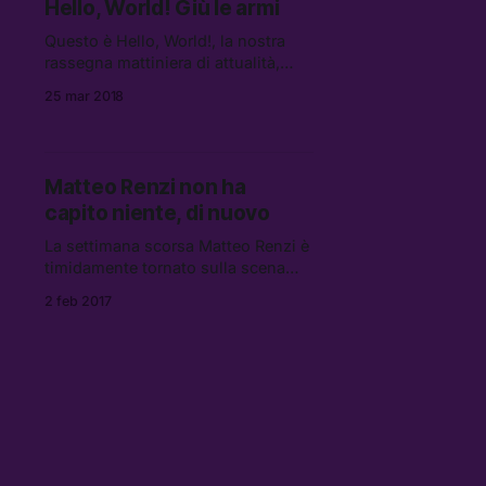
Hello, World! Giù le armi
presidente della Repubblica
Questo è Hello, World!, la nostra
rassegna mattiniera di attualità,
cultura e internet. Tutte le mattine,
25 mar 2018
un pugno di link da leggere, vedere
e ascoltare.
Matteo Renzi non ha
capito niente, di nuovo
La settimana scorsa Matteo Renzi è
timidamente tornato sulla scena
pubblica, aprendo un nuovo blog
2 feb 2017
su Medium.