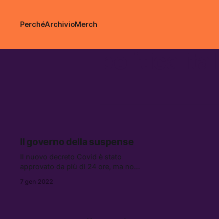
Perché
Archivio
Merch
politica ita
Il governo della suspense
Il nuovo decreto Covid è stato
approvato da più di 24 ore, ma non
è ancora pubblico. Il governo
7 gen 2022
procede tra l’altezzosità di Draghi,
che sembra vivere le meccaniche
costituzionali come un fastidio, e
l’imminenza dell’elezione del