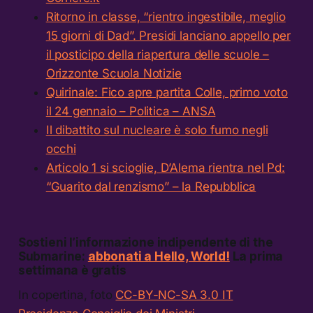
Ritorno in classe, “rientro ingestibile, meglio
15 giorni di Dad”. Presidi lanciano appello per
il posticipo della riapertura delle scuole –
Orizzonte Scuola Notizie
Quirinale: Fico apre partita Colle, primo voto
il 24 gennaio – Politica – ANSA
Il dibattito sul nucleare è solo fumo negli
occhi
Articolo 1 si scioglie, D’Alema rientra nel Pd:
“Guarito dal renzismo” – la Repubblica
Sostieni l’informazione indipendente di the
Submarine:
abbonati a Hello, World!
La prima
settimana è gratis
In copertina, foto
CC-BY-NC-SA 3.0 IT