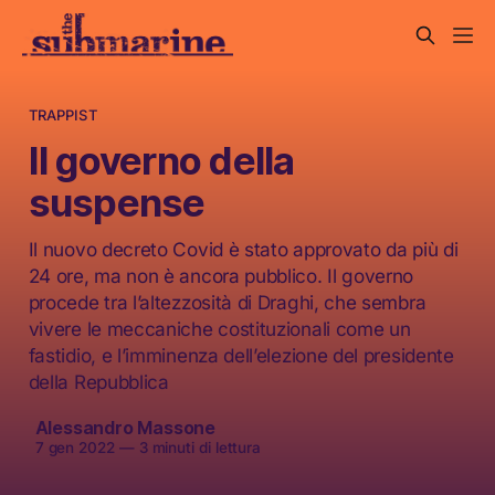
TRAPPIST
Il governo della
suspense
Il nuovo decreto Covid è stato approvato da più di
24 ore, ma non è ancora pubblico. Il governo
procede tra l’altezzosità di Draghi, che sembra
vivere le meccaniche costituzionali come un
fastidio, e l’imminenza dell’elezione del presidente
della Repubblica
Alessandro Massone
7 gen 2022
—
3 minuti di lettura