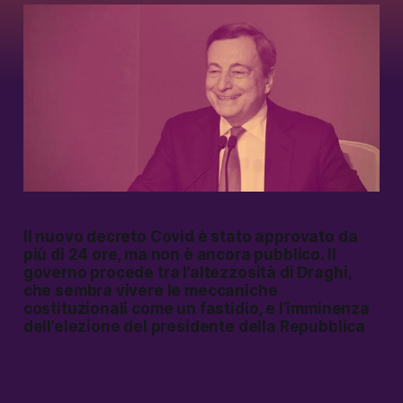
Il nuovo decreto Covid è stato approvato da
più di 24 ore, ma non è ancora pubblico. Il
governo procede tra l’altezzosità di Draghi,
che sembra vivere le meccaniche
costituzionali come un fastidio, e l’imminenza
dell’elezione del presidente della Repubblica