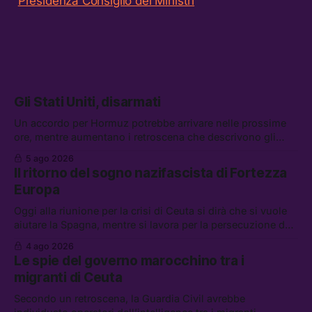
Presidenza Consiglio dei Ministri
Gli Stati Uniti, disarmati
Un accordo per Hormuz potrebbe arrivare nelle prossime
ore, mentre aumentano i retroscena che descrivono gli
Stati Uniti come disarmati. Tra le altre notizie: le storie di
5 ago 2026
chi aspetta i dispersi di Ceuta, il boom dei carburanti
Il ritorno del sogno nazifascista di Fortezza
diluiti, e quanti attivisti anti data center sono stati arrestati
Europa
Oggi alla riunione per la crisi di Ceuta si dirà che si vuole
aiutare la Spagna, mentre si lavora per la persecuzione dei
migranti. Tra le altre notizie: l’esplosione di aborti
4 ago 2026
spontanei a Gaza, un giovane di 19 anni è morto sotto il
Le spie del governo marocchino tra i
sole per raccogliere pomodori, e cosa dice l’AI Act europeo
migranti di Ceuta
Secondo un retroscena, la Guardia Civil avrebbe