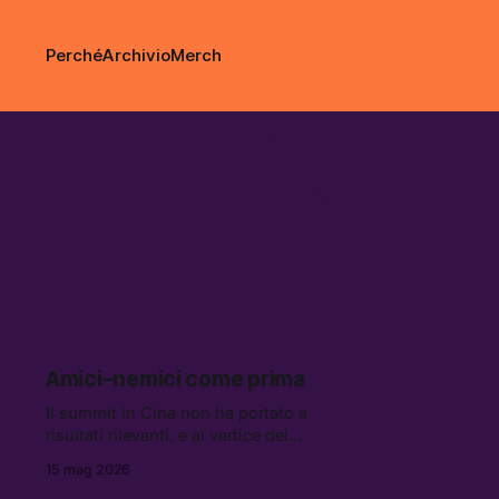
Perché
Archivio
Merch
Rapporti St
Cina
Amici–nemici come prima
Il summit in Cina non ha portato a
risultati rilevanti, e al vertice dei
ministri degli Esteri del BRICS+
15 mag 2026
scoppiano le tensioni per la guerra