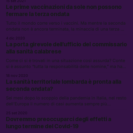
15 set 2021
variabile
Le prime vaccinazioni da sole non possono
fermare la terza ondata
Tutto il mondo corre verso i vaccini. Ma mentre la seconda
ondata non è ancora terminata, la minaccia di una terza —
insieme a molte altre incognite — renderà i prossimi mesi
4 dic 2020
molto difficili. E quanti italiani decideranno davvero di
La porta girevole dell’ufficio del commissario
vaccinarsi?
alla sanità calabrese
Come ci si è trovati in una situazione così assurda? Conte
si è assunto “tutta la responsabilità delle nomine,” ma ha
detto anche che gli altri ministri erano stati informati
18 nov 2020
La sanità territoriale lombarda è pronta alla
seconda ondata?
Sei mesi dopo lo scoppio della pandemia in Italia, nel resto
dell’Europa il numero di casi aumenta sempre più
rapidamente. Ma che cosa abbiamo imparato dalla
25 set 2020
catastrofe della scorsa primavera?
Dovremmo preoccuparci degli effetti a
lungo termine del Covid-19