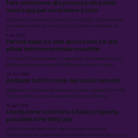
Fate attenzione alla privacy policy della
funziona.
vostra app per controllare il ciclo
Abbiamo osservato la situazione nell’App Store italiano,
per vedere quali sono e come funzionano davvero le
applicazioni per monitorare il ciclo mestruale più popolari.
5 dic 2018
Perché dopo 50 anni ancora non c’è una
pillola anticoncezionale maschile
Tra scarsi finanziamenti e pregiudizi, la strada verso un
anticoncezionale maschile efficace è ancora lunga.
30 mar 2018
Andiamo tutti in rehab dai social network
Dobbiamo iniziare a discutere su come valutare l’uso dei
social network, e come assistere chi ne diventa
dipendente.
15 gen 2018
L’estinzione volontaria è l’unica risposta
possibile al Fertility Day
L’invito a procreare non viene da una comunità
parrocchiale di paese senza rudimenti di Photoshop, ma