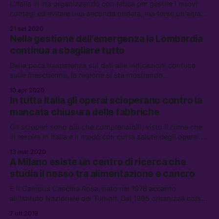
L’Italia si sta organizzando con fatica per gestire i nuovi
contagi ed evitare una seconda ondata, ma forse un’altra
crisi è già qui: quella degli effetti collaterali del Covid a
21 set 2020
lungo termine
Nella gestione dell’emergenza la Lombardia
continua a sbagliare tutto
Dalla poca trasparenza sui dati alle indicazioni confuse
sulle mascherine, la regione si sta mostrando
completamente inadeguata di fronte alla crisi.
10 apr 2020
In tutta Italia gli operai scioperano contro la
mancata chiusura delle fabbriche
Gli scioperi sono più che comprensibili, visto il clima che
si respira in Italia e il modo con cui la salute degli operai è
stata trattata — in vari casi, con estrema noncuranza.
13 mar 2020
A Milano esiste un centro di ricerca che
studia il nesso tra alimentazione e cancro
È il Campus Cascina Rosa, nato nel 1978 accanto
all’Istituto Nazionale dei Tumori. Dal 1995 organizza corsi
di cucina e lezioni aperte per diffondere una maggiore
7 ott 2019
consapevolezza alimentare: siamo andati a vedere come