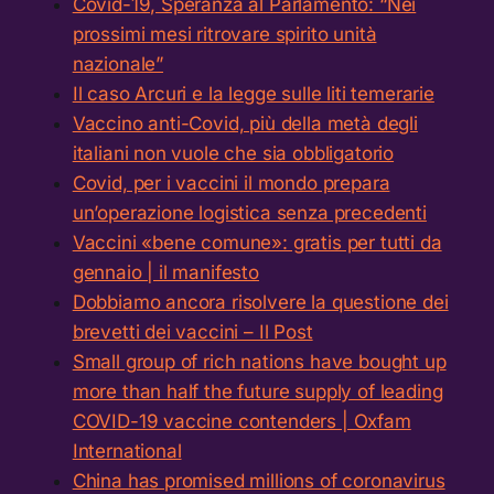
Covid-19, Speranza al Parlamento: “Nei
prossimi mesi ritrovare spirito unità
nazionale”
Il caso Arcuri e la legge sulle liti temerarie
Vaccino anti-Covid, più della metà degli
italiani non vuole che sia obbligatorio
Covid, per i vaccini il mondo prepara
un’operazione logistica senza precedenti
Vaccini «bene comune»: gratis per tutti da
gennaio | il manifesto
Dobbiamo ancora risolvere la questione dei
brevetti dei vaccini – Il Post
Small group of rich nations have bought up
more than half the future supply of leading
COVID-19 vaccine contenders | Oxfam
International
China has promised millions of coronavirus