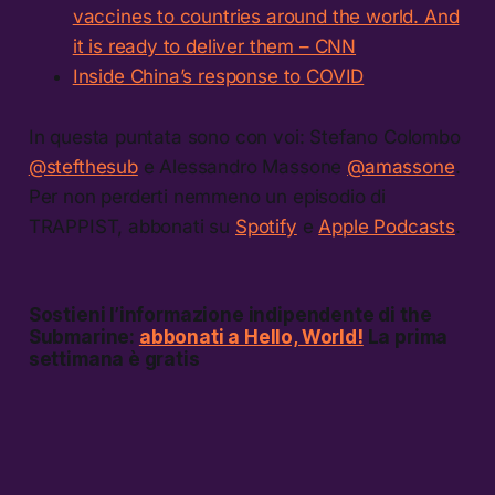
vaccines to countries around the world. And
it is ready to deliver them – CNN
Inside China’s response to COVID
In questa puntata sono con voi: Stefano Colombo
@stefthesub
e Alessandro Massone
@amassone
.
Per non perderti nemmeno un episodio di
TRAPPIST, abbonati su
Spotify
e
Apple Podcasts
.
Sostieni l’informazione indipendente di the
Submarine:
abbonati a Hello, World!
La prima
settimana è gratis