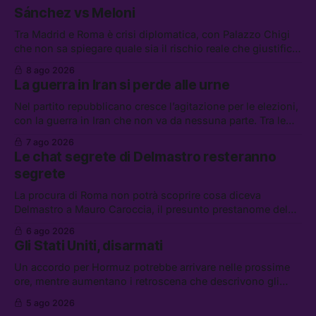
Sánchez vs Meloni
Tra Madrid e Roma è crisi diplomatica, con Palazzo Chigi
che non sa spiegare quale sia il rischio reale che giustifica
la sospensione di Schengen. Tra le altre notizie: l’accordo
8 ago 2026
di difesa tra Arabia Saudita, Pakistan e Turchia, la crisi del
La guerra in Iran si perde alle urne
carburante irregolare, e un altro caso di IA ribelle
Nel partito repubblicano cresce l’agitazione per le elezioni,
con la guerra in Iran che non va da nessuna parte. Tra le
altre notizie: due alti dirigenti del Mossad hanno perso il
7 ago 2026
lavoro, Schlein prova a mettere in sicurezza la coalizione, e
Le chat segrete di Delmastro resteranno
che cos’è lo “Spiralismo,” la religione degli agenti IA
segrete
La procura di Roma non potrà scoprire cosa diceva
Delmastro a Mauro Caroccia, il presunto prestanome del
clan Senese. Tra le altre notizie: le IDF hanno ripreso gli
6 ago 2026
attacchi in Libano, il governo chiederà 36 miliardi di
Gli Stati Uniti, disarmati
flessibilità in armi e energia, e Grokipedia è già stata
abbandonata
Un accordo per Hormuz potrebbe arrivare nelle prossime
ore, mentre aumentano i retroscena che descrivono gli
Stati Uniti come disarmati. Tra le altre notizie: le storie di
5 ago 2026
chi aspetta i dispersi di Ceuta, il boom dei carburanti