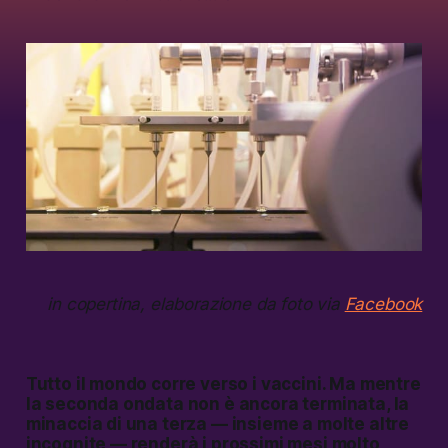
in copertina, elaborazione da foto via
Facebook
Tutto il mondo corre verso i vaccini. Ma mentre
la seconda ondata non è ancora terminata, la
minaccia di una terza — insieme a molte altre
incognite — renderà i prossimi mesi molto