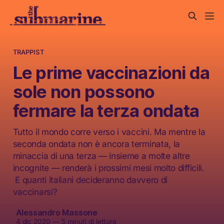
TRAPPIST
Le prime vaccinazioni da
sole non possono
fermare la terza ondata
Tutto il mondo corre verso i vaccini. Ma mentre la
seconda ondata non è ancora terminata, la
minaccia di una terza — insieme a molte altre
incognite — renderà i prossimi mesi molto difficili.
E quanti italiani decideranno davvero di
vaccinarsi?
Alessandro Massone
4 dic 2020
—
5 minuti di lettura