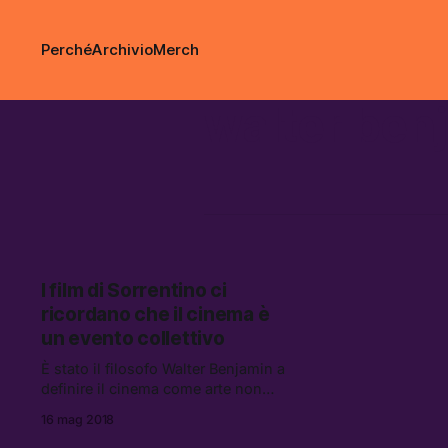
Perché
Archivio
Merch
walter ben
I film di Sorrentino ci
ricordano che il cinema è
un evento collettivo
È stato il filosofo Walter Benjamin a
definire il cinema come arte non
contemplativa, ma partecipata.
16 mag 2018