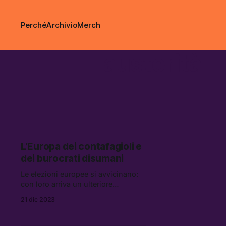
Perché
Archivio
Merch
austerità
L’Europa dei contafagioli e
dei burocrati disumani
Le elezioni europee si avvicinano:
con loro arriva un ulteriore
slittamento verso le priorità
21 dic 2023
dell’estrema destra delle politiche
europee. I ministri dell’Economia
degli stati membri hanno trovato