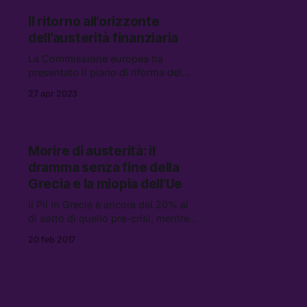
l’accordo per la riforma […]
Il ritorno all’orizzonte
dell’austerità finanziaria
La Commissione europea ha
presentato il piano di riforma del
patto di stabilità, e per l’Italia non si
27 apr 2023
preannunciano buone notizie:
terminata l’esperienza del Covid, le
linee guida sono tornate a un
debito pubblico sotto al 60% del Pil
Morire di austerità: il
— in Italia è al 144% — e deficit non
dramma senza fine della
oltre il 3%.
Grecia e la miopia dell’Ue
Il Pil in Grecia è ancora del 20% al
di sotto di quello pre-crisi, mentre
la disoccupazione è al 23%. Senza
20 feb 2017
un nuovo piano di aiuti, il paese va
incontro al fallimento.