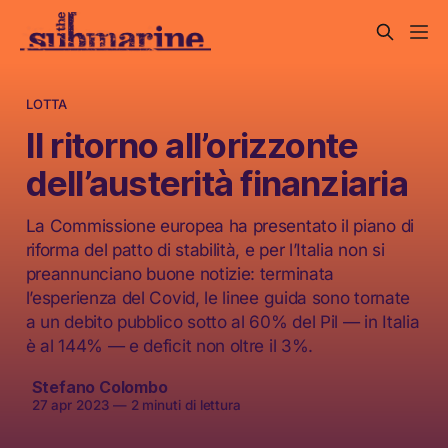
LOTTA
Il ritorno all’orizzonte
dell’austerità finanziaria
La Commissione europea ha presentato il piano di
riforma del patto di stabilità, e per l’Italia non si
preannunciano buone notizie: terminata
l’esperienza del Covid, le linee guida sono tornate
a un debito pubblico sotto al 60% del Pil — in Italia
è al 144% — e deficit non oltre il 3%.
Stefano Colombo
27 apr 2023
—
2 minuti di lettura