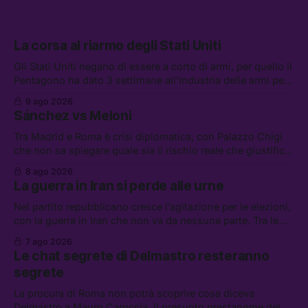
La corsa al riarmo degli Stati Uniti
Gli Stati Uniti negano di essere a corto di armi, per quello il
Pentagono ha dato 3 settimane all’industria delle armi per
presentare piani di riarmo. Tra le altre notizie: il PAM
9 ago 2026
continuerà ad usare i servizi di Palantir, la protesta contro
Sánchez vs Meloni
La Russa, e la centrale elettrica di Amazon in Texas
Tra Madrid e Roma è crisi diplomatica, con Palazzo Chigi
che non sa spiegare quale sia il rischio reale che giustifica
la sospensione di Schengen. Tra le altre notizie: l’accordo
8 ago 2026
di difesa tra Arabia Saudita, Pakistan e Turchia, la crisi del
La guerra in Iran si perde alle urne
carburante irregolare, e un altro caso di IA ribelle
Nel partito repubblicano cresce l’agitazione per le elezioni,
con la guerra in Iran che non va da nessuna parte. Tra le
altre notizie: due alti dirigenti del Mossad hanno perso il
7 ago 2026
lavoro, Schlein prova a mettere in sicurezza la coalizione, e
Le chat segrete di Delmastro resteranno
che cos’è lo “Spiralismo,” la religione degli agenti IA
segrete
La procura di Roma non potrà scoprire cosa diceva
Delmastro a Mauro Caroccia, il presunto prestanome del