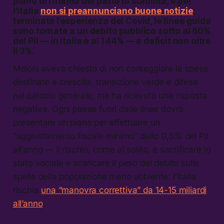
piano di riforma del patto di stabilità, e per
l’Italia
non si preannunciano buone notizie
:
terminata l’esperienza del Covid, le linee guida
sono tornate a un debito pubblico sotto al 60%
del Pil — in Italia è al 144% — e deficit non oltre
il 3%.
Meloni aveva chiesto di non conteggiare le spese
destinate a crescita, transizione verde e difesa
nel calcolo generale, ma ha ricevuto una risposta
negativa. Ogni paese fuori dalle linee dovrà
presentare un piano per effettuare un
“aggiustamento fiscale minimo” dello 0,5% del Pil
all’anno — il rischio, come al solito, è sacrificare lo
stato sociale e scaricare il peso del debito sulle
spalle della popolazione meno abbiente: l’Italia
rischia
una “manovra correttiva” da 14-15 miliardi
all’anno
.