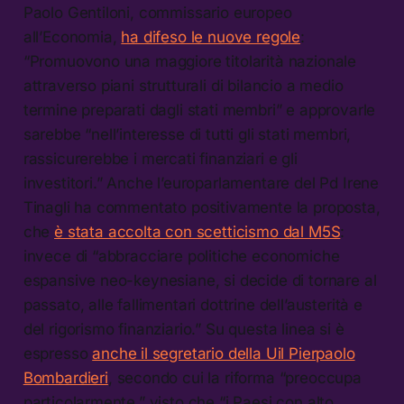
Paolo Gentiloni, commissario europeo
all’Economia,
ha difeso le nuove regole
:
“Promuovono una maggiore titolarità nazionale
attraverso piani strutturali di bilancio a medio
termine preparati dagli stati membri” e approvarle
sarebbe “nell’interesse di tutti gli stati membri,
rassicurerebbe i mercati finanziari e gli
investitori.” Anche l’europarlamentare del Pd Irene
Tinagli ha commentato positivamente la proposta,
che
è stata accolta con scetticismo dal M5S
:
invece di “abbracciare politiche economiche
espansive neo-keynesiane, si decide di tornare al
passato, alle fallimentari dottrine dell’austerità e
del rigorismo finanziario.” Su questa linea si è
espresso
anche il segretario della Uil Pierpaolo
Bombardieri
, secondo cui la riforma “preoccupa
particolarmente,” visto che “i Paesi con alto