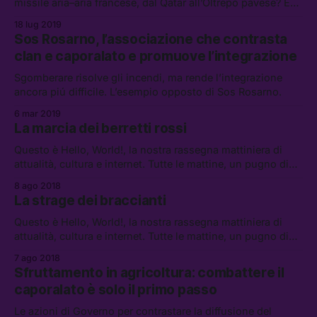
missile aria–aria francese, dal Qatar all’Oltrepò pavese? E
cosa c’entrano Salvini e il KGB? Invece, parlando di cose
18 lug 2019
serie: come possono organizzarsi i lavoratori stranieri per
Sos Rosarno, l’associazione che contrasta
chiedere più diritti?
clan e caporalato e promuove l’integrazione
Sgomberare risolve gli incendi, ma rende l’integrazione
ancora piú difficile. L’esempio opposto di Sos Rosarno.
6 mar 2019
La marcia dei berretti rossi
Questo è Hello, World!, la nostra rassegna mattiniera di
attualità, cultura e internet. Tutte le mattine, un pugno di
link da leggere, vedere e ascoltare.
8 ago 2018
La strage dei braccianti
Questo è Hello, World!, la nostra rassegna mattiniera di
attualità, cultura e internet. Tutte le mattine, un pugno di
link da leggere, vedere e ascoltare.
7 ago 2018
Sfruttamento in agricoltura: combattere il
caporalato è solo il primo passo
Le azioni di Governo per contrastare la diffusione del