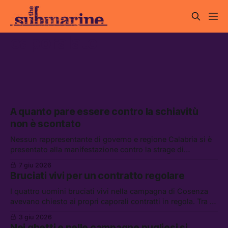
caporalato
A quanto pare essere contro la schiavitù
non è scontato
Nessun rappresentante di governo e regione Calabria si è
presentato alla manifestazione contro la strage di
Amendolara. Tra le altre notizie: un’inchiesta sui droni
7 giu 2026
usati dalle IDF a Gaza, il rinnovo del taglio delle accise sui
Bruciati vivi per un contratto regolare
carburanti, e la Terra riflette la luce solare in un modo
strano
I quattro uomini bruciati vivi nella campagna di Cosenza
avevano chiesto ai propri caporali contratti in regola. Tra le
altre notizie: l’accordo tra Iran e Stati Uniti sembra essere
3 giu 2026
sempre piú lontano, le poche case del Piano Casa del
Nei ghetti e nelle campagne pugliesi si