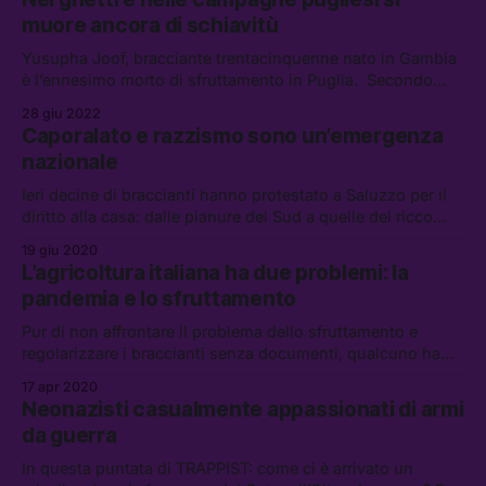
governo Meloni, e i batteri nella pancia di Ötzi
muore ancora di schiavitù
Yusupha Joof, bracciante trentacinquenne nato in Gambia
è l’ennesimo morto di sfruttamento in Puglia. Secondo
Yvan Sagnet dell’associazione No-Cap perché qualcosa
28 giu 2022
cambi serve una rivoluzione — anche — culturale
Caporalato e razzismo sono un’emergenza
nazionale
Ieri decine di braccianti hanno protestato a Saluzzo per il
diritto alla casa: dalle pianure del Sud a quelle del ricco
Nord, la situazione dei lavoratori migranti stagionali è
19 giu 2020
sempre la stessa. Ma a livello nazionale qualcuno fa
L’agricoltura italiana ha due problemi: la
qualcosa? Ne parliamo nell’ultima puntata di Trappist
pandemia e lo sfruttamento
Pur di non affrontare il problema dello sfruttamento e
regolarizzare i braccianti senza documenti, qualcuno ha
proposto di mandare nei campi chi riceve il reddito di
17 apr 2020
cittadinanza o è in cassa integrazione.
Neonazisti casualmente appassionati di armi
da guerra
In questa puntata di TRAPPIST: come ci è arrivato un