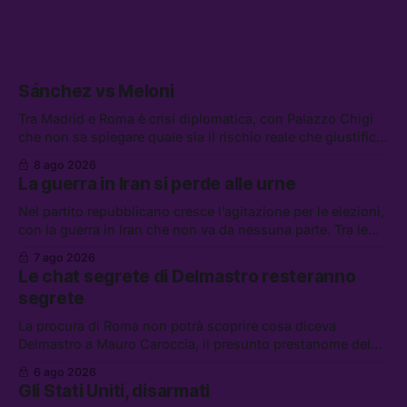
Sánchez vs Meloni
Tra Madrid e Roma è crisi diplomatica, con Palazzo Chigi
che non sa spiegare quale sia il rischio reale che giustifica
la sospensione di Schengen. Tra le altre notizie: l’accordo
8 ago 2026
di difesa tra Arabia Saudita, Pakistan e Turchia, la crisi del
La guerra in Iran si perde alle urne
carburante irregolare, e un altro caso di IA ribelle
Nel partito repubblicano cresce l’agitazione per le elezioni,
con la guerra in Iran che non va da nessuna parte. Tra le
altre notizie: due alti dirigenti del Mossad hanno perso il
7 ago 2026
lavoro, Schlein prova a mettere in sicurezza la coalizione, e
Le chat segrete di Delmastro resteranno
che cos’è lo “Spiralismo,” la religione degli agenti IA
segrete
La procura di Roma non potrà scoprire cosa diceva
Delmastro a Mauro Caroccia, il presunto prestanome del
clan Senese. Tra le altre notizie: le IDF hanno ripreso gli
6 ago 2026
attacchi in Libano, il governo chiederà 36 miliardi di
Gli Stati Uniti, disarmati
flessibilità in armi e energia, e Grokipedia è già stata