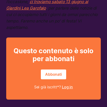
l’occasione,
ci troviamo sabato 13 giugno ai
Giardini Lea Garofalo
, per parlare delle notizie di
cui ci occupiamo tutti i giorni da ormai parecchio
tempo. Faremo anche un po’ di festa! Vi
aspettiamo.
Questo contenuto è solo
per abbonati
Abbonati
Sei già iscritt*?
Log in