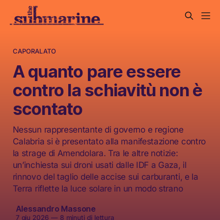
CAPORALATO
A quanto pare essere
contro la schiavitù non è
scontato
Nessun rappresentante di governo e regione
Calabria si è presentato alla manifestazione contro
la strage di Amendolara. Tra le altre notizie:
un’inchiesta sui droni usati dalle IDF a Gaza, il
rinnovo del taglio delle accise sui carburanti, e la
Terra riflette la luce solare in un modo strano
Alessandro Massone
7 giu 2026
—
8 minuti di lettura