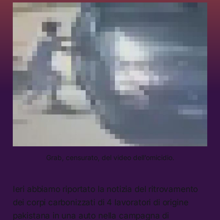
Grab, censurato, del video dell’omicidio.
Ieri abbiamo riportato la notizia del ritrovamento
dei corpi carbonizzati di 4 lavoratori di origine
pakistana in una auto nella campagna di