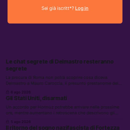
Sei già iscritt*?
Log in
Le chat segrete di Delmastro resteranno
segrete
La procura di Roma non potrà scoprire cosa diceva
Delmastro a Mauro Caroccia, il presunto prestanome del
clan Senese. Tra le altre notizie: le IDF hanno ripreso gli
6 ago 2026
attacchi in Libano, il governo chiederà 36 miliardi di
Gli Stati Uniti, disarmati
flessibilità in armi e energia, e Grokipedia è già stata
abbandonata
Un accordo per Hormuz potrebbe arrivare nelle prossime
ore, mentre aumentano i retroscena che descrivono gli
Stati Uniti come disarmati. Tra le altre notizie: le storie di
5 ago 2026
chi aspetta i dispersi di Ceuta, il boom dei carburanti
Il ritorno del sogno nazifascista di Fortezza