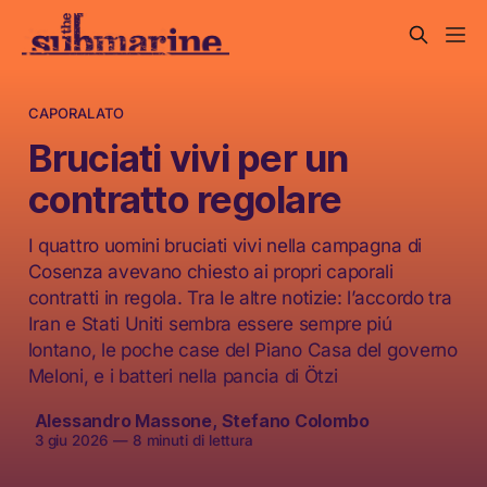
CAPORALATO
Bruciati vivi per un
contratto regolare
I quattro uomini bruciati vivi nella campagna di
Cosenza avevano chiesto ai propri caporali
contratti in regola. Tra le altre notizie: l’accordo tra
Iran e Stati Uniti sembra essere sempre piú
lontano, le poche case del Piano Casa del governo
Meloni, e i batteri nella pancia di Ötzi
Alessandro Massone
,
Stefano Colombo
3 giu 2026
—
8 minuti di lettura