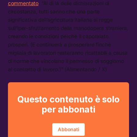
commentato
: “Al di là delle dichiarazioni di
circostanza, tutti sanno che una parte
significativa dell’agricoltura italiana si regge
sull’iper-sfruttamento della manodopera straniera,
creando le condizioni perché il caporalato
prosperi. (E continuerà a prosperare finché
migliaia di lavoratori resteranno ricattabili a causa
di norme che vincolano il permesso di soggiorno
al contratto di lavoro.)” (Alimentando / X)
Questo contenuto è solo
per abbonati
Abbonati