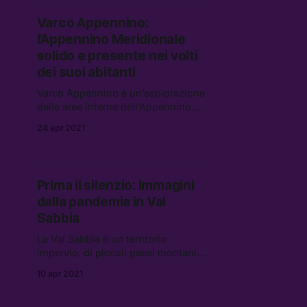
siamo legati ad un Sud che era, e
Varco Appennino:
non a quello che è. Non mi
l’Appennino Meridionale
affascina la bellezza ma l’
solido e presente nei volti
dei suoi abitanti
Varco Appennino è un’esplorazione
delle aree interne dell’Appennino
Meridionale, quelle nascoste,
24 apr 2021
remote, lontano dai luoghi comuni
e dalle cronache che spesso
caratterizzano questa parte del
Paese. Il lavoro di Simone Donati è
Prima il silenzio: immagini
un dialogo con il “Vocabolario
dalla pandemia in Val
Appenninico” del poeta e scrittore
irpino
Sabbia
La Val Sabbia è un territorio
impervio, di piccoli paesi montani
divisi da cime, valli, fiumi più o
10 apr 2021
meno grandi e il lago d’Idro al
centro. E poi le fabbriche. Acciaierie