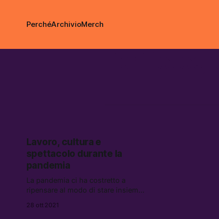
Perché
Archivio
Merch
libri fotogr
Lavoro, cultura e
spettacolo durante la
pandemia
La pandemia ci ha costretto a
ripensare al modo di stare insieme.
Dopo il successo della campagna
28 ott 2021
vaccinale, ma ancora in piena crisi,