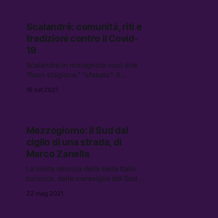
ripercorriamo quello che è
successo.
Scalandrê: comunità, riti e
tradizioni contro il Covid-
19
Scalandrê in romagnolo vuol dire
“fuori stagione,” “sfasato”. Il
fotografo emiliano racconta come
16 set 2021
la piccola comunità di una cittadina
di tradizione agricola del Nord Italia
si stia scontrando con una società
in costante cambiamento e con la
Mezzogiorno: il Sud dal
pandemia
ciglio di una strada, di
Marco Zanella
La solita retorica della bella Italia
turistica, delle meraviglie del Sud e
di quanto gli antenati abbiano
22 mag 2021
lavorato per costruire tutto ciò,
dalle piramidi alle cattedrali, a me
non affascina. Sembra sempre che