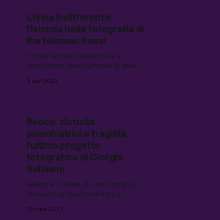
e maniglierie.
L’isola indifferente:
l’Islanda nelle fotografie di
Bartolomeo Rossi
“I miei racconti nascono e si
combinano specialmente in fase di
editing, mentre quando fotografo
3 apr 2021
voglio rimanere libero cercando il
più possibile di non dare una
direzione precisa a quello che sto
guardando. Così in questi anni ho
Redeo: disturbi
raccolto una serie di foto che pian
psischiatrici e fragilità,
piano hanno costruito una storia
l’ultimo progetto
fotografico di Giorgio
Salimeni
Redeo è il nome di una comunità
terapeutica sperimentale per
soggetti con disturbi psichiatrici di
20 mar 2021
bassa e media intensità, nata nel