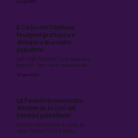
6 feb 2021
editing sulle immagini prodotte da
Piero negli ultimi 5 anni – il
secondo, dopo Prism Interiors – per
Skinnerboox.
Il Corpo del Capitano:
l’esegesi grottesca e
distopica di un mito
populista
Nel 2018 i fotografi Luca Santese e
Marco P. Valli hanno documentato
in chiave critico-satirica la genesi
30 gen 2021
della cosiddetta Terza Repubblica.
Le immagini prodotte costituiscono
il progetto Realpolitik, che prende
forma in una serie di pubblicazioni
La Palestina raccontata
indipendenti e installazioni
attraverso le voci dei
sperimentali.
bambini palestinesi
Coordination denied è il libro di
Jacob Balzani Lööv e Rosy
Sinicropi, realizzato con la ONG