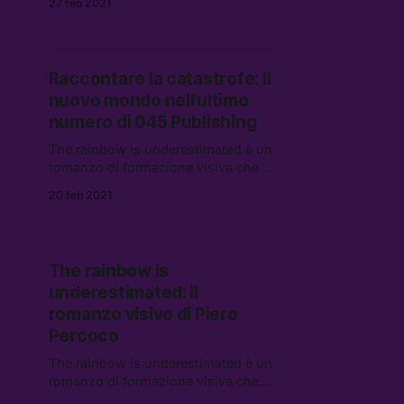
27 feb 2021
questo momento storico unico e
straordinario, attraverso lo sguardo
di fotografe e fotografi attivi sul
territorio italiano.
Raccontare la catastrofe: il
nuovo mondo nell’ultimo
numero di 045 Publishing
The rainbow is underestimated è un
romanzo di formazione visiva che
arriva dopo un lungo periodo di
20 feb 2021
editing sulle immagini prodotte da
Piero negli ultimi 5 anni – il
secondo, dopo Prism Interiors – per
Skinnerboox.
The rainbow is
underestimated: il
romanzo visivo di Piero
Percoco
The rainbow is underestimated è un
romanzo di formazione visiva che
arriva dopo un lungo periodo di