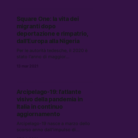
2017 all’interno di una casa di
riposo sull’Appennino toscano.
Square One: la vita dei
migranti dopo
deportazione e rimpatrio,
dall’Europa alla Nigeria
Per le autorità tedesche, il 2020 è
stato l’anno di maggior
intensificazione di queste
13 mar 2021
operazioni: 600 nigeriani sono stati
deportati nel 2019, il 30% del totale
di coloro che erano presenti in UE,
e a gennaio dello scorso anno il
Arcipelago-19: l’atlante
numero dei rimpatri è salito a
visivo della pandemia in
12.000.
Italia in continuo
aggiornamento
Arcipelago-19 nasce a marzo dello
scorso anno dall’impulso di
raccontare in maniera collettiva