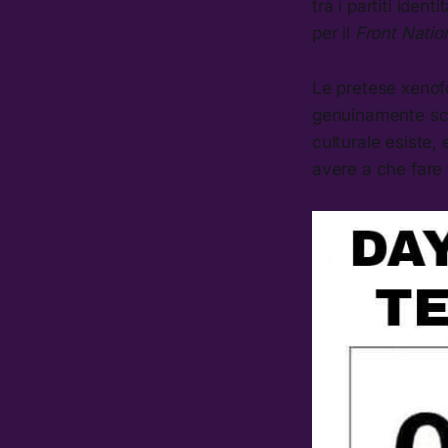
tra i partiti iden
per il
Front Natio
Le pretese xenofo
genuinamente scon
culturale esiste,
avere a che fare tu