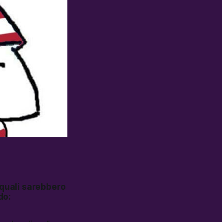
 quali sarebbero
do: