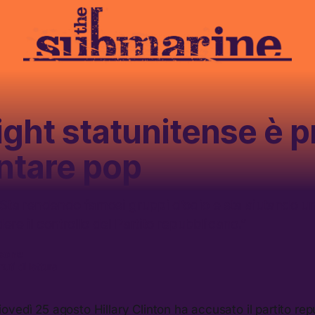
right statunitense è 
ntare pop
ta rendendo famosi gruppi d’odio e sta aiutando un
ere il controllo del Partito repubblicano.”
sone
uti di lettura
vedì 25 agosto Hillary Clinton ha accusato il partito rep