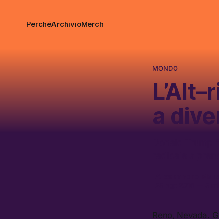
Perché
Archivio
Merch
MONDO
L’Alt–
a dive
Donald Trump “S
radicale a prend
Alessandro Mas
28 ago 2016
—
3 min
Reno, Nevada. Gio