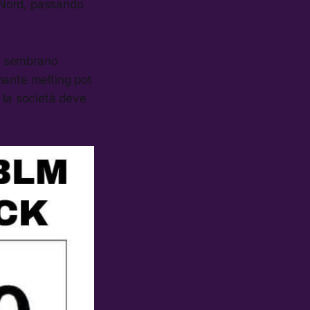
ga Nord, passando
a, sembrano
nante melting pot
 la società deve