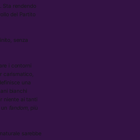
a. Sta rendendo
llo del Partito
inito, senza
are i contorni
 carismatico,
definisce una
vani bianchi
 niente ai tanti
e un
fandom
, più
ù naturale sarebbe