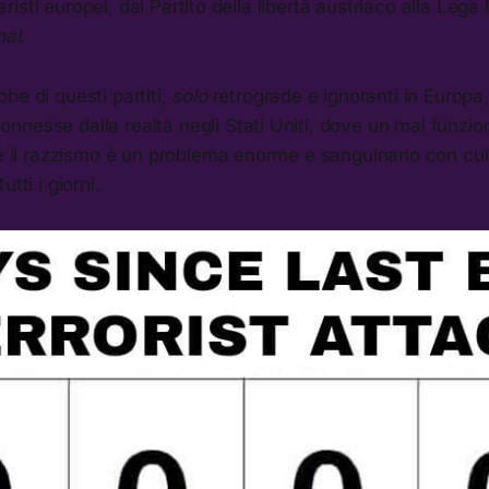
titaristi europei, dal Partito della libertà austriaco alla Le
nal
.
be di questi partiti,
solo
retrograde e ignoranti in Europ
nesse dalla realtà negli Stati Uniti, dove un mal funzio
 e il razzismo è un problema enorme e sanguinario con cui
tti i giorni.