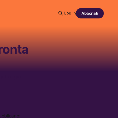
Log in
Abbonati
pronta
a frangia
ubblicano: