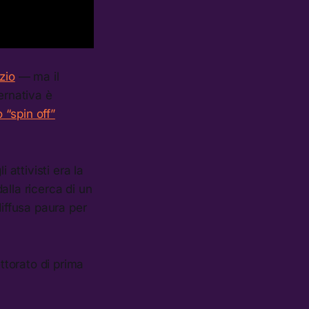
zio
— ma il
ernativa è
o “spin off”
 attivisti era la
alla ricerca di un
diffusa paura per
ttorato di prima