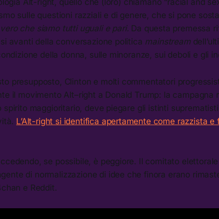
eologia Alt-right, quello che (loro) chiamano “racial and se
smo sulle questioni razziali e di genere, che si pone sost
vero che siamo tutti uguali e pari.
Da questa premessa ri
si avanti della conversazione politica
mainstream
dell’ul
condizione della donna, sulle minoranze, sui deboli e gli in
to presupposto, Clinton e molti commentatori progressist
nte il movimento Alt–right a Donald Trump: la campagna 
 spirito maggioritario, deve piegare gli istinti suprematist
vità.
L’Alt-right si identifica apertamente come razzista e 
ccedendo, se possibile, è peggiore. Il comitato elettorale
ente di normalizzazione di idee che finora erano rimaste
4chan e Reddit.