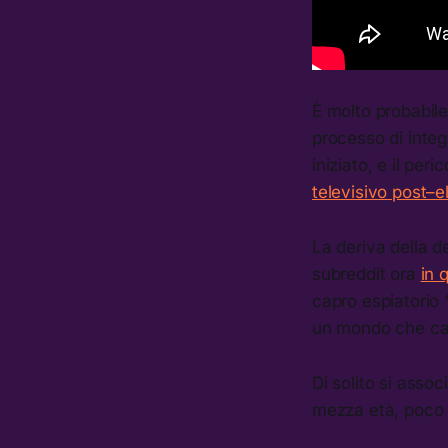
È molto probabil
processo di integ
iniziato, e il pe
televisivo post–e
La deriva della de
subreddit ora
in 
capro espiatorio 
un mondo che camb
Di solito si asso
mezza età, poco c