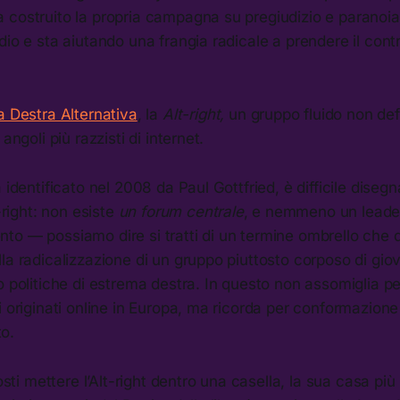
 costruito la propria campagna su pregiudizio e paranoi
dio e sta aiutando una frangia radicale a prendere il contro
a Destra Alternativa
, la
Alt-right,
un gruppo fluido non def
angoli più razzisti di internet.
 identificato nel 2008 da Paul Gottfried, è difficile disegn
t-right: non esiste
un forum centrale
, e nemmeno un leader
to — possiamo dire si tratti di un termine ombrello che 
la radicalizzazione di un gruppo piuttosto corposo di gio
o politiche di estrema destra. In questo non assomiglia per
i originati online in Europa, ma ricorda per conformazion
o.
costi mettere l’Alt-right dentro una casella, la sua casa pi