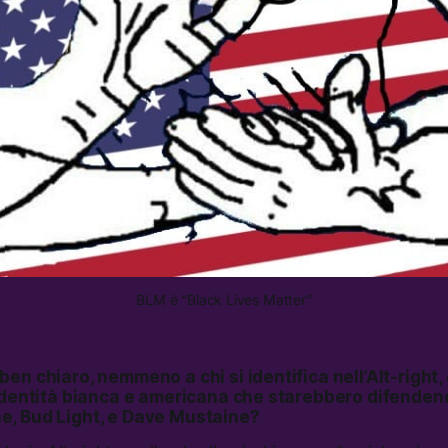
BLM è “Black Lives Matter”
en chiaro, nemmeno a chi si identifica nell’Alt-right,
’identità bianca e americana che starebbero difenden
, Bud Light, e Dave Mustaine?