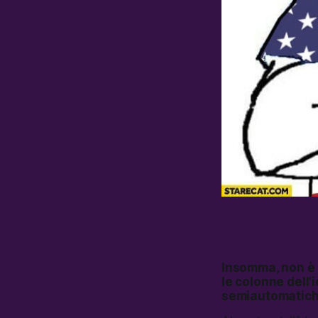
Insomma, non è b
le colonne dell
semiautomatiche