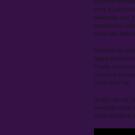
Al centro dell’id
sorta di pragmati
premessa:
non è 
interamente i pas
si può dire della 
Partendo da ques
legare strettame
Trump, per innato
minima di inclusi
non lo farà mai.
Quello che sta su
operando come ag
brutte pieghe di 