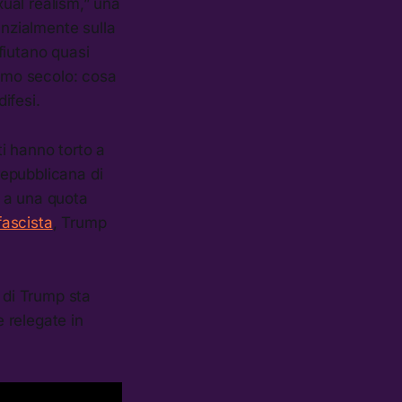
xual realism,” una
anzialmente sulla
fiutano quasi
timo secolo: cosa
difesi.
i hanno torto a
repubblicana di
i a una quota
fascista
, Trump
 di Trump sta
 relegate in