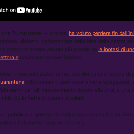
e che Trump perda — o forse,
ha voluto perdere fin dall’ini
razione, diciamo, parlamentare delle idee della destra alt
ricolo potrebbe essere ancora più grande se
le ipotesi di un
lettorale
dovessero essere fondate.
stra — non solo statunitense, uno dei punti di ritrovo degli
quarantena
/r/European — può trovare varie spiegazioni, d
“più semplice” all’impoverimento dovuto alla crisi, a una 
ia più in fretta di quanto si tolleri.
cia il pubblico di questo abbrutimento con una fascia di ele
olto e fortemente scosso dalla crisi.