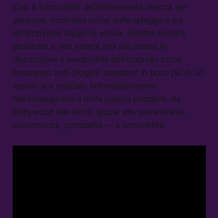
Così è tramontata definitivamente l’epoca del
parasole
, confinato ormai sulle spiagge o sui
terrazzi nella stagione estiva, mentre sembra
destinato a non essere mai più messo in
discussione il predominio dell’ombrello come
strumento anti-pioggia
standard
: in poco più di un
secolo si è radicato irrimediabilmente
nell’immaginario e nella cultura popolare, da
Hollywood alle emoji, grazie alla sua estrema
economicità, portabilità — e smarribilità.