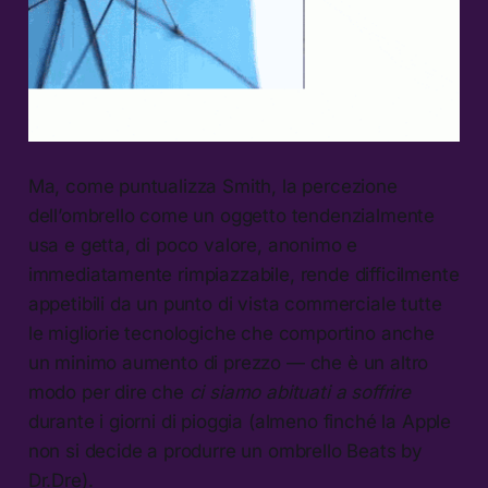
Ma, come puntualizza Smith, la percezione
dell’ombrello come un oggetto tendenzialmente
usa e getta, di poco valore, anonimo e
immediatamente rimpiazzabile, rende difficilmente
appetibili da un punto di vista commerciale tutte
le migliorie tecnologiche che comportino anche
un minimo aumento di prezzo — che è un altro
modo per dire che
ci siamo abituati a soffrire
durante i giorni di pioggia (almeno finché la Apple
non si decide a produrre un ombrello Beats by
Dr.Dre).