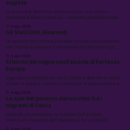
segrete
La procura di Roma non potrà scoprire cosa diceva
Delmastro a Mauro Caroccia, il presunto prestanome del
clan Senese. Tra le altre notizie: le IDF hanno ripreso gli
6 ago 2026
attacchi in Libano, il governo chiederà 36 miliardi di
Gli Stati Uniti, disarmati
flessibilità in armi e energia, e Grokipedia è già stata
abbandonata
Un accordo per Hormuz potrebbe arrivare nelle prossime
ore, mentre aumentano i retroscena che descrivono gli
Stati Uniti come disarmati. Tra le altre notizie: le storie di
5 ago 2026
chi aspetta i dispersi di Ceuta, il boom dei carburanti
Il ritorno del sogno nazifascista di Fortezza
diluiti, e quanti attivisti anti data center sono stati arrestati
Europa
Oggi alla riunione per la crisi di Ceuta si dirà che si vuole
aiutare la Spagna, mentre si lavora per la persecuzione dei
migranti. Tra le altre notizie: l’esplosione di aborti
4 ago 2026
spontanei a Gaza, un giovane di 19 anni è morto sotto il
Le spie del governo marocchino tra i
sole per raccogliere pomodori, e cosa dice l’AI Act europeo
migranti di Ceuta
Secondo un retroscena, la Guardia Civil avrebbe
individuato operatori dell’intelligence tra i migranti
coinvolti nell’incidente di Ceuta. Tra le altre notizie: le IDF
3 ago 2026