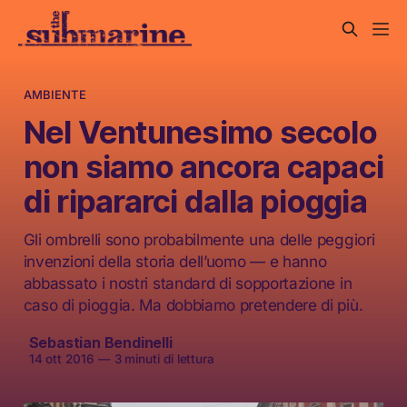
AMBIENTE
Nel Ventunesimo secolo
non siamo ancora capaci
di ripararci dalla pioggia
Gli ombrelli sono probabilmente una delle peggiori
invenzioni della storia dell’uomo — e hanno
abbassato i nostri standard di sopportazione in
caso di pioggia. Ma dobbiamo pretendere di più.
Sebastian Bendinelli
14 ott 2016
—
3 minuti di lettura