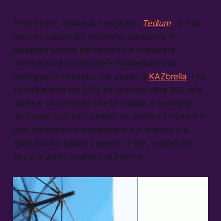
Ernie Smith, nella sua newsletter
Tedium
, si è da
poco occupato del problema, passando in
rassegna alcune dei tentativi di migliorare
l’arretratezza strutturale e l’inadeguatezza
dell’oggetto-ombrello. Tra questi, il
KAZbrella
, che
su Kickstarter nel 2015 ha raccolto oltre 260 mila
sterline: un ombrello che si chiude
al contrario
,
risultando così più comodo da aprire e chiudere in
quel difficilissimo frangente in cui si entra o si
esce da uno spazio coperto, e che, soprattutto,
lascia la parte bagnata all’interno.