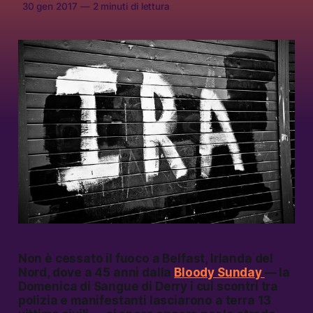
30 gen 2017
—
2 minuti di lettura
Non è cessato il fuoco a Belfast, Irlanda del
Nord, dove a 45 anni dalla
Bloody Sunday
— la
Domenica di Sangue di Derry i cui scontri tra
polizia e manifestanti lasciarono a terra 13