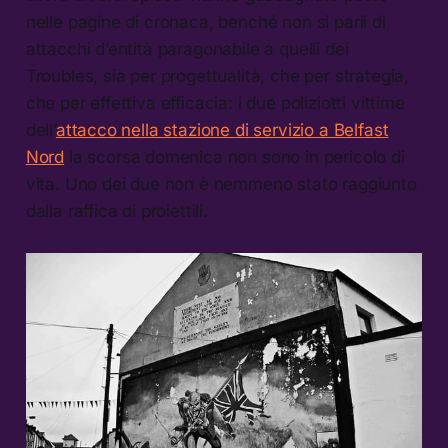
nelle pagine di cronaca, benché non si parli di
attacchi d’entità paragonabile a quelli dei
Troubles, sia per progettualità, che per strategia,
che per effettiva efficacia: i due poliziotti vittime
dell’
attacco nella stazione di servizio a Belfast
Nord
la scorsa domenica non sono in pericolo di
vita. Uno dei due non è nemmeno stato raggiunto
dalla raffica di proiettili.