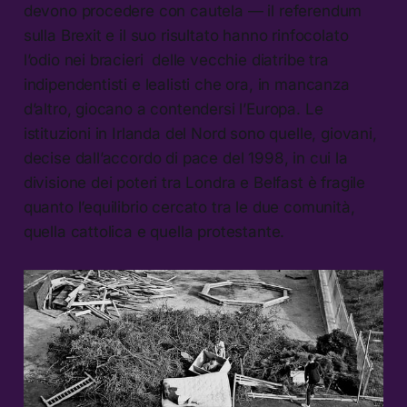
devono procedere con cautela — il referendum
sulla Brexit e il suo risultato hanno rinfocolato
l’odio nei bracieri delle vecchie diatribe tra
indipendentisti e lealisti che ora, in mancanza
d’altro, giocano a contendersi l’Europa. Le
istituzioni in Irlanda del Nord sono quelle, giovani,
decise dall’accordo di pace del 1998, in cui la
divisione dei poteri tra Londra e Belfast è fragile
quanto l’equilibrio cercato tra le due comunità,
quella cattolica e quella protestante.