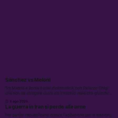
Sánchez vs Meloni
Tra Madrid e Roma è crisi diplomatica, con Palazzo Chigi
che non sa spiegare quale sia il rischio reale che giustifica
la sospensione di Schengen. Tra le altre notizie: l’accordo
8 ago 2026
di difesa tra Arabia Saudita, Pakistan e Turchia, la crisi del
La guerra in Iran si perde alle urne
carburante irregolare, e un altro caso di IA ribelle
Nel partito repubblicano cresce l’agitazione per le elezioni,