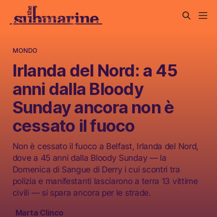
MONDO
Irlanda del Nord: a 45
anni dalla Bloody
Sunday ancora non è
cessato il fuoco
Non è cessato il fuoco a Belfast, Irlanda del Nord,
dove a 45 anni dalla Bloody Sunday — la
Domenica di Sangue di Derry i cui scontri tra
polizia e manifestanti lasciarono a terra 13 vittime
civili — si spara ancora per le strade.
Marta Clinco