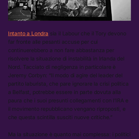
Intanto a Londra
sia il Labour che il Tory devono
far fronte alle pesanti accuse per cui
continuerebbero a non fare abbastanza per
risolvere la situazione di instabilità in Irlanda del
Nord. Tacciato di negligenza in particolare è
Jeremy Corbyn: “Il modo di agire del leader del
partito laburista, che pare ignorare la crisi politica
a Belfast, potrebbe essere in parte dovuta alla
paura che i suoi presunti collegamenti con l’IRA e
il movimento repubblicano vengano riproposti, e
che questa scintilla susciti nuove critiche.”
Ma la situazione è quanto mai complessa: i politici