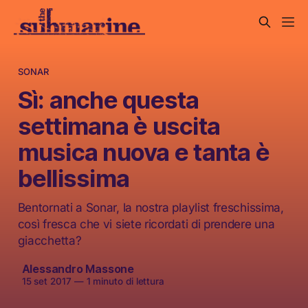
SONAR
Sì: anche questa
settimana è uscita
musica nuova e tanta è
bellissima
Bentornati a Sonar, la nostra playlist freschissima,
così fresca che vi siete ricordati di prendere una
giacchetta?
Alessandro Massone
15 set 2017
—
1 minuto di lettura