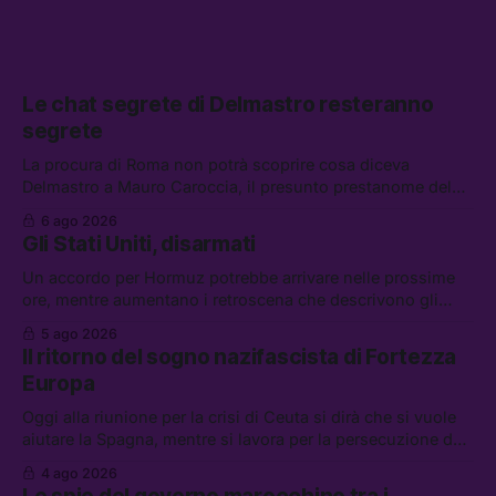
Le chat segrete di Delmastro resteranno
segrete
La procura di Roma non potrà scoprire cosa diceva
Delmastro a Mauro Caroccia, il presunto prestanome del
clan Senese. Tra le altre notizie: le IDF hanno ripreso gli
6 ago 2026
attacchi in Libano, il governo chiederà 36 miliardi di
Gli Stati Uniti, disarmati
flessibilità in armi e energia, e Grokipedia è già stata
abbandonata
Un accordo per Hormuz potrebbe arrivare nelle prossime
ore, mentre aumentano i retroscena che descrivono gli
Stati Uniti come disarmati. Tra le altre notizie: le storie di
5 ago 2026
chi aspetta i dispersi di Ceuta, il boom dei carburanti
Il ritorno del sogno nazifascista di Fortezza
diluiti, e quanti attivisti anti data center sono stati arrestati
Europa
Oggi alla riunione per la crisi di Ceuta si dirà che si vuole
aiutare la Spagna, mentre si lavora per la persecuzione dei
migranti. Tra le altre notizie: l’esplosione di aborti
4 ago 2026
spontanei a Gaza, un giovane di 19 anni è morto sotto il