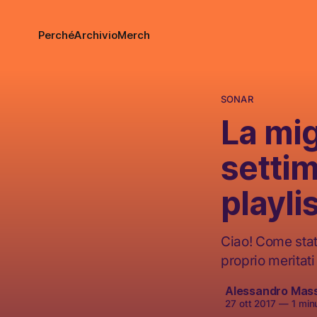
Perché
Archivio
Merch
SONAR
La mig
settim
playli
Ciao! Come state
proprio meritat
Alessandro Mas
27 ott 2017
—
1 minu