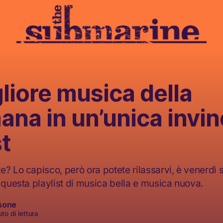
liore musica della
ana in un’unica invin
st
? Lo capisco, però ora potete rilassarvi, è venerdì s
i questa playlist di musica bella e musica nuova.
sone
to di lettura