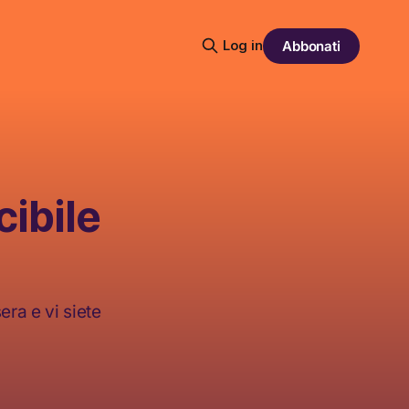
Log in
Abbonati
cibile
era e vi siete