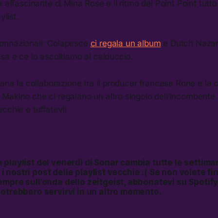
 affascinante di Mina Rose e il ritmo dei Point Point tutto
aylist.
onnazionali: Colapesce
ci regala un album
e Dutch Nazari
sa e ce lo ascoltiamo al calduccio.
mana la collaborazione tra il producer francese Rone e la 
Makino che ci regalano un altro singolo dell’incombent
cchie e tuffatevi!
playlist del venerdì di Sonar cambia tutte le settim
mi i nostri post delle playlist vecchie :( Se non volete f
mpre sull’onda dello zeitgeist, abbonatevi su Spotify,
potrebbero servirvi in un altro momento.