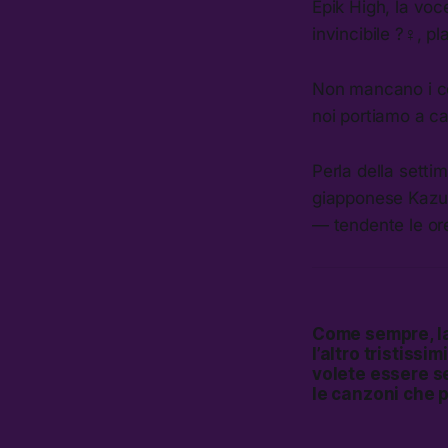
Epik High, la voce
invincibile ?️‍♀️, pl
Non mancano i c
noi portiamo a ca
Perla della setti
giapponese Kazu 
— tendente le ore
Come sempre, la 
l’altro tristissi
volete essere se
le canzoni che 