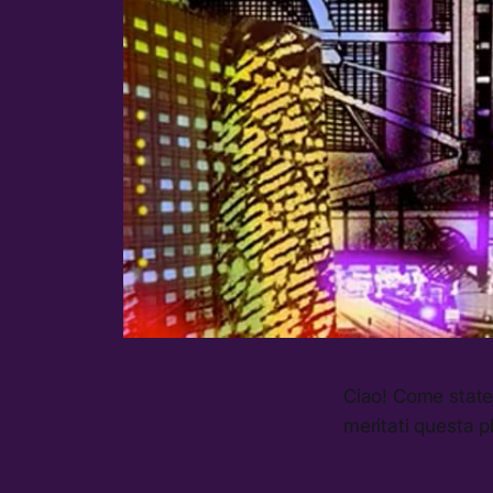
Ciao! Come state?
meritati questa p