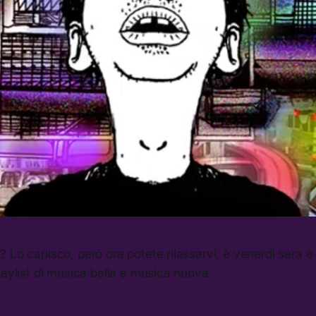
 Lo capisco, però ora potete rilassarvi, è venerdì sera e 
laylist di musica bella e musica nuova.