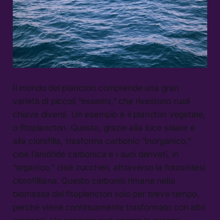
Il mondo del plancton comprende una gran
varietà di piccoli “esserini,” che rivestono ruoli
chiave diversi. Un esempio è il plancton vegetale,
o fitoplancton. Questo, grazie alla luce solare e
alla clorofilla, trasforma carbonio “inorganico,”
cioè l’anidride carbonica e i suoi derivati, in
“organico,” cioè zuccheri, attraverso la fotosintesi
clorofilliana. Questo carbonio rimane nella
biomassa del fitoplancton solo per breve tempo,
perché viene continuamente trasformato con altri