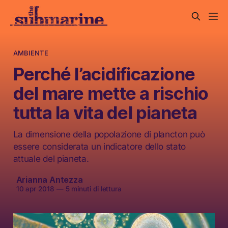
AMBIENTE
Perché l’acidificazione
del mare mette a rischio
tutta la vita del pianeta
La dimensione della popolazione di plancton può
essere considerata un indicatore dello stato
attuale del pianeta.
Arianna Antezza
10 apr 2018
—
5 minuti di lettura