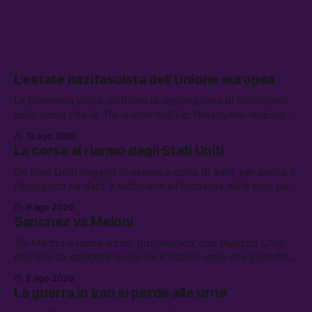
L’estate nazifascista dell’Unione europea
La Germania vuole riattivare le deportazioni di richiedenti
asilo verso l’Italia. Tra le altre notizie: Netanyahu respinge
il piano di pace per Gaza, il riarmo italiano è già iniziato, e
10 ago 2026
non chiedete aiuto al super yacht di Mark Zuckerberg
La corsa al riarmo degli Stati Uniti
Gli Stati Uniti negano di essere a corto di armi, per quello il
Pentagono ha dato 3 settimane all’industria delle armi per
presentare piani di riarmo. Tra le altre notizie: il PAM
9 ago 2026
continuerà ad usare i servizi di Palantir, la protesta contro
Sánchez vs Meloni
La Russa, e la centrale elettrica di Amazon in Texas
Tra Madrid e Roma è crisi diplomatica, con Palazzo Chigi
che non sa spiegare quale sia il rischio reale che giustifica
la sospensione di Schengen. Tra le altre notizie: l’accordo
8 ago 2026
di difesa tra Arabia Saudita, Pakistan e Turchia, la crisi del
La guerra in Iran si perde alle urne
carburante irregolare, e un altro caso di IA ribelle