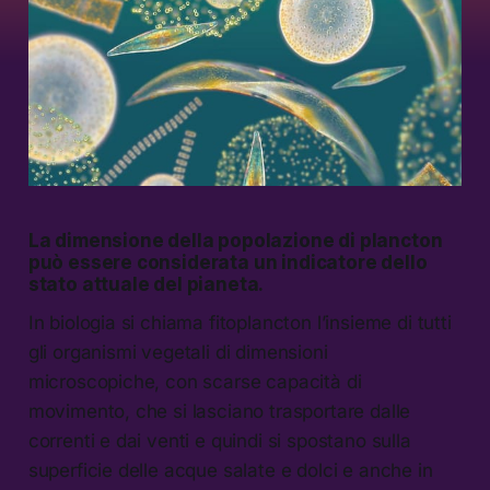
La dimensione della popolazione di plancton
può essere considerata un indicatore dello
stato attuale del pianeta.
In biologia si chiama fitoplancton l’insieme di tutti
gli organismi vegetali di dimensioni
microscopiche, con scarse capacità di
movimento, che si lasciano trasportare dalle
correnti e dai venti e quindi si spostano sulla
superficie delle acque salate e dolci e anche in