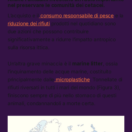
nel preservare le comunità dei cetacei.
L’acquisto e il
consumo responsabile di pesce
e la
riduzione dei rifiuti
prodotti nel quotidiano sono
due azioni che possono contribuire
significativamente a ridurre l’impatto antropico
sulla risorsa ittica.
Un’altra grave minaccia è il
marine litter
, ossia
l’inquinamento delle acque marine, costituito
principalmente dalle
microplastiche
. Tonnellate di
rifiuti riversati in tutti i mari del mondo (Figura 3),
finiscono sempre di più nello stomaco di questi
animali, condannandoli a morte certa.