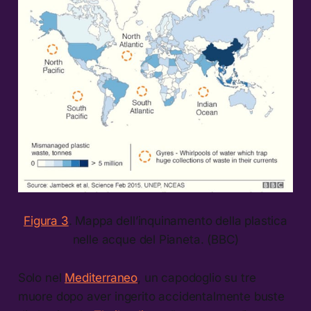
Figura 3
. Mappa dell’inquinamento della plastica
nelle acque del Pianeta. (BBC)
Solo nel
Mediterraneo
, un capodoglio su tre
muore dopo aver ingerito accidentalmente buste