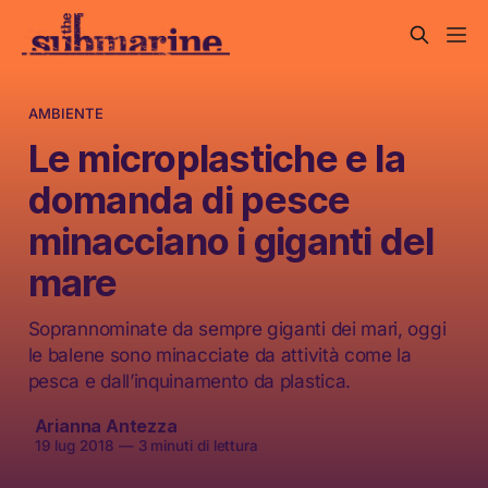
AMBIENTE
Le microplastiche e la
domanda di pesce
minacciano i giganti del
mare
Soprannominate da sempre giganti dei mari, oggi
le balene sono minacciate da attività come la
pesca e dall’inquinamento da plastica.
Arianna Antezza
19 lug 2018
—
3 minuti di lettura