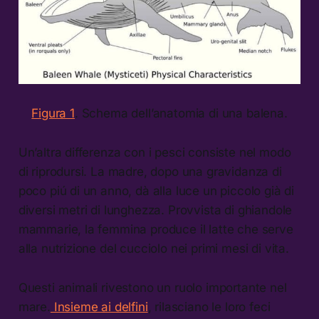
Figura 1
. Schema dell’anatomia di una balena.
Un’altra differenza con i pesci consiste nel modo
di riprodursi. La madre, dopo una gravidanza di
poco piú di un anno, dà alla luce un piccolo già di
diversi metri di lunghezza. Provvista di ghiandole
mammarie, la femmina produce il latte che serve
alla nutrizione del cucciolo nei primi mesi di vita.
Questi animali rivestono un ruolo importante nel
mare.
Insieme ai delfini
, rilasciano le loro feci