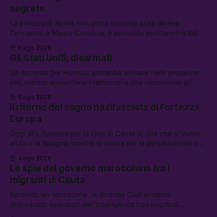
segrete
La procura di Roma non potrà scoprire cosa diceva
Delmastro a Mauro Caroccia, il presunto prestanome del
clan Senese. Tra le altre notizie: le IDF hanno ripreso gli
6 ago 2026
attacchi in Libano, il governo chiederà 36 miliardi di
Gli Stati Uniti, disarmati
flessibilità in armi e energia, e Grokipedia è già stata
abbandonata
Un accordo per Hormuz potrebbe arrivare nelle prossime
ore, mentre aumentano i retroscena che descrivono gli
Stati Uniti come disarmati. Tra le altre notizie: le storie di
5 ago 2026
chi aspetta i dispersi di Ceuta, il boom dei carburanti
Il ritorno del sogno nazifascista di Fortezza
diluiti, e quanti attivisti anti data center sono stati arrestati
Europa
Oggi alla riunione per la crisi di Ceuta si dirà che si vuole
aiutare la Spagna, mentre si lavora per la persecuzione dei
migranti. Tra le altre notizie: l’esplosione di aborti
4 ago 2026
spontanei a Gaza, un giovane di 19 anni è morto sotto il
Le spie del governo marocchino tra i
sole per raccogliere pomodori, e cosa dice l’AI Act europeo
migranti di Ceuta
Secondo un retroscena, la Guardia Civil avrebbe
individuato operatori dell’intelligence tra i migranti
coinvolti nell’incidente di Ceuta. Tra le altre notizie: le IDF