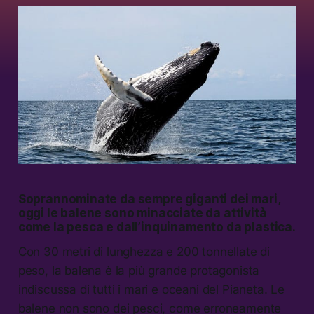
Soprannominate da sempre giganti dei mari,
oggi le balene sono minacciate da attività
come la pesca e dall’inquinamento da plastica.
Con 30 metri di lunghezza e 200 tonnellate di
peso, la balena è la più grande protagonista
indiscussa di tutti i mari e oceani del Pianeta. Le
balene non sono dei pesci, come erroneamente