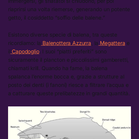
immergersi, gli sfiatatoi si chiudono, per poi
riaprirsi una volta riemerse, generando un potente
getto, il cosiddetto “soffio delle balene.”
Esistono diverse specie di balena, tra queste
ricordiamo: la
Balenottera Azzurra
, la
Megattera
e
il
Capodoglio
. I suoi “piatti preferiti” sono
sicuramente il plancton e piccolissimi gamberetti,
chiamati krill. Quando ha fame, la balena
spalanca l’enorme bocca e, grazie a strutture al
posto dei denti (i fanoni) riesce a filtrare l’acqua e
a catturare queste prelibatezze in grandi quantità.