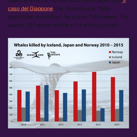
Qualche anno fa, ha suscitato molte polemiche
il
caso del Giappone
che, durante una “falsa
spedizione scientifica”, ha ucciso 333 balene. Tra
queste, 122 erano incinte e 114 erano cuccioli.