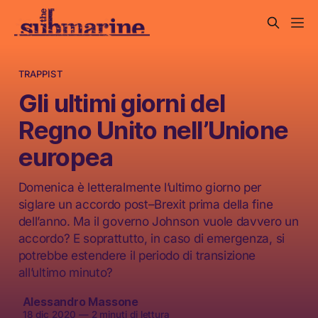
TRAPPIST
Gli ultimi giorni del
Regno Unito nell’Unione
europea
Domenica è letteralmente l’ultimo giorno per
siglare un accordo post–Brexit prima della fine
dell’anno. Ma il governo Johnson vuole davvero un
accordo? E soprattutto, in caso di emergenza, si
potrebbe estendere il periodo di transizione
all’ultimo minuto?
Alessandro Massone
18 dic 2020
—
2 minuti di lettura