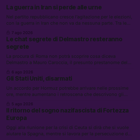
La guerra in Iran si perde alle urne
Nel partito repubblicano cresce l’agitazione per le elezioni,
con la guerra in Iran che non va da nessuna parte. Tra le
altre notizie: due alti dirigenti del Mossad hanno perso il
7 ago 2026
lavoro, Schlein prova a mettere in sicurezza la coalizione, e
Le chat segrete di Delmastro resteranno
che cos’è lo “Spiralismo,” la religione degli agenti IA
segrete
La procura di Roma non potrà scoprire cosa diceva
Delmastro a Mauro Caroccia, il presunto prestanome del
clan Senese. Tra le altre notizie: le IDF hanno ripreso gli
6 ago 2026
attacchi in Libano, il governo chiederà 36 miliardi di
Gli Stati Uniti, disarmati
flessibilità in armi e energia, e Grokipedia è già stata
abbandonata
Un accordo per Hormuz potrebbe arrivare nelle prossime
ore, mentre aumentano i retroscena che descrivono gli
Stati Uniti come disarmati. Tra le altre notizie: le storie di
5 ago 2026
chi aspetta i dispersi di Ceuta, il boom dei carburanti
Il ritorno del sogno nazifascista di Fortezza
diluiti, e quanti attivisti anti data center sono stati arrestati
Europa
Oggi alla riunione per la crisi di Ceuta si dirà che si vuole
aiutare la Spagna, mentre si lavora per la persecuzione dei
migranti. Tra le altre notizie: l’esplosione di aborti