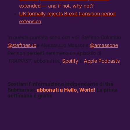
extended — and if not, why not?
UK formally rejects Brexit transition period
extension
In questa puntata sono con voi: Stefano Colombo
@stefthesub
e Alessandro Massone
@amassone
.
Per non perderti nemmeno un episodio di
TRAPPIST
, abbonati su
Spotify
e
Apple Podcasts
.
Sostieni l’informazione indipendente di the
Submarine:
abbonati a Hello, World!
La prima
settimana è gratis