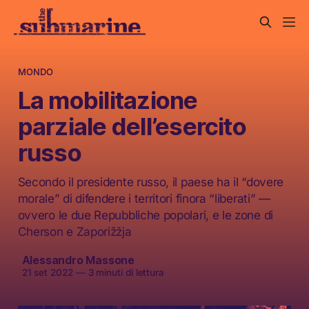
MONDO
La mobilitazione
parziale dell’esercito
russo
Secondo il presidente russo, il paese ha il “dovere
morale” di difendere i territori finora “liberati” —
ovvero le due Repubbliche popolari, e le zone di
Cherson e Zaporižžja
Alessandro Massone
21 set 2022
—
3 minuti di lettura