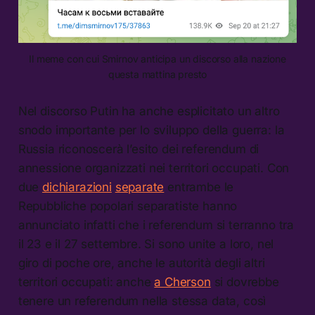
Il meme con cui Smirnov anticipa un discorso alla nazione
questa mattina presto
Nel discorso Putin ha anche esplicitato un altro
snodo importante per lo sviluppo della guerra: la
Russia riconoscerà l’esito dei referendum di
annessione organizzati nei territori occupati. Con
due
dichiarazioni
separate
entrambe le
Repubbliche popolari separatiste hanno
annunciato infatti che i referendum si terranno tra
il 23 e il 27 settembre. Si sono unite a loro, nel
giro di poche ore, anche le autorità degli altri
territori occupati: anche
a Cherson
si dovrebbe
tenere un referendum nella stessa data, così