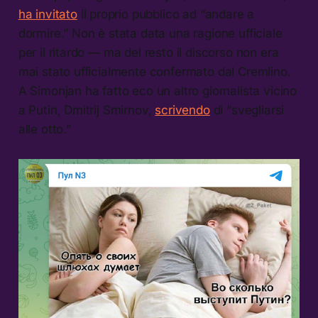
ha invitato
il proprio pubblico ad “andare a
dormire.” Non è stata data una ragione ufficiale
per il ritardo — ma del resto il discorso non era
mai stato ufficialmente confermato dal Cremlino.
A Simonjan ha fatto eco un altro giornalista vicino
a Putin, Dmitrij Smirnov,
scrivendo
di “svegliarsi
alle otto.”