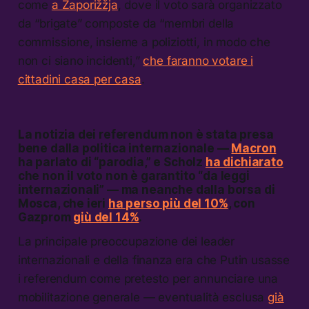
come
a Zaporižžja
, dove il voto sarà organizzato
da “brigate” composte da “membri della
commissione, insieme a poliziotti, in modo che
non ci siano incidenti,”
che faranno votare i
cittadini casa per casa
.
La notizia dei referendum non è stata presa
bene dalla politica internazionale —
Macron
ha parlato di “parodia,” e Scholz
ha dichiarato
che non il voto non è garantito “da leggi
internazionali” — ma neanche dalla borsa di
Mosca, che ieri
ha perso più del 10%
, con
Gazprom
giù del 14%
.
La principale preoccupazione dei leader
internazionali e della finanza era che Putin usasse
i referendum come pretesto per annunciare una
mobilitazione generale — eventualità esclusa
già