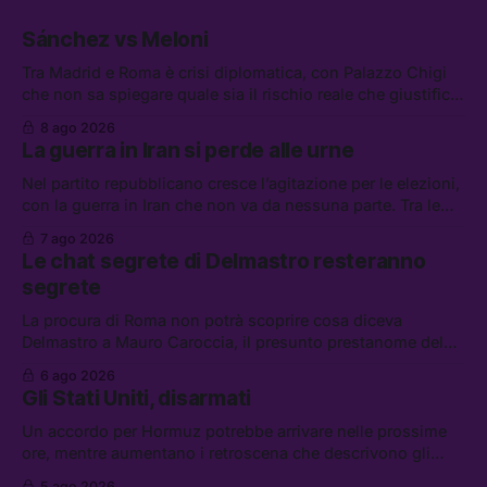
Sánchez vs Meloni
Tra Madrid e Roma è crisi diplomatica, con Palazzo Chigi
che non sa spiegare quale sia il rischio reale che giustifica
la sospensione di Schengen. Tra le altre notizie: l’accordo
8 ago 2026
di difesa tra Arabia Saudita, Pakistan e Turchia, la crisi del
La guerra in Iran si perde alle urne
carburante irregolare, e un altro caso di IA ribelle
Nel partito repubblicano cresce l’agitazione per le elezioni,
con la guerra in Iran che non va da nessuna parte. Tra le
altre notizie: due alti dirigenti del Mossad hanno perso il
7 ago 2026
lavoro, Schlein prova a mettere in sicurezza la coalizione, e
Le chat segrete di Delmastro resteranno
che cos’è lo “Spiralismo,” la religione degli agenti IA
segrete
La procura di Roma non potrà scoprire cosa diceva
Delmastro a Mauro Caroccia, il presunto prestanome del
clan Senese. Tra le altre notizie: le IDF hanno ripreso gli
6 ago 2026
attacchi in Libano, il governo chiederà 36 miliardi di
Gli Stati Uniti, disarmati
flessibilità in armi e energia, e Grokipedia è già stata
abbandonata
Un accordo per Hormuz potrebbe arrivare nelle prossime
ore, mentre aumentano i retroscena che descrivono gli
Stati Uniti come disarmati. Tra le altre notizie: le storie di
5 ago 2026