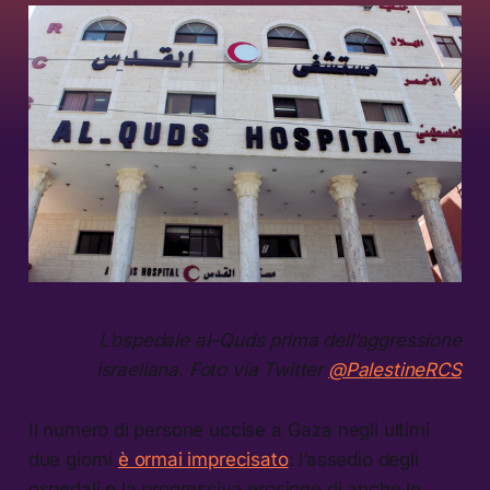
L’ospedale al–Quds prima dell’aggressione
israeliana. Foto via Twitter
@PalestineRCS
Il numero di persone uccise a Gaza negli ultimi
due giorni
è ormai imprecisato
: l’assedio degli
ospedali e la progressiva erosione di anche le