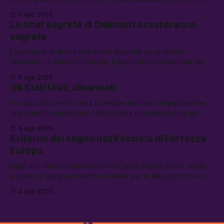
altre notizie: due alti dirigenti del Mossad hanno perso il
7 ago 2026
lavoro, Schlein prova a mettere in sicurezza la coalizione, e
Le chat segrete di Delmastro resteranno
che cos’è lo “Spiralismo,” la religione degli agenti IA
segrete
La procura di Roma non potrà scoprire cosa diceva
Delmastro a Mauro Caroccia, il presunto prestanome del
clan Senese. Tra le altre notizie: le IDF hanno ripreso gli
6 ago 2026
attacchi in Libano, il governo chiederà 36 miliardi di
Gli Stati Uniti, disarmati
flessibilità in armi e energia, e Grokipedia è già stata
abbandonata
Un accordo per Hormuz potrebbe arrivare nelle prossime
ore, mentre aumentano i retroscena che descrivono gli
Stati Uniti come disarmati. Tra le altre notizie: le storie di
5 ago 2026
chi aspetta i dispersi di Ceuta, il boom dei carburanti
Il ritorno del sogno nazifascista di Fortezza
diluiti, e quanti attivisti anti data center sono stati arrestati
Europa
Oggi alla riunione per la crisi di Ceuta si dirà che si vuole
aiutare la Spagna, mentre si lavora per la persecuzione dei
migranti. Tra le altre notizie: l’esplosione di aborti
4 ago 2026
spontanei a Gaza, un giovane di 19 anni è morto sotto il
sole per raccogliere pomodori, e cosa dice l’AI Act europeo