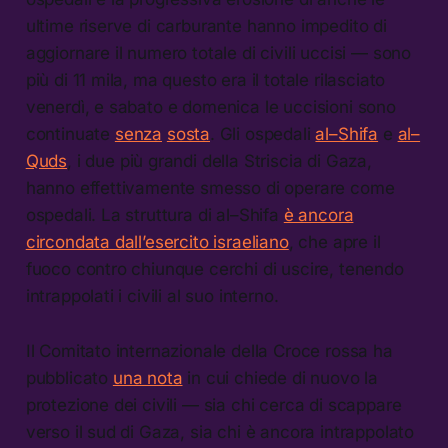
ultime riserve di carburante hanno impedito di
aggiornare il numero totale di civili uccisi — sono
più di 11 mila, ma questo era il totale rilasciato
venerdì, e sabato e domenica le uccisioni sono
continuate
senza
sosta
. Gli ospedali
al–Shifa
e
al–
Quds
, i due più grandi della Striscia di Gaza,
hanno effettivamente smesso di operare come
ospedali. La struttura di al–Shifa
è ancora
circondata dall’esercito israeliano
, che apre il
fuoco contro chiunque cerchi di uscire, tenendo
intrappolati i civili al suo interno.
Il Comitato internazionale della Croce rossa ha
pubblicato
una nota
in cui chiede di nuovo la
protezione dei civili — sia chi cerca di scappare
verso il sud di Gaza, sia chi è ancora intrappolato