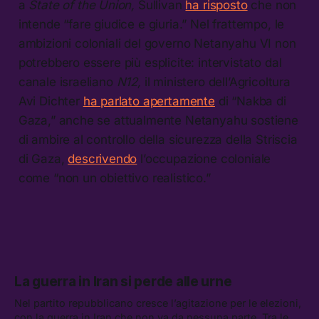
a
State of the Union,
Sullivan
ha risposto
che non
intende “fare giudice e giuria.” Nel frattempo, le
ambizioni coloniali del governo Netanyahu VI non
potrebbero essere più esplicite: intervistato dal
canale israeliano
N12,
il ministero dell’Agricoltura
Avi Dichter
ha parlato apertamente
di “Nakba di
Gaza,” anche se attualmente Netanyahu sostiene
di ambire al controllo della sicurezza della Striscia
di Gaza,
descrivendo
l’occupazione coloniale
come “non un obiettivo realistico.”
La guerra in Iran si perde alle urne
Nel partito repubblicano cresce l’agitazione per le elezioni,
con la guerra in Iran che non va da nessuna parte. Tra le