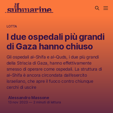
LOTTA
I due ospedali più grandi
di Gaza hanno chiuso
Gli ospedali al–Shifa e al–Quds, i due più grandi
della Striscia di Gaza, hanno effettivamente
smesso di operare come ospedali. La struttura di
al–Shifa è ancora circondata dall’esercito
israeliano, che apre il fuoco contro chiunque
cerchi di uscire
Alessandro Massone
13 nov 2023
—
2 minuti di lettura