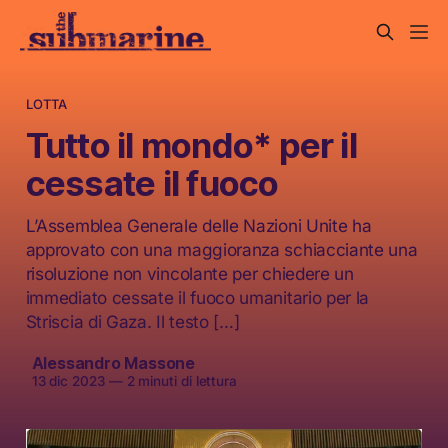
LOTTA
Tutto il mondo* per il
cessate il fuoco
L’Assemblea Generale delle Nazioni Unite ha
approvato con una maggioranza schiacciante una
risoluzione non vincolante per chiedere un
immediato cessate il fuoco umanitario per la
Striscia di Gaza. Il testo […]
Alessandro Massone
13 dic 2023
—
2 minuti di lettura