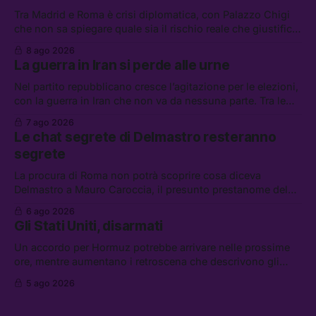
Tra Madrid e Roma è crisi diplomatica, con Palazzo Chigi
che non sa spiegare quale sia il rischio reale che giustifica
la sospensione di Schengen. Tra le altre notizie: l’accordo
8 ago 2026
di difesa tra Arabia Saudita, Pakistan e Turchia, la crisi del
La guerra in Iran si perde alle urne
carburante irregolare, e un altro caso di IA ribelle
Nel partito repubblicano cresce l’agitazione per le elezioni,
con la guerra in Iran che non va da nessuna parte. Tra le
altre notizie: due alti dirigenti del Mossad hanno perso il
7 ago 2026
lavoro, Schlein prova a mettere in sicurezza la coalizione, e
Le chat segrete di Delmastro resteranno
che cos’è lo “Spiralismo,” la religione degli agenti IA
segrete
La procura di Roma non potrà scoprire cosa diceva
Delmastro a Mauro Caroccia, il presunto prestanome del
clan Senese. Tra le altre notizie: le IDF hanno ripreso gli
6 ago 2026
attacchi in Libano, il governo chiederà 36 miliardi di
Gli Stati Uniti, disarmati
flessibilità in armi e energia, e Grokipedia è già stata
abbandonata
Un accordo per Hormuz potrebbe arrivare nelle prossime
ore, mentre aumentano i retroscena che descrivono gli
Stati Uniti come disarmati. Tra le altre notizie: le storie di
5 ago 2026
chi aspetta i dispersi di Ceuta, il boom dei carburanti
diluiti, e quanti attivisti anti data center sono stati arrestati