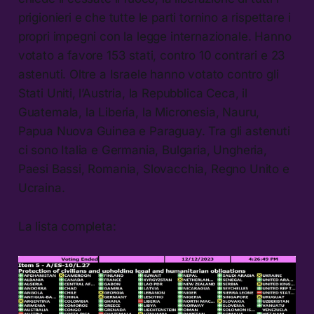
prigionieri e che tutte le parti tornino a rispettare i
propri impegni con la legge internazionale. Hanno
votato a favore 153 stati, contro 10 contrari e 23
astenuti. Oltre a Israele hanno votato contro gli
Stati Uniti, l’Austria, la Repubblica Ceca, il
Guatemala, la Liberia, la Micronesia, Nauru,
Papua Nuova Guinea e Paraguay. Tra gli astenuti
ci sono Italia e Germania, Bulgaria, Ungheria,
Paesi Bassi, Romania, Slovacchia, Regno Unito e
Ucraina.
La lista completa: