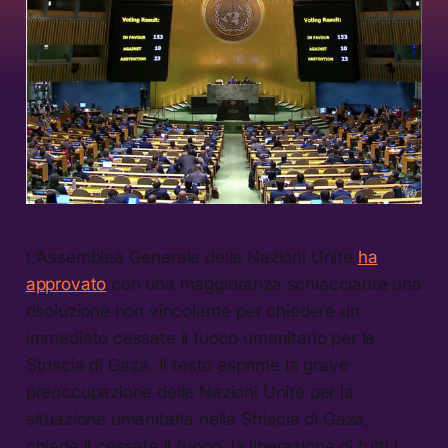
L’Assemblea Generale delle Nazioni Unite
ha
approvato
con una maggioranza schiacciante una
risoluzione non vincolante per chiedere un
immediato cessate il fuoco umanitario per la
Striscia di Gaza. Il testo esprime la grave
preoccupazione delle Nazioni Unite per la
situazione umanitaria nella Striscia di Gaza,
chiede il cessate il fuoco, la liberazione di tutti i