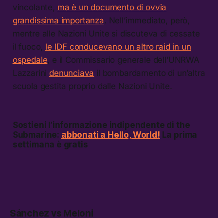
vincolante,
ma è un documento di ovvia
grandissima importanza
. Nell’immediato, però,
mentre alle Nazioni Unite si discuteva di cessate
il fuoco,
le IDF conducevano un altro raid in un
ospedale
, e il Commissario generale dell’UNRWA
Lazzarini
denunciava
il bombardamento di un’altra
scuola gestita proprio dalle Nazioni Unite.
Sostieni l’informazione indipendente di the
Submarine:
abbonati a Hello, World!
La prima
settimana è gratis
Sánchez vs Meloni